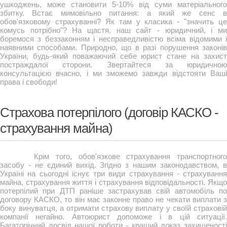
ушкоджень, може становити 5-10% від суми матеріального
збитку. Встає мимовільно питання: а який же сенс в
обов'язковому страхуванні? Як там у класика - "значить це
комусь потрібно"? На щастя, наш сайт - юридичний, і ми
боремося з беззаконням і несправедливістю всіма відомими і
наявними способами. Природно, що в разі порушення законів
України, будь-який поважаючий себе юрист стане на захист
постраждалої сторони. Звертайтеся за юридичною
консультацією вчасно, і ми зможемо завжди відстояти Ваші
права і свободи!
Страхова потерпілого (договір КАСКО -
страхування майна)
Крім того, обов'язкове страхування транспортного
засобу - не єдиний вихід. Згідно з нашим законодавством, в
Україні на сьогодні існує три види страхування - страхування
майна, страхування життя і страхування відповідальності. Якщо
потерпілий при ДТП раніше застрахував свій автомобіль по
договору КАСКО, то він має законне право не чекати виплати з
боку винуватця, а отримати страхову виплату у своїй страховій
компанії негайно. Автоюрист допоможе і в цій ситуації.
Багаторічний досвід нашої роботи - кращий доказ захищеності