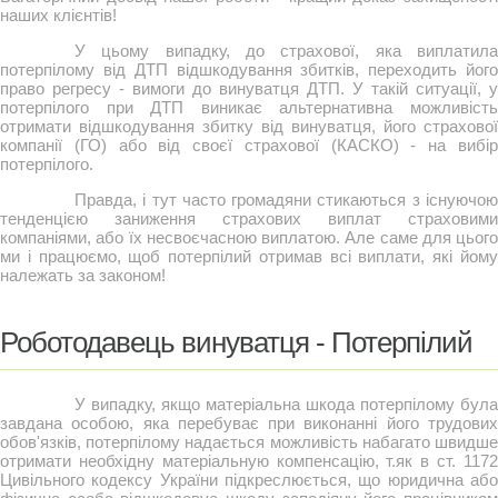
наших клієнтів!
У цьому випадку, до страхової, яка виплатила
потерпілому від ДТП відшкодування збитків, переходить його
право регресу - вимоги до винуватця ДТП. У такій ситуації, у
потерпілого при ДТП виникає альтернативна можливість
отримати відшкодування збитку від винуватця, його страхової
компанії (ГО) або від своєї страхової (КАСКО) - на вибір
потерпілого.
Правда, і тут часто громадяни стикаються з існуючою
тенденцією заниження страхових виплат страховими
компаніями, або їх несвоєчасною виплатою. Але саме для цього
ми і працюємо, щоб потерпілий отримав всі виплати, які йому
належать за законом!
Роботодавець винуватця - Потерпілий
У випадку, якщо матеріальна шкода потерпілому була
завдана особою, яка перебуває при виконанні його трудових
обов'язків, потерпілому надається можливість набагато швидше
отримати необхідну матеріальную компенсацію, т.як в ст. 1172
Цивільного кодексу України підкреслюється, що юридична або