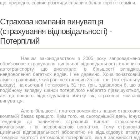
що, природно, сприяє розгляду справи в більш короткі терміни.
Страхова компанія винуватця
(страхування відповідальності) -
Потерпілий
Нашим законодавством з 2005 року запроваджено
обов'язкове страхування цивільної відповідальності власників
автотранспорту, що викликало, в більшості випадків,
невдоволення багатьох водіїв. І не даремно. Хоча початковий
ліміт страховиків, який раніше становив 25 тис. грн. (матеріальну
шкоду), на сьогодні і становить 51 тис. грн., здавалося б, що в
подібному випадку шанси потерпілого набагато підвищуються,
аж до повного відшкодування збитку від страхової компанії
винуватця.
Але в більшості, платоспроможність наших страхових
компаній бажає кращого. Крім того, на сьогоднішній день, існує
тенденція до заниження страхових виплат страховими
компаніями, і їх несвоєчасною виплатою. Тому страховка
цивільної відповідальності абсолютно не відшкодовує втрату
товарної вартості автомобіля потерпілого, яка в залежності від