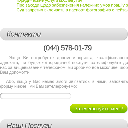
Юридические услуги м.Славутич
Про заходи щодо забезпечення належних умов праці у зо
Суд запретил вклеивать в паспорт фотографию с пейз
Контакти
(044)
578-01-79
Якщо Ви потребуєте допомоги юриста, кваліфікованого
адвоката, чи будь-якої юридичної послуги, зателефонуйте до
нас за вищевказаним телефоном; ми зробимо все можливе, щоб
Вам допомогти!
Або, якщо у Вас немає змоги зв'язатись із нами, заповніть
форму нижче і ми Вам зателефонуємо:
Зателефонуйте мені !
Наші Послуги