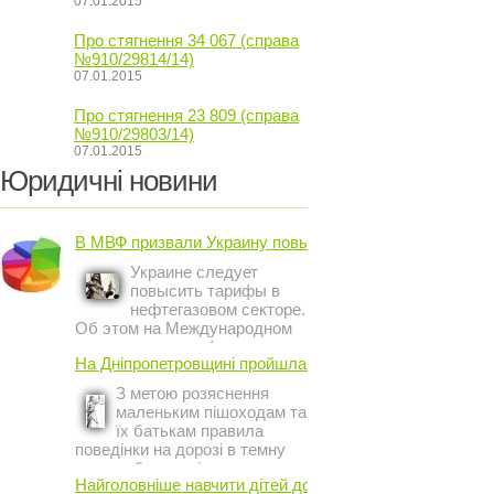
07.01.2015
Про стягнення 34 067 (справа
№910/29814/14)
07.01.2015
Про стягнення 23 809 (справа
№910/29803/14)
07.01.2015
Юридичні новини
В МВФ призвали Украину повысить ...
Украине следует
повысить тарифы в
нефтегазовом секторе.
Об этом на Международном
инвестиционном форуме в
На Дніпропетровщині пройшла акція ...
Киеве заявил постоянный
представитель МВФ на
З метою розяснення
Украине Жером Ваше.
маленьким пішоходам та
їх батькам правила
поведінки на дорозі в темну
пору доби, працівники сектору
Найголовніше навчити дітей дотримуватися ...
профілактичної роботи відділу