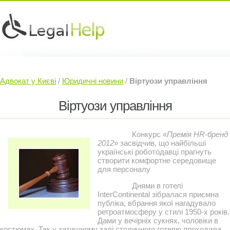
Юридичні послуги »
Інвесторам »
Адвокат у Києві
/
Юридичні новини
/
Віртуози управління
Судовий Адвокат »
Контакти »
Віртуози управління
Конкурс «
Премія HR-бренд
2012
» засвідчив, що найбільші
українські роботодавці прагнуть
створити комфортне середовище
для персоналу
Днями в готелі
InterContinental зібралася приємна
публіка, вбрання якої нагадувало
ретроатмосферу у стилі 1950-х років.
Дами у вечірніх сукнях, чоловіки в
костюмах. Так у затишному залі столичного готелю проходила