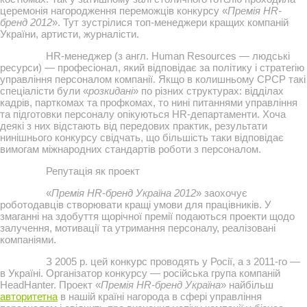
церемонія нагородження переможців конкурсу «
Премія HR-
бренд 2012
». Тут зустрілися топ-менеджери кращих компаній
України, артисти, журналісти.
HR-менеджер (з англ. Human Resourсes — людські
ресурси) — професіонал, який відповідає за політику і стратегію
управління персоналом компанії. Якщо в колишньому СРСР такі
спеціалісти були «
розкидані
» по різних структурах: відділах
кадрів, парткомах та профкомах, то нині питаннями управління
та підготовки персоналу опікуються HR-департаменти. Хоча
деякі з них відстають від передових практик, результати
нинішнього конкурсу свідчать, що більшість таки відповідає
вимогам міжнародних стандартів роботи з персоналом.
Репутація як проект
«
Премія HR-бренд Україна 2012
» заохочує
роботодавців створювати кращі умови для працівників. У
змаганні на здобуття щорічної премії подаються проекти щодо
залучення, мотивації та утримання персоналу, реалізовані
компаніями.
З 2005 р. цей конкурс проводять у Росії, а з 2011-го —
в Україні. Організатор конкурсу — російська група компаній
HeadHanter. Проект «
Премія HR-бренд Україна
» найбільш
авторитетна
в нашій країні нагорода в сфері управління