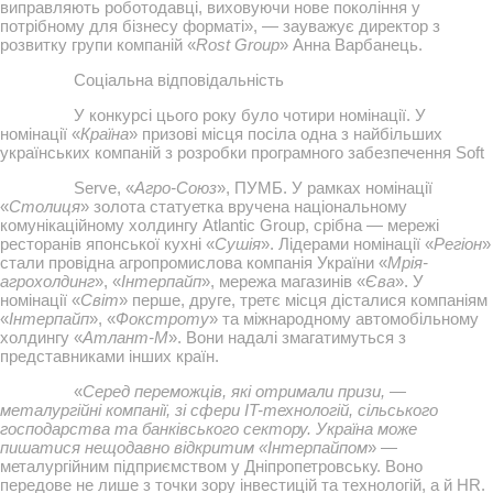
виправляють роботодавці, виховуючи нове покоління у
потрібному для бізнесу форматі», — зауважує директор з
розвитку групи компаній «
Rost Group
» Анна Варбанець.
Соціальна відповідальність
У конкурсі цього року було чотири номінації. У
номінації «
Країна
» призові місця посіла одна з найбільших
українських компаній з розробки програмного забезпечення Soft
Serve, «
Агро-Союз
», ПУМБ. У рамках номінації
«
Столиця
» золота статуетка вручена національному
комунікаційному холдингу Atlantic Group, срібна — мережі
ресторанів японської кухні «
Сушія
». Лідерами номінації «
Регіон
»
стали провідна агропромислова компанія України «
Мрія-
агрохолдинг
», «
Інтерпайп
», мережа магазинів «
Єва
». У
номінації «
Світ
» перше, друге, третє місця дісталися компаніям
«
Інтерпайп
», «
Фокстроту
» та міжнародному автомобільному
холдингу «
Атлант-М
». Вони надалі змагатимуться з
представниками інших країн.
«
Серед переможців, які отримали призи, —
металургійні компанії, зі сфери IT-технологій, сільського
господарства та банківського сектору. Україна може
пишатися нещодавно відкритим «Інтерпайпом
» —
металургійним підприємством у Дніпропетровську. Воно
передове не лише з точки зору інвестицій та технологій, а й HR.