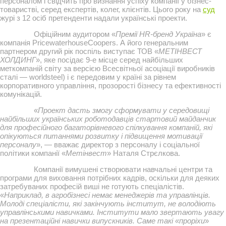
персоналом і свідчить про визнання успіху компанії у бізнес-
товаристві, серед експертів, колег, клієнтів. Цього року на
суд
журі з 12 осіб претенденти надали українські проекти.
Офіційним аудитором «
Премії HR-бренд Україна
» є
компанія PricewaterhouseCoopers. А його генеральним
партнером другий рік поспіль виступає ТОВ «
МЕТІНВЕСТ
ХОЛДИНГ
», яке посідає 9-е місце серед найбільших
меткомпаній світу за версією Всесвітньої асоціації виробників
сталі — worldsteel) і є передовим у країні за рівнем
корпоративного управління, прозорості бізнесу та ефективності
комунікацій.
«
Проект дасть змогу сформувати у середовищі
найбільших українських роботодавців стартовий майданчик
для професійного багаторівневого спілкування компаній, які
опікуються питаннями розвитку і підвищення мотивації
персоналу
», — вважає директор з персоналу і соціальної
політики компанії «
Метінвест
» Наталя Стрєлкова.
Компанії вимушені створювати навчальні центри та
програми для виховання потрібних кадрів, оскільки для деяких
затребуваних професій виші не готують спеціалістів.
«
Наприклад, в агробізнесі немає менеджерів та управлінців.
Молоді спеціалісти, які закінчують інститут, не володіють
управлінськими навичками. Інститути мало звертають увагу
на презентаційні навички випускників. Саме такі «проріхи
»