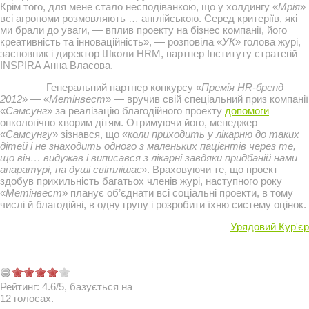
Крім того, для мене стало несподіванкою, що у холдингу «
Мрія
»
всі агрономи розмовляють … англійською. Серед критеріїв, які
ми брали до уваги, — вплив проекту на бізнес компанії, його
креативність та інноваційність», — розповіла «
УК
» голова журі,
засновник і директор Школи HRM, партнер Інституту стратегій
INSPIRA Анна Власова.
Генеральний партнер конкурсу «
Премія HR-бренд
2012
» — «
Метінвест
» — вручив свій спеціальний приз компанії
«
Самсунг
» за реалізацію благодійного проекту
допомоги
онкологічно хворим дітям. Отримуючи його, менеджер
«
Самсунгу
» зізнався, що «
коли приходить у лікарню до таких
дітей і не знаходить одного з маленьких пацієнтів через те,
що він… видужав і виписався з лікарні завдяки придбаній нами
апаратурі, на душі світлішає
». Враховуючи те, що проект
здобув прихильність багатьох членів журі, наступного року
«
Метінвест
» планує об’єднати всі соціальні проекти, в тому
числі й благодійні, в одну групу і розробити їхню систему оцінок.
Урядовий Кур'єр
Рейтинг:
4.6
/
5
, базується на
12
голосах.