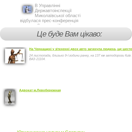
ДАІ з обслуговування міста
В Управлінні
Кривий Ріг провели ...
Державтоінспекції
Миколаївської області
відбулася прес-конференція
на тему Стан аварійності за
участю, з вини дітей і
Це буде Вам цікаво:
пішоходів.
На Черкащині у зіткненні двох авто загинула людина, ще шес
24 листопада, близько 9-ї години ранку, на 137 км автодороги Ки
ВАЗ-21104.
Адвокат м.Левобережная