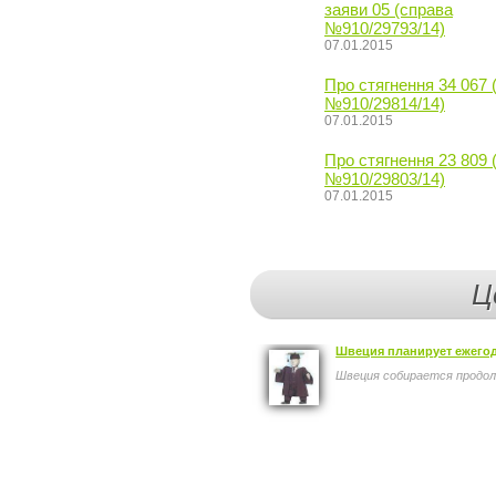
заяви 05 (справа
№910/29793/14)
07.01.2015
Про стягнення 34 067 
№910/29814/14)
07.01.2015
Про стягнення 23 809 
№910/29803/14)
07.01.2015
Ц
Швеция планирует ежегод
Швеция собирается продол