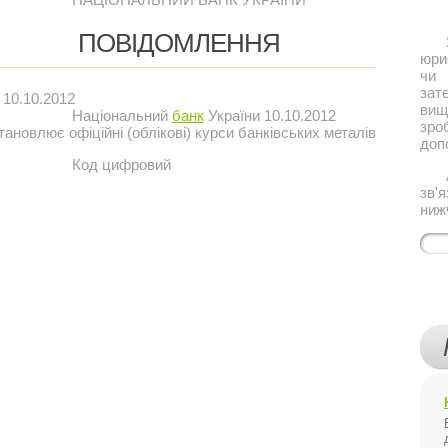
ПОВІДОМЛЕННЯ
Якщ
юри
чи 
за
10.10.2012
ви
Національний
банк
України 10.10.2012
зро
тановлює офіційні (облікові) курси банківських металів
доп
Код цифровий
Або
зв'
ниж