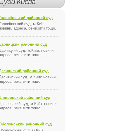
Суди Києва
ячного, номера газети.
Голосіївський районний суд
Голосіївський суд, м.Київ:
новини, адреса, реквізити тощо.
ональна комісія, що здійснює державне регулювання у сфері ене
Дарницкий районний суд
Дарницкий суд, м.Київ: новини,
адреса, реквізити тощо.
Деснянский районний суд
Деснянский суд, м.Київ: новини,
адреса, реквізити тощо.
Дніпровский районний суд
Дніпровский суд, м.Київ: новини,
адреса, реквізити тощо.
Оболонський районний суд
Оболонський суд, м.Київ: