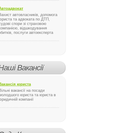
Автоадвокат
Захист автовласників, допомога
юриста та адвоката по ДТП,
судові спори зі страховою
компанією, відшкодування
збитків, послуги автоексперта
я ...
Наші Вакансії
Вакансія юриста
Вільні вакансії на посади
молодшого юриста та юриста в
юридичній компанії
 брифинге сообщил посол Швеции на Украине Андреас фон Бекерат.