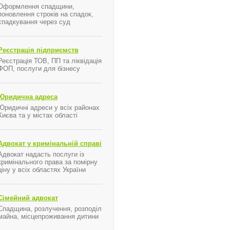
Оформлення спадщини,
поновлення строків на спадок,
спадкування через суд
Реєстрація підприємств
Реєстрація ТОВ, ПП та ліквідація
ФОП, послуги для бізнесу
Юридична адреса
Юридичні адреси у всіх районах
Києва та у містах області
Адвокат у кримінальній справі
Адвокат надасть послуги із
кримінального права за помірну
ціну у всіх областях України
Сімейний адвокат
Спадщина, розлучення, розподіл
майна, місцепроживання дитини