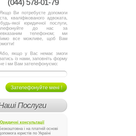
(044)
578-01-79
о Ви потребуєте допомоги
ста, кваліфікованого адвоката,
будь-якої юридичної послуги,
телефонуйте до нас за
щевказаним телефоном; ми
бимо все можливе, щоб Вам
омогти!
, якщо у Вас немає змоги
язатись із нами, заповніть форму
че і ми Вам зателефонуємо:
Зателефонуйте мені !
Наші Послуги
Юридичні консультації
Безкоштовна і на платній основі
допомога юристів по Україні