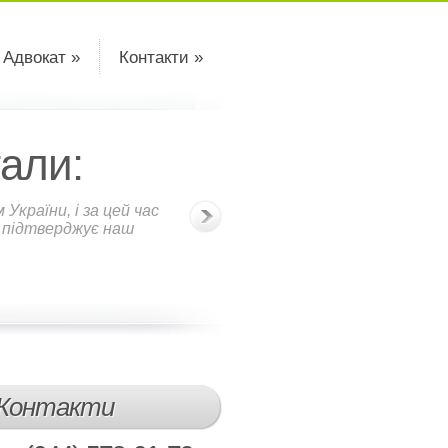
 Адвокат »
Контакти »
али:
країни, і за цей час
о підтверджує наш
Контакти