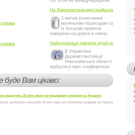
Об этом на Международном
инвестиционном форуме в
На Дніпропетровщині пройшла акція ...
Киеве заявил постоянный
представитель МВФ на
З метою розяснення
Украине Жером Ваше.
(справа
маленьким пішоходам та
їх батькам правила
поведінки на дорозі в темну
пору доби, працівники сектору
Найголовніше навчити дітей дотримуватис
(справа
профілактичної роботи відділу
ДАІ з обслуговування міста
В Управлінні
Кривий Ріг провели ...
Державтоінспекції
Миколаївської області
відбулася прес-конференція
на тему Стан аварійності за
участю, з вини дітей і
е буде Вам цікаво:
пішоходів.
но выделять 25 млн евро на поддержку реформ на Украине
жить выделять ежегодно 25 млн евро на поддержку реформ на Украине. Об этом на