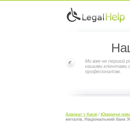
На
Ми вже не перший рі
нашими кліентами ст
професіоналізм.
Адвокат у Києві
/
Юридичні нов
металів, Національний банк У