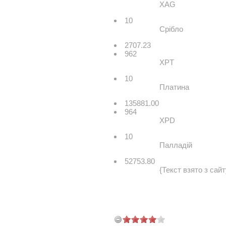
XAG
10
Срiбло
2707.23
962
XPT
10
Платина
135881.00
964
XPD
10
Палладiй
52753.80
{Текст взято з сайт