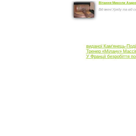
Вітання Миколи Азаро
Від імені Уряду та від
виданої Кам‘янець-Поді
Тренер «Мілану» Массі
У Франції безробіття п