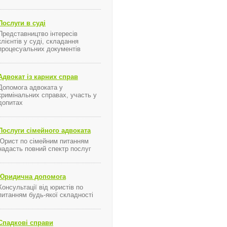
Послуги в суді
Представництво інтересів
клієнтів у суді, складання
процесуальних документів
Адвокат із карних справ
Допомога адвоката у
кримінальних справах, участь у
допитах
Послуги сімейного адвоката
Юрист по сімейним питанням
надасть повний спектр послуг
Юридична допомога
Консультації від юристів по
питанням будь-якої складності
Спадкові справи