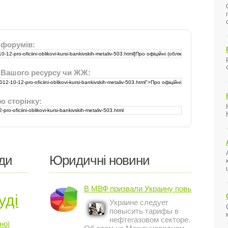
 форумів:
 Вашого ресурсу чи ЖЖ:
ю сторінку:
ди
Юридичні новини
В МВФ призвали Украину повысить ...
уді
Украине следует
повысить тарифы в
нефтегазовом секторе.
ної