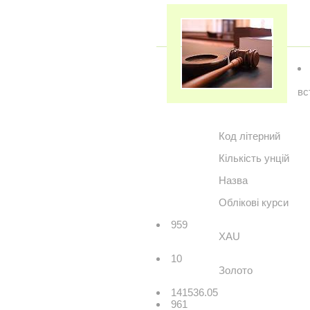
вс
Код літерний
Кількість унцій
Назва
Облікові курси
959
XAU
10
Золото
141536.05
961