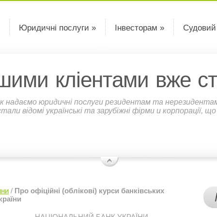
Юридичні послуги »
Інвесторам »
Судовий
шими кліентами вже ст
к надаємо юридичні послуги резидентам та нерезидентам У
али відомі українські та зарубіжні фірми и корпорації, щ
ини
/
Про офіційні (облікові) курси банківських
країни
НАЦІОНАЛЬНИЙ БАНК УКРАЇНИ