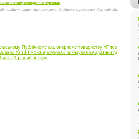
ва колективу «Урядового кур’єра»
 себе особисто щиро вітаю колектив Урядового курєра з виходом ювілейного, пятитис
льському Публічному акціонерному товариству «Гіпсовик», Наці
міліано АЛЛЕГРІ: «Барселона» показувала видатний футбол»
обило 14-річний рекорд