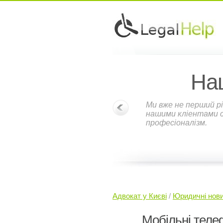
На
Ми вже не перший рі
нашими кліентами ст
професіоналізм.
Адвокат у Києві
/
Юридичні нов
Мобільні теле