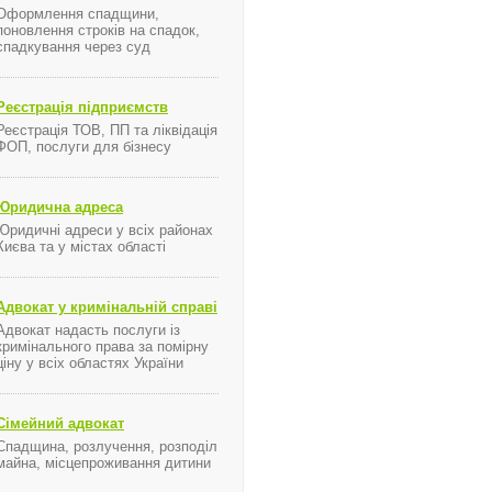
Оформлення спадщини,
поновлення строків на спадок,
спадкування через суд
Реєстрація підприємств
Реєстрація ТОВ, ПП та ліквідація
ФОП, послуги для бізнесу
Юридична адреса
Юридичні адреси у всіх районах
Києва та у містах області
Адвокат у кримінальній справі
Адвокат надасть послуги із
кримінального права за помірну
ціну у всіх областях України
Сімейний адвокат
Спадщина, розлучення, розподіл
майна, місцепроживання дитини