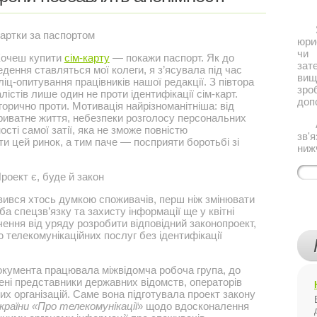
Якщ
артки за паспортом
юри
чи 
очеш купити
сім-карту
— покажи паспорт. Як до
за
едення ставляться мої колеги, я з’ясувала під час
ви
іц-опитування працівників нашої редакції. З півтора
зро
істів лише один не проти ідентифікації сім-карт.
доп
орично проти. Мотивація найрізноманітніша: від
риватне життя, небезпеки розголосу персональних
Або
сті самої затії, яка не зможе повністю
зв'
ти цей ринок, а тим паче — посприяти боротьбі зі
ниж
роект є, буде й закон
вився хтось думкою споживачів, перш ніж змінювати
а спецзв’язку та захисту інформації ще у квітні
ення від уряду розробити відповідний законопроект,
 телекомунікаційних послуг без ідентифікації
окумента працювала міжвідомча робоча група, до
ені представники державних відомств, операторів
их організацій. Саме вона підготувала проект закону
країни «Про телекомунікації
» щодо вдосконалення