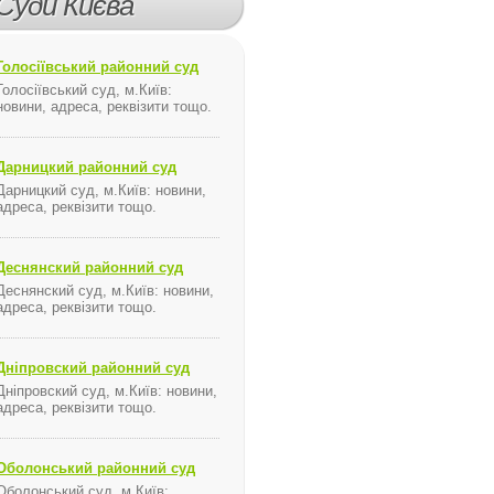
Суди Києва
Голосіївський районний суд
Голосіївський суд, м.Київ:
новини, адреса, реквізити тощо.
Дарницкий районний суд
Дарницкий суд, м.Київ: новини,
адреса, реквізити тощо.
Деснянский районний суд
я ...
Деснянский суд, м.Київ: новини,
адреса, реквізити тощо.
Дніпровский районний суд
Дніпровский суд, м.Київ: новини,
адреса, реквізити тощо.
в установах ПАТ «Державний ощадний банк України» гарантованими постачальник
Оболонський районний суд
 регулювання у сфері енергетики
Оболонський суд, м.Київ: