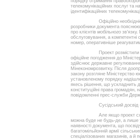
порядку отримання правоохорон
телекомунікаційних послуг та на
ідентифікаційних телекомунікац
Офіційно необхідні
розробники документа пояснюю
про клієнтів
мобільного
зв’язку.
обслуговування, а компетентні 
номер, оперативніше реагувати
Проект розмістили 
офіційне погодження до Міністе
здійснює державне регулювання 
Мінекономрозвитку. Після дооп
закону розгляне Міністерство юс
установленому порядку надішле 
якесь рішення, що ускладнить д
конституційні права громадян, н
повідомленні прес-служби Держ
Сусідський досвід
Але якщо проект сх
можна буде не будь-де, а лише 
наявності документа, що посвід
багатомільйонній армії сільськи
спеціалізованих магазинів, а й 