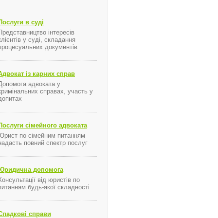
Послуги в суді
Представництво інтересів
клієнтів у суді, складання
процесуальних документів
Адвокат із карних справ
Допомога адвоката у
кримінальних справах, участь у
допитах
Послуги сімейного адвоката
Юрист по сімейним питанням
надасть повний спектр послуг
Юридична допомога
Консультації від юристів по
питанням будь-якої складності
Спадкові справи