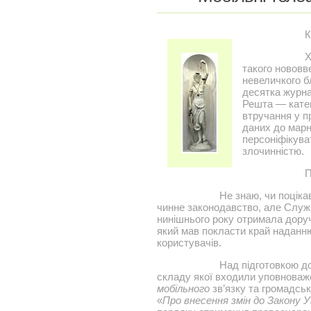
К
Х
такого нововв
невеличкого бл
десятка журнал
Решта — катег
втручання у п
даних до марно
персоніфікува
злочинністю.
П
Не знаю, чи поціка
чинне законодавство, але Служб
нинішнього року отримала доруч
який мав покласти край наданню
користувачів.
Над підготовкою д
складу якої входили уповноваж
мобільного
зв’язку та громадськ
«
Про внесення змін до Закону У