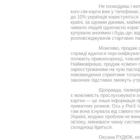
Не позаздриш і жит
кого сім-карти вже у телефонах.
до 10% українців користуються
країні, за одними даними, майже
чимало людей одночасно користу
купували анонімно і будь-де: ві
розповсюджувачів стартових пак
Можливо, продаж с
справді вдалося персоніфікувати
полюють правоохоронці, «
засв
Найімовірніше, продаж «
сімок
» 
зареєстрованими на чужі паспор
нововведення сприятиме тоталь
законних підставах зможуть утр
Щоправда, панікер
є можливість прослуховувати хоч
картки — це лише інформація пр
приватних розмов. Ось у Росії т
там вона існувала від самого п
Україні, жодних проблем не ви
зв’язку, змінювати чинну систем
складнощі йдеться.
Оксана РУДЮК, кері