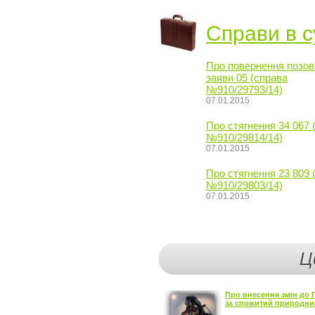
Справи в с
Про повернення позов
заяви 05 (справа
№910/29793/14)
07.01.2015
Про стягнення 34 067 
№910/29814/14)
07.01.2015
Про стягнення 23 809 
№910/29803/14)
07.01.2015
Ц
Про внесення змін до 
за спожитий природний