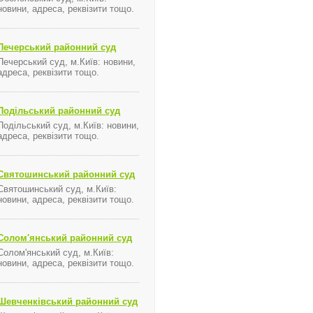
новах ПАТ «Державний ощадний банк України» гарантованими постачальниками та їх 
новини, адреса, реквізити тощо.
Печерський районний суд
Печерський суд, м.Київ: новини,
адреса, реквізити тощо.
зичних осіб, Фонд гарантування вкладів фізичних осіб
ння про порядок визначення банків-агентів Фонду гарантування вкладів фізичних осі
Подільський районний суд
Подільський суд, м.Київ: новини,
адреса, реквізити тощо.
Святошинський районний суд
в іменних цінних паперів та до системи депозитарного обліку ці
Святошинський суд, м.Київ:
новини, адреса, реквізити тощо.
SMS-сообщений
Солом'янський районний суд
Солом'янський суд, м.Київ:
новини, адреса, реквізити тощо.
Шевченківський районний суд