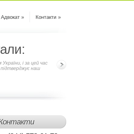
 Адвокат »
Контакти »
али:
країни, і за цей час
о підтверджує наш
Контакти