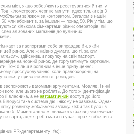
елям міст, якщо зобов’яжуть реєструватися й тих, у
 Тоді кілометрових черг не минути, адже тільки від 3
мобільним
зв’язком за контрактом. Загалом в нашій
 50 млн абонентів, за іншими — понад 50. Річ у тім, що
ються кількома сім-картами різних операторів, які
д спеціалізованих магазинів до вуличних
етів.
ім-карт за паспортами себе виправдав би, якби
 цей ринок. Але ж наївно думати, що ті, за ким
ітяться
», здійснивши покупку на свій паспорт.
перейде на чорний ринок, де торгуватимуть картками,
ти. Тож більш вірогідним є інше припущення:
ному прослуховуванню, коли правоохоронці на
учатися у приватне життя громадян.
ів заспокоюють вагомими аргументами. Мовляв, і нині
 кого, але цього не роблять. До того ж ідентифікація
о її власника, а не
автоматичний
доступ до його
а Білорусі така система діє і нікому не заважає. Однак
очатку розвитку
мобільного
зв’язку. Якби так було і в
никало б. Моментально ж, вважають фахівці
мобільного
у не варто, адже треба мати на увазі, про які обсяги та
вник PR-департаменту life:):