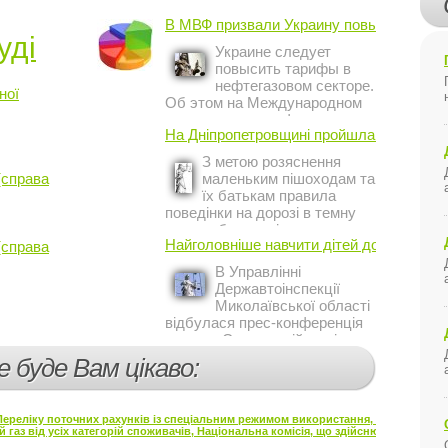
В МВФ призвали Украину повысить ...
уді
Украине следует
повысить тарифы в
нефтегазовом секторе.
ної
Об этом на Международном
инвестиционном форуме в
На Дніпропетровщині пройшла акція ...
Киеве заявил постоянный
представитель МВФ на
З метою розяснення
Украине Жером Ваше.
(справа
маленьким пішоходам та
їх батькам правила
поведінки на дорозі в темну
пору доби, працівники сектору
Найголовніше навчити дітей дотримуватис
(справа
профілактичної роботи відділу
ДАІ з обслуговування міста
В Управлінні
Кривий Ріг провели ...
Державтоінспекції
Миколаївської області
відбулася прес-конференція
на тему Стан аварійності за
участю, з вини дітей і
е буде Вам цікаво:
пішоходів.
Переліку поточних рахунків із спеціальним режимом використання, відкритих 
 газ від усіх категорій споживачів, Національна комісія, що здійснює державне