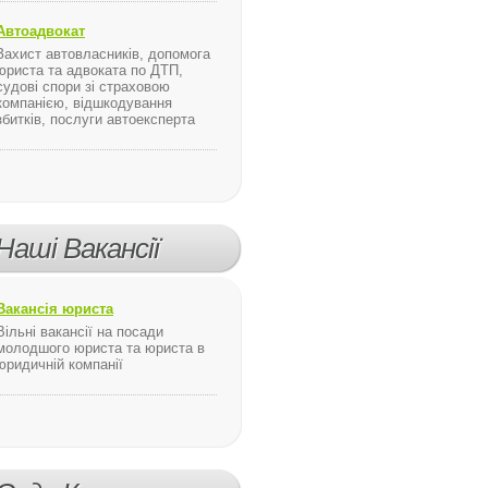
Автоадвокат
Захист автовласників, допомога
юриста та адвоката по ДТП,
судові спори зі страховою
компанією, відшкодування
збитків, послуги автоексперта
Наші Вакансії
Вакансія юриста
Вільні вакансії на посади
молодшого юриста та юриста в
юридичній компанії