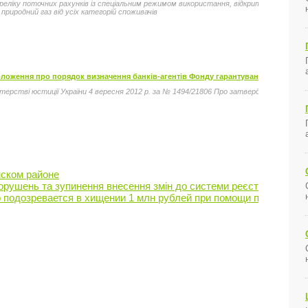
ереліку поточних рахунків із спеціальним режимом використання, відкритих в уста
риродний газ від усіх категорій споживачів
ложення про порядок визначення банків-агентів Фонду гарантування вкладів фі
терстві юстиції України 4 вересня 2012 р. за № 1494/21806 Про затвердження Положе
нском районе
рушень та зупинення внесення змін до системи реєстру власникі
р подозревается в хищении 1 млн рублей при помощи платных 