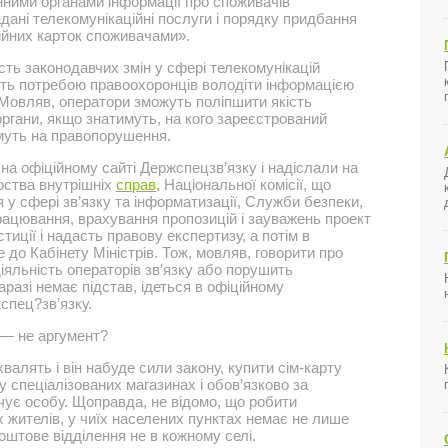
ними органами інформації про споживачів
дані телекомунікаційні послуги і порядку придбання
ійних карток споживачами».
сть законодавчих змін у сфері телекомунікацій
ть потребою правоохоронців володіти інформацією
 Мовляв, оператори зможуть поліпшити якість
органи, якщо знатимуть, на кого зареєстрований
муть на правопорушення.
на офіційному сайті Держспецзв’язку і надіслали на
рства внутрішніх
справ
, Національної комісії, що
у сфері зв’язку та інформатизації, Служби безпеки,
рацювання, врахування пропозицій і зауважень проект
тиції і надасть правову експертизу, а потім в
до Кабінету Міністрів. Тож, мовляв, говорити про
іяльність операторів зв’язку або порушить
аразі немає підстав, ідеться в офіційному
спец?зв’язку.
 — не аргумент?
валять і він набуде сили закону, купити сім-карту
у спеціалізованих магазинах і обов’язково за
чує особу. Щоправда, не відомо, що робити
х жителів, у чиїх населених пунктах немає не лише
поштове відділення не в кожному селі.