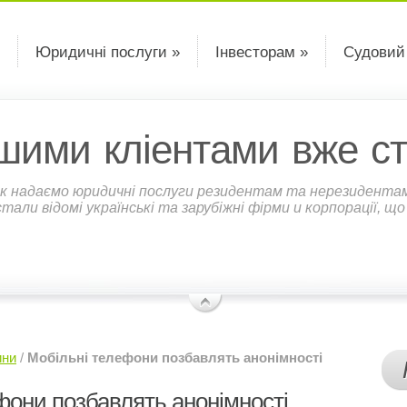
Юридичні послуги »
Інвесторам »
Судовий
шими кліентами вже ст
к надаємо юридичні послуги резидентам та нерезидентам У
али відомі українські та зарубіжні фірми и корпорації, щ
ини
/
Мобільні телефони позбавлять анонімності
фони позбавлять анонімності