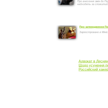
Про внесення змін до П
надходять за спожитий п
Про затвердження По
Зареєстровано в Мініс
Адвокат в Десня
Щодо усунення по
Российский хаке