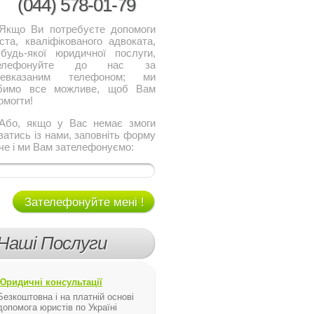
(044)
578-01-79
о Ви потребуєте допомоги
ста, кваліфікованого адвоката,
будь-якої юридичної послуги,
телефонуйте до нас за
щевказаним телефоном; ми
бимо все можливе, щоб Вам
омогти!
, якщо у Вас немає змоги
язатись із нами, заповніть форму
че і ми Вам зателефонуємо:
Зателефонуйте мені !
Наші Послуги
Юридичні консультації
Безкоштовна і на платній основі
допомога юристів по Україні