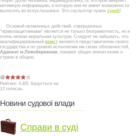
творит долю человека, индивидуальность, которой вверяют
интимную информацию, и которую она не имеет возможности
выносить во всеуслышанье. Это скульптор чужих
судеб
!
Основой незаконных действий, совершенных
"правозащитниками" является не только безграмотность, но и
очень низкая моральная культура. Следует не забывать, что
квалифицированный
юрист
является представителем своего
государства и по уровню исполнения им своих обязанностей,
Адвокат м.Левобережная
, покажет общее впечатление о
стране в общем.
Рейтинг:
4.8
/
5
, базується на
12
голосах.
Новини судової влади
Справи в суді