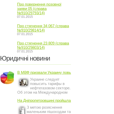
Про повернення позовної
заяви 05 (справа
№910/29793/14)
07.01.2015
Про стягнення 34 067 (справа
№910/29814/14)
07.01.2015
Про стягнення 23 809 (справа
№910/29803/14)
07.01.2015
Юридичні новини
В МВФ призвали Украину повысить ...
Украине следует
повысить тарифы в
нефтегазовом секторе.
Об этом на Международном
инвестиционном форуме в
На Дніпропетровщині пройшла акція ...
Киеве заявил постоянный
представитель МВФ на
З метою розяснення
Украине Жером Ваше.
маленьким пішоходам та