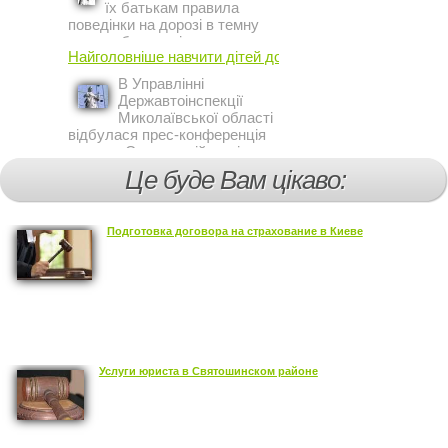
їх батькам правила
поведінки на дорозі в темну
пору доби, працівники сектору
Найголовніше навчити дітей дотримуватися ...
профілактичної роботи відділу
ДАІ з обслуговування міста
В Управлінні
Кривий Ріг провели ...
Державтоінспекції
Миколаївської області
відбулася прес-конференція
на тему Стан аварійності за
участю, з вини дітей і
Це буде Вам цікаво:
пішоходів.
Подготовка договора на страхование в Киеве
Услуги юриста в Святошинском районе