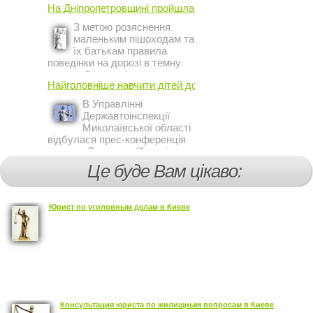
На Дніпропетровщині пройшла акція ...
Киеве заявил постоянный
представитель МВФ на
З метою розяснення
Украине Жером Ваше.
маленьким пішоходам та
їх батькам правила
поведінки на дорозі в темну
пору доби, працівники сектору
Найголовніше навчити дітей дотримуватися ...
профілактичної роботи відділу
ДАІ з обслуговування міста
В Управлінні
Кривий Ріг провели ...
Державтоінспекції
Миколаївської області
відбулася прес-конференція
на тему Стан аварійності за
участю, з вини дітей і
Це буде Вам цікаво:
пішоходів.
Юрист по уголовным делам в Киеве
Консультация юриста по жилищным вопросам в Киеве