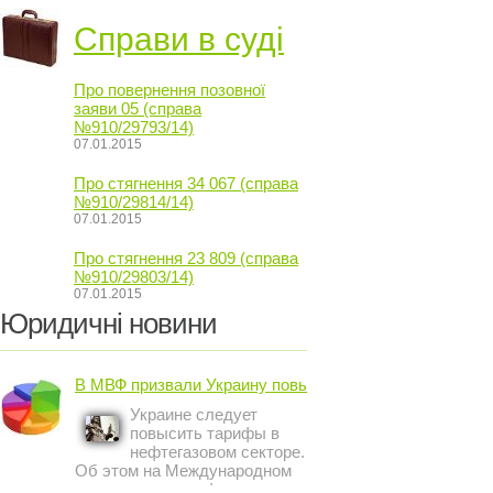
Справи в суді
Про повернення позовної
заяви 05 (справа
№910/29793/14)
07.01.2015
Про стягнення 34 067 (справа
№910/29814/14)
07.01.2015
Про стягнення 23 809 (справа
№910/29803/14)
07.01.2015
Юридичні новини
В МВФ призвали Украину повысить ...
Украине следует
повысить тарифы в
нефтегазовом секторе.
Об этом на Международном
инвестиционном форуме в