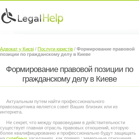
Юридичні послуги »
Інвесторам »
Адвокат у Києві
/
Послуги юристів
/
Формирование правовой
Судовий Адвокат »
Контакти »
позиции по гражданскому делу в Киеве
Формирование правовой позиции по
гражданскому делу в Киеве
Актуальным путем найти профессионального
правозащитника является совет Ваших близких или из
интернета.
Не секрет, что между правоведами в действительности
существует главная отрасль правовых отношений, которую
более квалифицированно и профессионально будут защищать
на
судебных
заседаниях, как пример : земельные отношения,