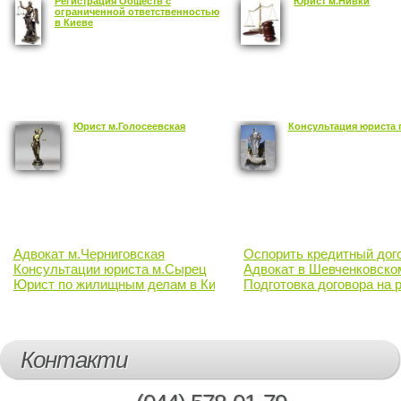
Регистрация Обществ с
Юрист м.Нивки
ограниченной ответственностью
в Киеве
Юрист м.Голосеевская
Консультация юриста 
Адвокат м.Черниговская
Оспорить кредитный дого
Консультации юриста м.Сырец
Адвокат в Шевченковско
Юрист по жилищным делам в Киеве
Подготовка договора на 
Контакти