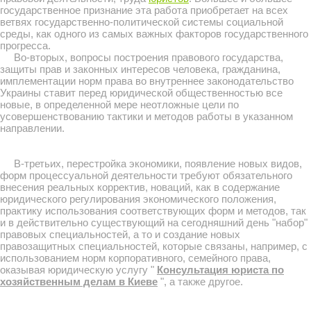
государственное признание эта работа приобретает на всех
ветвях государственно-политической системы социальной
среды, как одного из самых важных факторов государственного
прогресса.
Во-вторых, вопросы построения правового государства,
защиты прав и законных интересов человека, гражданина,
имплементации норм права во внутреннее законодательство
Украины ставит перед юридической общественностью все
новые, в определенной мере неотложные цели по
усовершенствованию тактики и методов работы в указанном
направлении.
В-третьих, перестройка экономики, появление новых видов,
форм процессуальной деятельности требуют обязательного
внесения реальных корректив, новаций, как в содержание
юридического регулирования экономического положения,
практику использования соответствующих форм и методов, так
и в действительно существующий на сегодняшний день "набор"
правовых специальностей, а то и создание новых
правозащитных специальностей, которые связаны, например, с
использованием норм корпоративного, семейного права,
оказывая юридическую услугу "
Консультация юриста по
хозяйственным делам в Киеве
", а также другое.