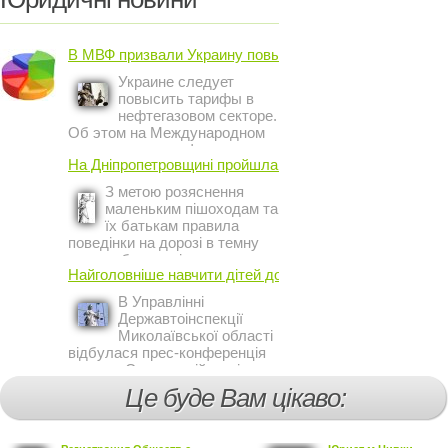
В МВФ призвали Украину повысить ...
Украине следует
повысить тарифы в
нефтегазовом секторе.
Об этом на Международном
инвестиционном форуме в
На Дніпропетровщині пройшла акція ...
Киеве заявил постоянный
представитель МВФ на
З метою розяснення
Украине Жером Ваше.
маленьким пішоходам та
їх батькам правила
поведінки на дорозі в темну
пору доби, працівники сектору
Найголовніше навчити дітей дотримуватися ...
профілактичної роботи відділу
ДАІ з обслуговування міста
В Управлінні
Кривий Ріг провели ...
Державтоінспекції
Миколаївської області
відбулася прес-конференція
на тему Стан аварійності за
участю, з вини дітей і
Це буде Вам цікаво:
пішоходів.