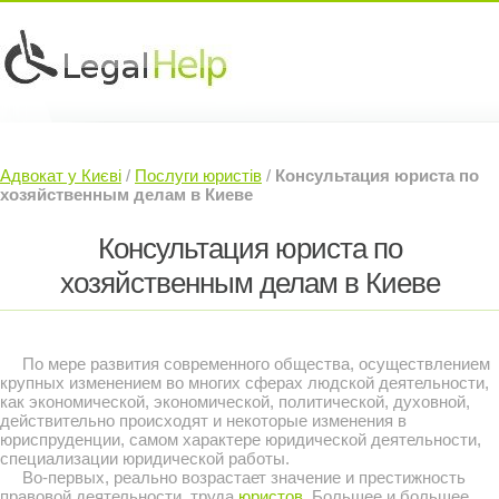
Юридичні послуги »
Інвесторам »
Адвокат у Києві
/
Послуги юристів
/
Консультация юриста по
Судовий Адвокат »
Контакти »
хозяйственным делам в Киеве
Консультация юриста по
хозяйственным делам в Киеве
По мере развития современного общества, осуществлением
крупных изменением во многих сферах людской деятельности,
как экономической, экономической, политической, духовной,
действительно происходят и некоторые изменения в
юриспруденции, самом характере юридической деятельности,
специализации юридической работы.
Во-первых, реально возрастает значение и престижность
правовой деятельности, труда
юристов
. Большее и большее