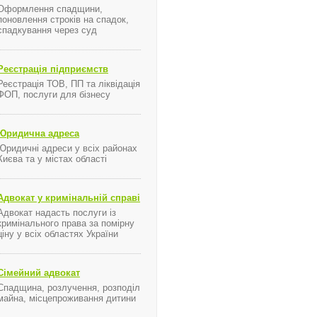
Оформлення спадщини,
поновлення строків на спадок,
спадкування через суд
я ...
Реєстрація підприємств
Реєстрація ТОВ, ПП та ліквідація
ФОП, послуги для бізнесу
Юридична адреса
Юридичні адреси у всіх районах
Києва та у містах області
Адвокат у кримінальній справі
Адвокат надасть послуги із
кримінального права за помірну
ціну у всіх областях України
Сімейний адвокат
Спадщина, розлучення, розподіл
майна, місцепроживання дитини