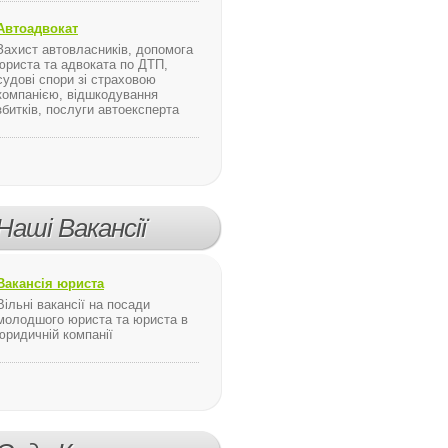
Автоадвокат
Захист автовласників, допомога
юриста та адвоката по ДТП,
мощь в Киеве
судові спори зі страховою
компанією, відшкодування
збитків, послуги автоексперта
Наші Вакансії
Вакансія юриста
Вільні вакансії на посади
молодшого юриста та юриста в
юридичній компанії