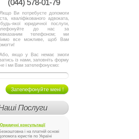
(044)
578-01-79
о Ви потребуєте допомоги
ста, кваліфікованого адвоката,
будь-якої юридичної послуги,
телефонуйте до нас за
щевказаним телефоном; ми
бимо все можливе, щоб Вам
омогти!
, якщо у Вас немає змоги
язатись із нами, заповніть форму
че і ми Вам зателефонуємо:
Зателефонуйте мені !
Наші Послуги
Юридичні консультації
Безкоштовна і на платній основі
допомога юристів по Україні