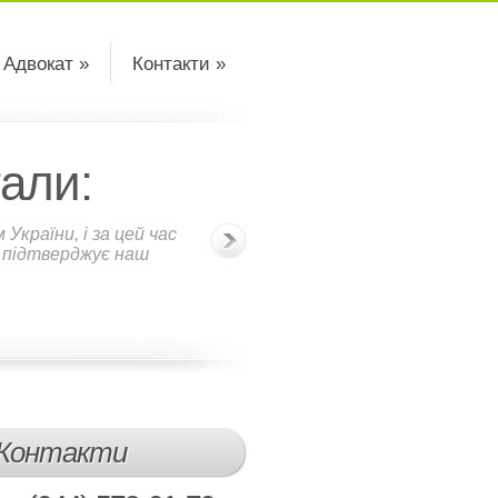
 Адвокат »
Контакти »
али:
країни, і за цей час
о підтверджує наш
Контакти