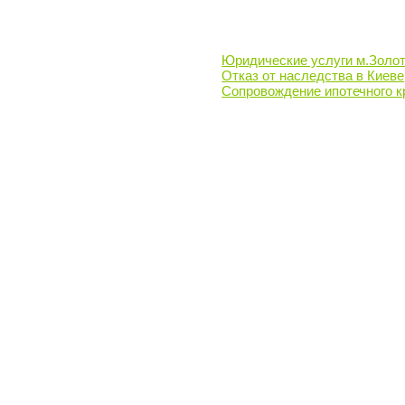
Юридические услуги м.Золо
Отказ от наследства в Киеве
Сопровождение ипотечного к