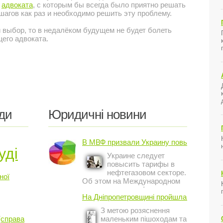
о
адвоката
, с которым бы всегда было приятно решать
агов как раз и необходимо решить эту проблему.
выбор, то в недалёком будущем не будет болеть
щего адвоката.
ди
Юридичні новини
В МВФ призвали Украину повысить ...
уді
Украине следует
повысить тарифы в
нефтегазовом секторе.
ної
Об этом на Международном
инвестиционном форуме в
На Дніпропетровщині пройшла акція ...
Киеве заявил постоянный
представитель МВФ на
З метою розяснення
Украине Жером Ваше.
(справа
маленьким пішоходам та