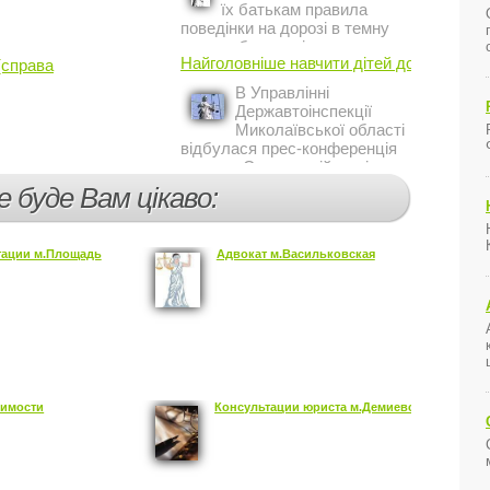
їх батькам правила
поведінки на дорозі в темну
пору доби, працівники сектору
Найголовніше навчити дітей дотримуватис
(справа
профілактичної роботи відділу
ДАІ з обслуговування міста
В Управлінні
Кривий Ріг провели ...
Державтоінспекції
Миколаївської області
відбулася прес-конференція
на тему Стан аварійності за
участю, з вини дітей і
е буде Вам цікаво:
пішоходів.
тации м.Площадь
Адвокат м.Васильковская
симости
Консультации юриста м.Демиевская