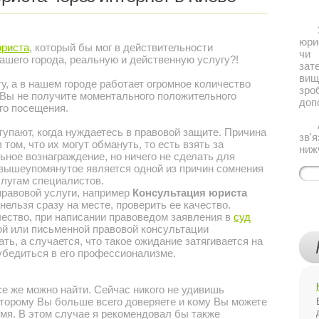
Якщ
юри
риста
, который бы мог в действительности
чи 
ашего города, реальную и действенную услугу?!
за
ви
 а в нашем городе работает огромное количество
зро
 Вы не получите моментального положительного
доп
го посещения.
Або
ают, когда нуждаетесь в правовой защите. Причина
зв'
том, что их могут обмануть, то есть взять за
ниж
ное вознаграждение, но ничего не сделать для
вышеупомянутое является одной из причин сомнения
слугам специалистов.
равовой услуги, например
Консультация юриста
, нельзя сразу на месте, проверить ее качество.
ество, при написании правоведом заявления в
суд
ной или письменной правовой консультации
ь, а случается, что такое ожидание затягивается на
убедиться в его профессионализме.
 же можно найти. Сейчас никого не удивишь
оторому Вы больше всего доверяете и кому Вы можете
мя. В этом случае я рекомендовал бы также