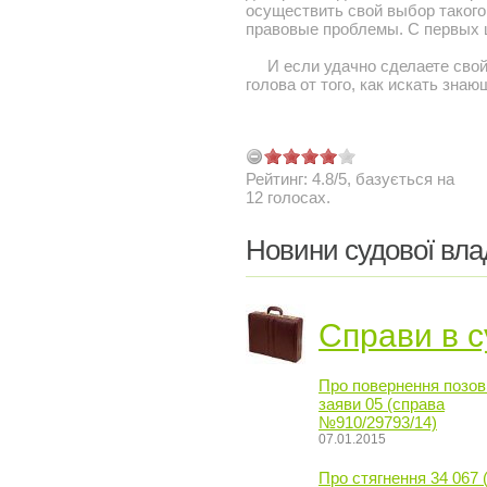
осуществить свой выбор таког
правовые проблемы. С первых ш
И если удачно сделаете свой 
голова от того, как искать знаю
Рейтинг:
4.8
/
5
, базується на
12
голосах.
Новини судової вла
Справи в с
Про повернення позов
заяви 05 (справа
№910/29793/14)
07.01.2015
Про стягнення 34 067 