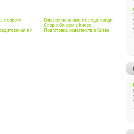
тые ворота
Взыскание алиментов суд юридическая по
Спор с банком в Киеве
редитования в Киеве
Подготовка ходатайств в Киеве