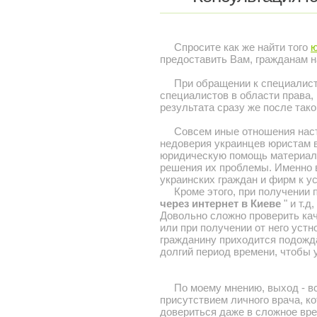
Спросите как же найти того
ю
предоставить Вам, гражданам н
При обращении к специалисту,
специалистов в области права,
результата сразу же после тако
Совсем иные отношения наступ
недоверия украинцев юристам в 
юридическую помощь материаль
решения их проблемы. Именно 
украинских граждан и фирм к у
Кроме этого, при получении п
через интернет в Киеве
" и т.д
Довольно сложно проверить кач
или при получении от него уст
гражданину приходится подождат
долгий период времени, чтобы 
По моему мнению, выход - все
присутствием личного врача, к
довериться даже в сложное вре