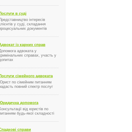
Послуги в суді
Представництво інтересів
клієнтів у суді, складання
процесуальних документів
Адвокат із карних справ
Допомога адвоката у
кримінальних справах, участь у
допитах
Послуги сімейного адвоката
Юрист по сімейним питанням
надасть повний спектр послуг
Юридична допомога
Консультації від юристів по
питанням будь-якої складності
Спадкові справи