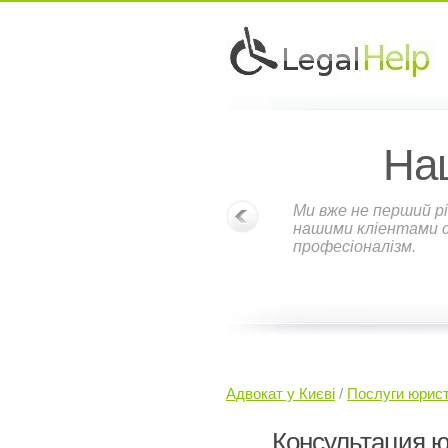
На
Ми вже не перший рі
нашими кліентами ст
професіоналізм.
Адвокат у Києві
/
Послуги юрист
Консультация ю