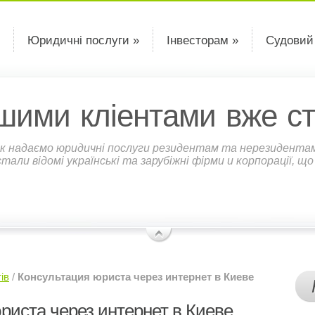
Юридичні послуги »
Інвесторам »
Судовий
шими кліентами вже ст
к надаємо юридичні послуги резидентам та нерезидентам У
али відомі українські та зарубіжні фірми и корпорації, щ
ів
/
Консультация юриста через интернет в Киеве
риста через интернет в Киеве