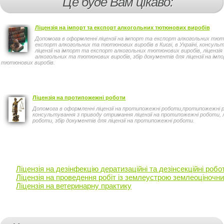
Це буде Вам цікаво:
пішоходів.
Ліцензія на імпорт та експорт алкогольних тютюнових виробів
Допомога в оформленні ліцензії на імпорт та експорт алкогольних тю
експорт алкогольних та тютюнових виробів в Києві, в Україні, консул
ліцензії на імпорт та експорт алкогольних тютюнових виробів, ліцензі
алкогольних та тютюнових виробів, збір документів для ліцензії на ім
тютюнових виробів.
Ліцензія на протипожежні роботи
Допомога в оформленні ліцензії на протипожежні роботи,протипожежні роб
консультування з приводу отримання ліцензії на протипожежні роботи, 
роботи, збір документів для ліцензії на протипожежні роботи.
Ліцензія на дезінфекцію дератизаційні та дезінсекційні робо
Ліцензія на проведення робіт із землеустрою землеоціночних
Ліцензія на ветеринарну практику