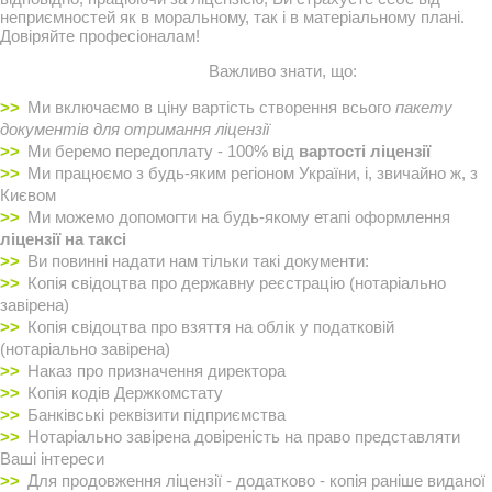
неприємностей як в моральному, так і в матеріальному плані.
Довіряйте професіоналам!
Важливо знати, що:
Ми включаємо в ціну вартість створення всього
пакету
документів для отримання ліцензії
Ми беремо передоплату - 100% від
вартості ліцензії
Ми працюємо з будь-яким регіоном України, і, звичайно ж, з
Києвом
Ми можемо допомогти на будь-якому етапі оформлення
ліцензії на таксі
Ви повинні надати нам тільки такі документи:
Копія свідоцтва про державну реєстрацію (нотаріально
завірена)
Копія свідоцтва про взяття на облік у податковій
(нотаріально завірена)
Наказ про призначення директора
Копія кодів Держкомстату
Банківські реквізити підприємства
Нотаріально завірена довіреність на право представляти
Ваші інтереси
Для продовження ліцензії - додатково - копія раніше виданої