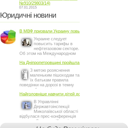
№910/29803/14)
07.01.2015
Юридичні новини
В МВФ призвали Украину повысить ...
Украине следует
повысить тарифы в
нефтегазовом секторе.
Об этом на Международном
инвестиционном форуме в
На Дніпропетровщині пройшла акція ...
Киеве заявил постоянный
представитель МВФ на
З метою розяснення
Украине Жером Ваше.
маленьким пішоходам та
їх батькам правила
поведінки на дорозі в темну
пору доби, працівники сектору
Найголовніше навчити дітей дотримуватися ...
профілактичної роботи відділу
ДАІ з обслуговування міста
В Управлінні
Кривий Ріг провели ...
Державтоінспекції
Миколаївської області
відбулася прес-конференція
на тему Стан аварійності за
участю, з вини дітей і