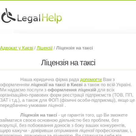
Юридичні послуги »
Інвесторам »
Адвокат у Києві
/
Ліцензії
/
Ліцензія на таксі
Судовий Адвокат »
Контакти »
Ліцензія на таксі
Наша юридична фірма рада
допомогти
Вам з
оформленням
ліцензії на таксі в Києві
а також по всій Україні.
Ми надаємо послуги з
оформлення ліцензій
для всіх
організаційно-правових форм реєстрації підприємств (ТОВ, ПП,
ЗАТ і т.д.), а також для ФОП (фізичні особи-підприємці), якщо це
передбачено умовами ліцензії .
Ліцензія на таксі
- це гарантія того, що Ви зможете
займатися своєю основною діяльністю без проблем, без
корупції, без побоювання доносів з боку ваших конкурентів,
щиро кажучи - довіривши
отримання ліцензії
професіоналам, і,
відповідно, працюючи за ліцензією, Ви страхуєте себе від