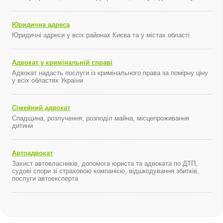
Юридична адреса
Юридичні адреси у всіх районах Києва та у містах області
Адвокат у кримінальній справі
Адвокат надасть послуги із кримінального права за помірну ціну
у всіх областях України
Сімейний адвокат
Спадщина, розлучення, розподіл майна, місцепроживання
дитини
Автоадвокат
Захист автовласників, допомога юриста та адвоката по ДТП,
судові спори зі страховою компанією, відшкодування збитків,
послуги автоексперта