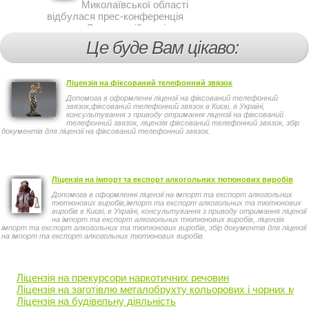
Миколаївської області
відбулася прес-конференція
на тему Стан аварійності за
участю, з вини дітей і
Це буде Вам цікаво:
пішоходів.
Ліцензія на фіксований телефонний звязок
Допомога в оформленні ліцензії на фіксований телефонний
звязок,фіксований телефонний звязок в Києві, в Україні,
консультування з приводу отримання ліцензії на фіксований
телефонний звязок, ліцензія фіксований телефонний звязок, збір
документів для ліцензії на фіксований телефонний звязок.
Ліцензія на імпорт та експорт алкогольних тютюнових виробів
Допомога в оформленні ліцензії на імпорт та експорт алкогольних
тютюнових виробів,імпорт та експорт алкогольних та тютюнових
виробів в Києві, в Україні, консультування з приводу отримання ліцензії
на імпорт та експорт алкогольних тютюнових виробів, ліцензія
імпорт та експорт алкогольних та тютюнових виробів, збір документів для ліцензії
на імпорт та експорт алкогольних тютюнових виробів.
Ліцензія на прекурсори наркотичних речовин
Ліцензія на заготівлю металобрухту кольорових і чорних мет
Ліцензія на будівельну діяльність