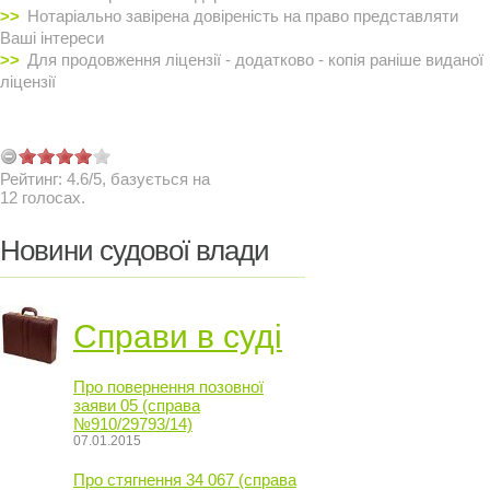
Нотаріально завірена довіреність на право представляти
Ваші інтереси
Для продовження ліцензії - додатково - копія раніше виданої
ліцензії
Рейтинг:
4.6
/
5
, базується на
12
голосах.
Новини судової влади
Справи в суді
Про повернення позовної
заяви 05 (справа
№910/29793/14)
07.01.2015
Про стягнення 34 067 (справа