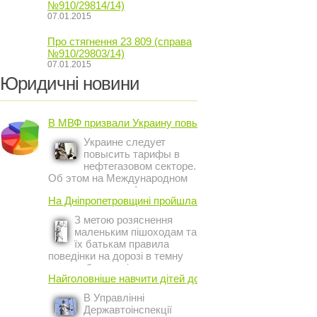
№910/29814/14)
07.01.2015
Про стягнення 23 809 (справа
№910/29803/14)
07.01.2015
Юридичні новини
В МВФ призвали Украину повысить ...
Украине следует
повысить тарифы в
нефтегазовом секторе.
Об этом на Международном
инвестиционном форуме в
На Дніпропетровщині пройшла акція ...
Киеве заявил постоянный
представитель МВФ на
З метою розяснення
Украине Жером Ваше.
маленьким пішоходам та
їх батькам правила
поведінки на дорозі в темну
пору доби, працівники сектору
Найголовніше навчити дітей дотримуватися ...
профілактичної роботи відділу
ДАІ з обслуговування міста
В Управлінні
Кривий Ріг провели ...
Державтоінспекції