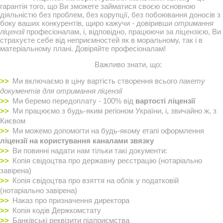
гарантія того, що Ви зможете займатися своєю основною
діяльністю без проблем, без корупції, без побоювання доносів з
боку ваших конкурентів, щиро кажучи - довіривши
отримання
ліцензії
професіоналам, і, відповідно, працюючи за ліцензією, Ви
страхуєте себе від неприємностей як в моральному, так і в
матеріальному плані. Довіряйте професіоналам!
Важливо знати, що:
Ми включаємо в ціну вартість створення всього
пакету
документів для отримання ліцензії
Ми беремо передоплату - 100% від
вартості ліцензії
Ми працюємо з будь-яким регіоном України, і, звичайно ж, з
Києвом
Ми можемо допомогти на будь-якому етапі оформлення
ліцензії на користування каналами звязку
Ви повинні надати нам тільки такі документи:
Копія свідоцтва про державну реєстрацію (нотаріально
завірена)
Копія свідоцтва про взяття на облік у податковій
(нотаріально завірена)
Наказ про призначення директора
Копія кодів Держкомстату
Банківські реквізити підприємства