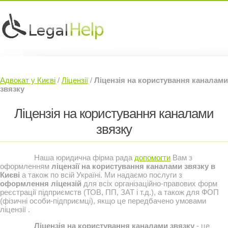
Юридичні послуги »
Інвесторам »
Адвокат у Києві
/
Ліцензії
/
Ліцензія на користування каналами
Судовий Адвокат »
Контакти »
звязку
Ліцензія на користування каналами
звязку
Наша юридична фірма рада
допомогти
Вам з
оформленням
ліцензії на користування каналами звязку в
Києві
а також по всій Україні. Ми надаємо послуги з
оформлення ліцензій
для всіх організаційно-правових форм
реєстрації підприємств (ТОВ, ПП, ЗАТ і т.д.), а також для ФОП
(фізичні особи-підприємці), якщо це передбачено умовами
ліцензії .
Ліцензія на користування каналами звязку
- це