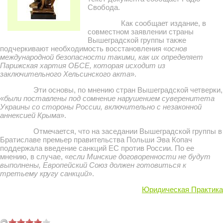
Свобода.
Как сообщает издание, в
совместном заявлении страны
Вышеградской группы также
подчеркивают необходимость восстановления «
основ
международной безопасности такими, как их определяет
Парижская хартия ОБСЕ, которая исходит из
заключительного Хельсинского акта
».
Эти основы, по мнению стран Вышеградской четверки,
«
были поставлены под сомнение нарушением суверенитета
Украины со стороны России, включительно с незаконной
аннексией Крыма
».
Отмечается, что на заседании Вышеградской группы в
Братиславе премьер правительства Польши Эва Копач
поддержала введение санкций ЕС против России. По ее
мнению, в случае, «
если Минские договоренности не будут
выполнены, Европейский Союз должен готовиться к
третьему кругу санкций
».
Юридическая Практика