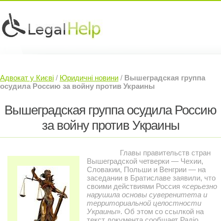
Юридичні послуги »
Інвесторам »
Адвокат у Києві
/
Юридичні новини
/
Вышеградская группа
Судовий Адвокат »
Контакти »
осудила Россию за войну против Украины
Вышеградская группа осудила Россию
за войну против Украины
Главы правительств стран
Вышеградской четверки — Чехии,
Словакии, Польши и Венгрии — на
заседании в Братиславе заявили, что
своими действиями Россия «
серьезно
нарушила основы суверенитета и
территориальной целостности
Украины
». Об этом со ссылкой на
текст документа сообщает Радіо