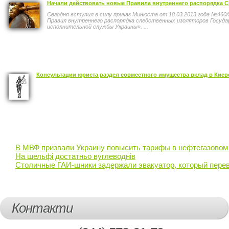
Начали действовать новые Правила внутреннего распорядка 
Сегодня вступил в силу приказ Минюста от 18.03.2013 года №460
Правил внутреннего распорядка следственных изоляторов Госуда
исполнительной службы Украины». ...
Консультации юриста раздел совместного имущества вклад в Киев
В МВФ призвали Украину повысить тарифы в нефтегазовом
На шельфі достатньо вуглеводнів
Столичные ГАИ-шники задержали эвакуатор, который перев
Контакти