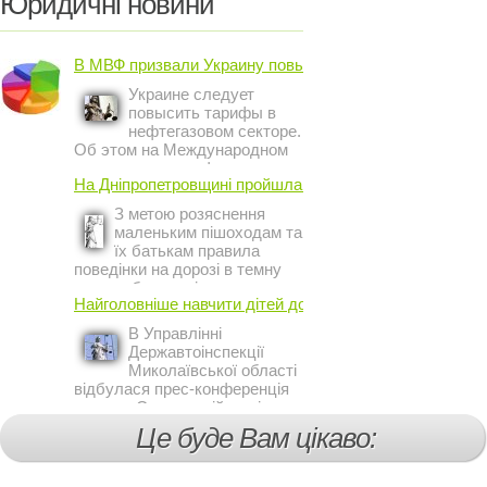
Юридичні новини
В МВФ призвали Украину повысить ...
Украине следует
повысить тарифы в
нефтегазовом секторе.
Об этом на Международном
инвестиционном форуме в
На Дніпропетровщині пройшла акція ...
Киеве заявил постоянный
представитель МВФ на
З метою розяснення
Украине Жером Ваше.
маленьким пішоходам та
їх батькам правила
поведінки на дорозі в темну
пору доби, працівники сектору
Найголовніше навчити дітей дотримуватися ...
профілактичної роботи відділу
ДАІ з обслуговування міста
В Управлінні
Кривий Ріг провели ...
Державтоінспекції
Миколаївської області
відбулася прес-конференція
на тему Стан аварійності за
участю, з вини дітей і
Це буде Вам цікаво:
пішоходів.