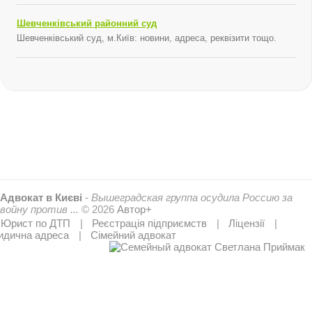
Шевченківський районний суд
Шевченківський суд, м.Київ: новини, адреса, реквізити тощо.
Адвокат в Києві
-
Вышеградская группа осудила Россию за
войну против ...
© 2026
Автор+
Юрист по ДТП
Реєстрація підприємств
Ліцензії
дична адреса
Сімейний адвокат