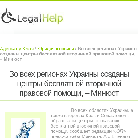
Юридичні послуги »
Інвесторам »
Адвокат у Києві
/
Юридичні новини
/
Во всех регионах Украины
Судовий Адвокат »
Контакти »
созданы центры бесплатной вторичной правовой помощи,
– Минюст
Во всех регионах Украины созданы
центры бесплатной вторичной
правовой помощи, – Минюст
Во всех областях Украины, а
также в городах Киев и Севастополь
образованы центры по оказанию
бесплатной вторичной правовой
помощи, сообщает редакции «
ЮП
»
пресс-служба Минюста. А с 1 января