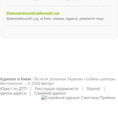
Шевченківський районний суд
Шевченківський суд, м.Київ: новини, адреса, реквізити тощо.
Адвокат в Києві
-
Во всех регионах Украины созданы центры
бесплатной ...
© 2026
Автор+
Юрист по ДТП
Реєстрація підприємств
Ліцензії
дична адреса
Сімейний адвокат