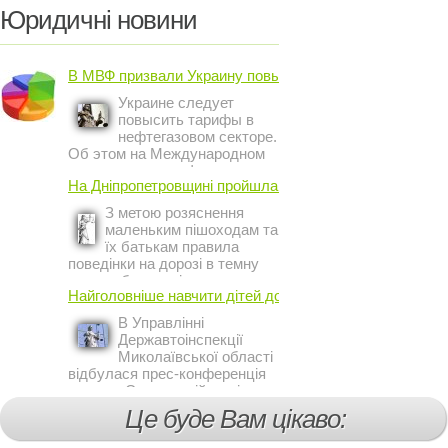
Юридичні новини
В МВФ призвали Украину повысить ...
Украине следует
повысить тарифы в
нефтегазовом секторе.
Об этом на Международном
инвестиционном форуме в
На Дніпропетровщині пройшла акція ...
Киеве заявил постоянный
представитель МВФ на
З метою розяснення
Украине Жером Ваше.
маленьким пішоходам та
їх батькам правила
поведінки на дорозі в темну
пору доби, працівники сектору
Найголовніше навчити дітей дотримуватися ...
профілактичної роботи відділу
ДАІ з обслуговування міста
В Управлінні
Кривий Ріг провели ...
Державтоінспекції
Миколаївської області
відбулася прес-конференція
на тему Стан аварійності за
участю, з вини дітей і
Це буде Вам цікаво:
пішоходів.