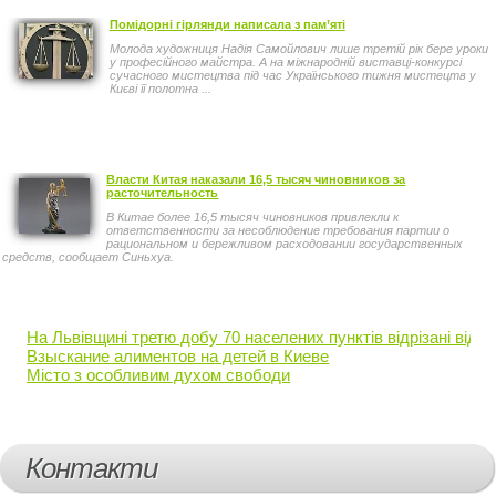
Помідорні гірлянди написала з пам’яті
Молода художниця Надія Самойлович лише третій рік бере уроки
у професійного майстра. А на міжнародній виставці-конкурсі
сучасного мистецтва під час Українського тижня мистецтв у
Києві її полотна ...
Власти Китая наказали 16,5 тысяч чиновников за
расточительность
В Китае более 16,5 тысяч чиновников привлекли к
ответственности за несоблюдение требования партии о
рациональном и бережливом расходовании государственных
средств, сообщает Синьхуа.
На Львівщині третю добу 70 населених пунктів відрізані від с
Взыскание алиментов на детей в Киеве
Місто з особливим духом свободи
Контакти