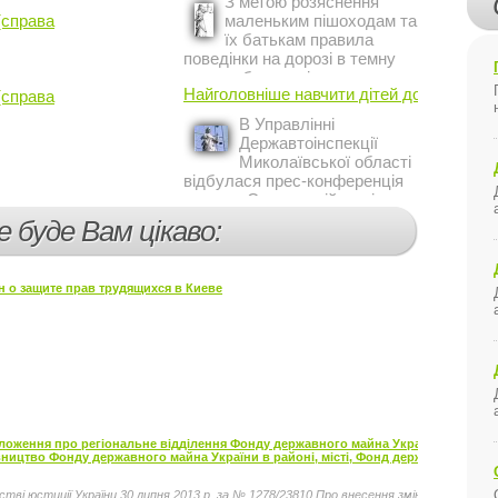
З метою розяснення
Украине Жером Ваше.
(справа
маленьким пішоходам та
їх батькам правила
поведінки на дорозі в темну
пору доби, працівники сектору
Найголовніше навчити дітей дотримуватис
(справа
профілактичної роботи відділу
ДАІ з обслуговування міста
В Управлінні
Кривий Ріг провели ...
Державтоінспекції
Миколаївської області
відбулася прес-конференція
на тему Стан аварійності за
участю, з вини дітей і
е буде Вам цікаво:
пішоходів.
н о защите прав трудящихся в Киеве
ложення про регіональне відділення Фонду державного майна України та
ицтво Фонду державного майна України в районі, місті, Фонд державного
тві юстиції України 30 липня 2013 р. за № 1278/23810 Про внесення змін до