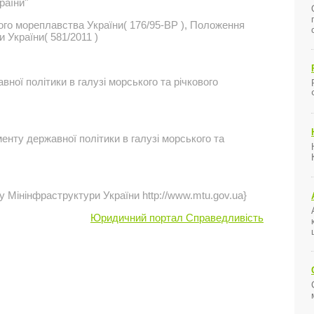
раїни"
ого мореплавства України( 176/95-ВР ), Положення
 України( 581/2011 )
ної політики в галузі морського та річкового
нту державної політики в галузі морського та
ту Мінінфраструктури України http://www.mtu.gov.ua}
Юридичний портал Справедливість