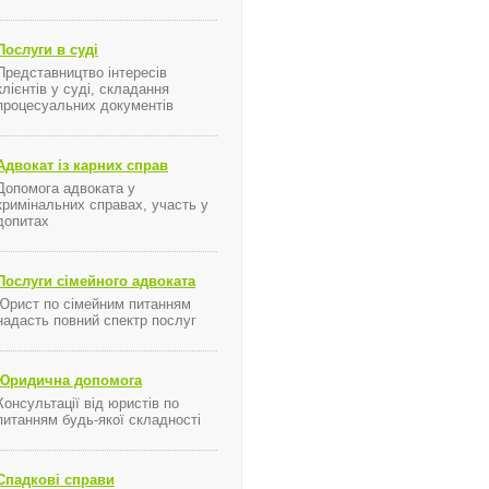
Послуги в суді
Представництво інтересів
клієнтів у суді, складання
процесуальних документів
Адвокат із карних справ
Допомога адвоката у
кримінальних справах, участь у
допитах
Послуги сімейного адвоката
Юрист по сімейним питанням
надасть повний спектр послуг
Юридична допомога
Консультації від юристів по
питанням будь-якої складності
Спадкові справи