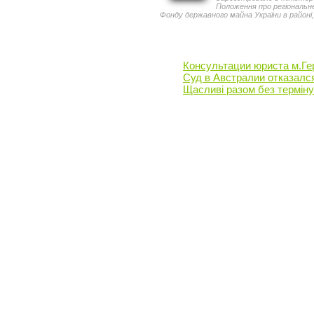
Положення про регіональн
Фонду державного майна України в районі,
Консультации юриста м.Ге
Суд в Австралии отказался
Щасливі разом без терміну