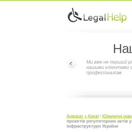
На
Ми вже не перший рі
нашими кліентами ст
професіоналізм.
Адвокат у Києві
/
Юридичні нов
проектів регуляторних актів у
інфраструктури України