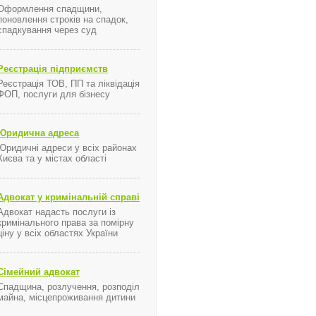
Оформлення спадщини,
поновлення строків на спадок,
спадкування через суд
Реєстрація підприємств
Реєстрація ТОВ, ПП та ліквідація
ФОП, послуги для бізнесу
Юридична адреса
Юридичні адреси у всіх районах
Києва та у містах області
Адвокат у кримінальній справі
Адвокат надасть послуги із
кримінального права за помірну
ціну у всіх областях України
Сімейний адвокат
Спадщина, розлучення, розподіл
майна, місцепроживання дитини