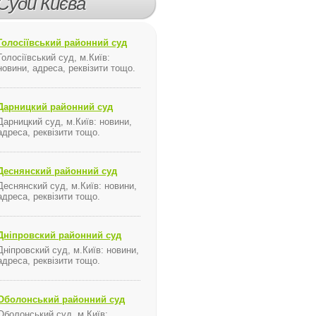
Суди Києва
Голосіївський районний суд
Голосіївський суд, м.Київ:
я ...
новини, адреса, реквізити тощо.
Дарницкий районний суд
Дарницкий суд, м.Київ: новини,
адреса, реквізити тощо.
Деснянский районний суд
КСУ попросили разъяснить, можно ли принудительно госпит
Деснянский суд, м.Київ: новини,
адреса, реквізити тощо.
Уполномоченный по правам человека Валерия Лутковская обрати
Дніпровский районний суд
Дніпровский суд, м.Київ: новини,
адреса, реквізити тощо.
Ліцензія на заготівлю металобрухту кольорових і чорних металів
Допомога в оформленні ліцензії на заготівлю металобрухту кольорових і
Оболонський районний суд
кольорових і чорних металів, ліцензія заготівля металобрухту кольорови
Оболонський суд, м.Київ: