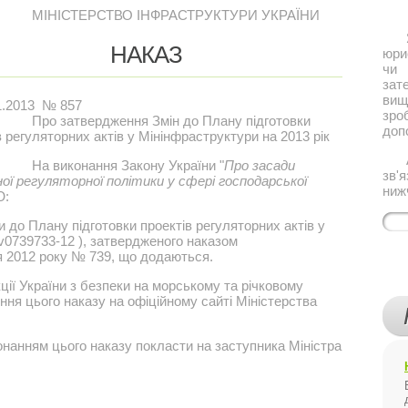
МІНІСТЕРСТВО ІНФРАСТРУКТУРИ УКРАЇНИ
Якщ
НАКАЗ
юри
чи 
за
ви
1.2013 № 857
зро
Про затвердження Змін до Плану підготовки
доп
в регуляторних актів у Мінінфраструктури на 2013 рік
Або
На виконання Закону України "
Про засади
зв'
ої регуляторної політики у сфері господарської
ниж
Ю:
 до Плану підготовки проектів регуляторних актів у
 v0739733-12 ), затвердженого наказом
я 2012 року № 739, що додаються.
ції України з безпеки на морському та річковому
ння цього наказу на офіційному сайті Міністерства
нанням цього наказу покласти на заступника Міністра