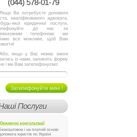
(044)
578-01-79
о Ви потребуєте допомоги
ста, кваліфікованого адвоката,
будь-якої юридичної послуги,
телефонуйте до нас за
щевказаним телефоном; ми
бимо все можливе, щоб Вам
омогти!
, якщо у Вас немає змоги
язатись із нами, заповніть форму
че і ми Вам зателефонуємо:
Зателефонуйте мені !
Наші Послуги
Юридичні консультації
Безкоштовна і на платній основі
допомога юристів по Україні