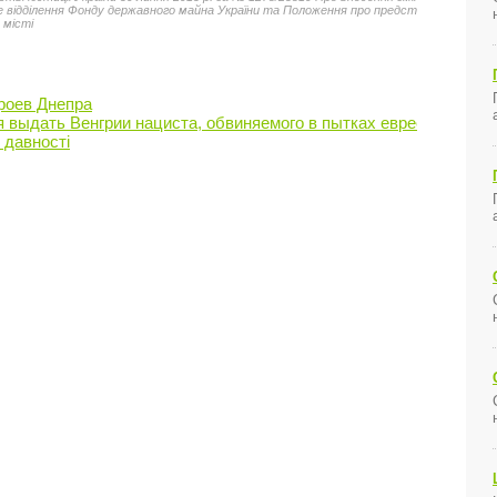
е відділення Фонду державного майна України та Положення про представництво
 місті
роев Днепра
 выдать Венгрии нациста, обвиняемого в пытках евреев в 1944 
 давності