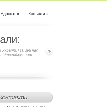
 Адвокат »
Контакти »
али:
країни, і за цей час
о підтверджує наш
Контакти