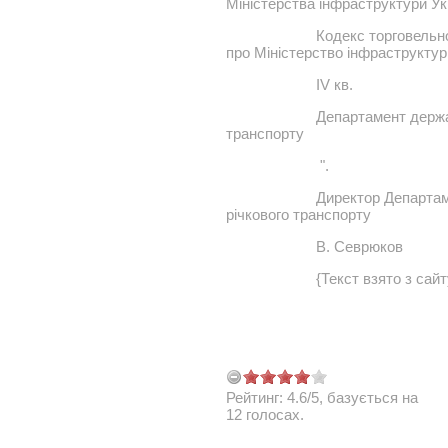
Міністерства інфраструктури Ук
Кодекс торговельн
про Міністерство інфраструктури
IV кв.
Департамент держав
транспорту
".
Директор Департаме
річкового транспорту
В. Севрюков
{Текст взято з сай
Рейтинг:
4.6
/
5
, базується на
12
голосах.