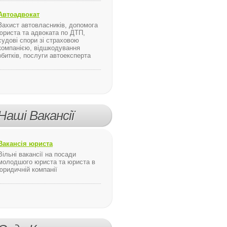
Автоадвокат
Захист автовласників, допомога
юриста та адвоката по ДТП,
судові спори зі страховою
компанією, відшкодування
збитків, послуги автоексперта
Наші Вакансії
Вакансія юриста
Вільні вакансії на посади
молодшого юриста та юриста в
юридичній компанії