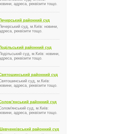
новини, адреса, реквізити тощо.
Печерський районний суд
Печерський суд, м.Київ: новини,
газу (метану) вугільних родовищ за нерегульованим 
адреса, реквізити тощо.
году
Про внесення змін до постанови НКРЕ від 23.12.2011 №
Клички очолили рейтинг найуспішніших спортсменів за
Подільський районний суд
Подільський суд, м.Київ: новини,
адреса, реквізити тощо.
Святошинський районний суд
Святошинський суд, м.Київ:
новини, адреса, реквізити тощо.
Солом'янський районний суд
Солом'янський суд, м.Київ:
новини, адреса, реквізити тощо.
Шевченківський районний суд