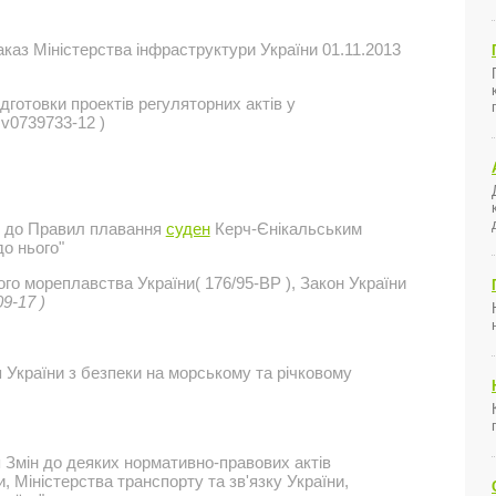
 Міністерства інфраструктури України 01.11.2013
готовки проектів регуляторних актів у
 v0739733-12 )
н до Правил плавання
суден
Керч-Єнікальським
до нього"
го мореплавства України( 176/95-ВР ), Закон України
09-17 )
 України з безпеки на морському та річковому
 Змін до деяких нормативно-правових актів
, Міністерства транспорту та зв'язку України,