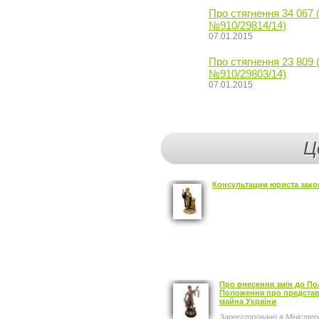
Про стягнення 34 067 
№910/29814/14)
07.01.2015
Про стягнення 23 809 
№910/29803/14)
07.01.2015
Ц
Консультации юриста зако
Про внесення змін до По
Положення про представн
майна України
Зареєстровано в Міністерс