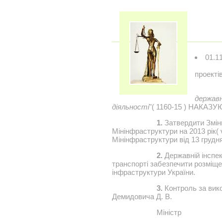
01.1
проекті
державн
діяльності
"( 1160-15 ) НАКАЗУ
1.
Затвердити Зміни
Мінінфраструктури на 2013 рік(
Мінінфраструктури від 13 грудн
2.
Державній інспек
транспорті забезпечити розміще
інфраструктури України.
3.
Контроль за вико
Демидовича Д. В.
Міністр