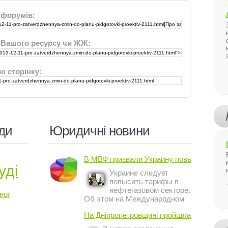
 форумів:
 Вашого ресурсу чи ЖЖ:
ю сторінку:
ди
Юридичні новини
В МВФ призвали Украину повысить ...
уді
Украине следует
повысить тарифы в
нефтегазовом секторе.
ної
Об этом на Международном
инвестиционном форуме в
На Дніпропетровщині пройшла акція ...
Киеве заявил постоянный
представитель МВФ на