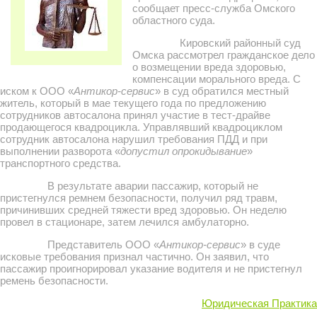
сообщает пресс-служба Омского
областного суда.
Кировский районный суд
Омска рассмотрел гражданское дело
о возмещении вреда здоровью,
компенсации морального вреда. С
иском к ООО «
Антикор-сервис
» в суд обратился местный
житель, который в мае текущего года по предложению
сотрудников автосалона принял участие в тест-драйве
продающегося квадроцикла. Управлявший квадроциклом
сотрудник автосалона нарушил требования ПДД и при
выполнении разворота «
допустил опрокидывание
»
транспортного средства.
В результате аварии пассажир, который не
пристегнулся ремнем безопасности, получил ряд травм,
причинивших средней тяжести вред здоровью. Он неделю
провел в стационаре, затем лечился амбулаторно.
Представитель ООО «
Антикор-сервис
» в суде
исковые требования признал частично. Он заявил, что
пассажир проигнорировал указание водителя и не пристегнул
ремень безопасности.
Юридическая Практика