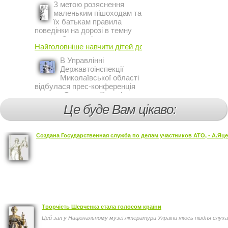
представитель МВФ на
З метою розяснення
Украине Жером Ваше.
маленьким пішоходам та
їх батькам правила
поведінки на дорозі в темну
пору доби, працівники сектору
Найголовніше навчити дітей дотримуватися ...
профілактичної роботи відділу
ДАІ з обслуговування міста
В Управлінні
Кривий Ріг провели ...
Державтоінспекції
Миколаївської області
відбулася прес-конференція
на тему Стан аварійності за
участю, з вини дітей і
Це буде Вам цікаво:
пішоходів.
Создана Государственная служба по делам участников АТО, - А.Яц
Творчість Шевченка стала голосом країни
Цей зал у Національному музеї літератури України якось півдня слухав