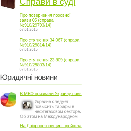
Справи в суді
Про повернення позовної
заяви 05 (справа
№910/29793/14)
07.01.2015
Про стягнення 34 067 (справа
№910/29814/14)
07.01.2015
Про стягнення 23 809 (справа
№910/29803/14)
07.01.2015
Юридичні новини
В МВФ призвали Украину повысить ...
Украине следует
повысить тарифы в
нефтегазовом секторе.
Об этом на Международном
инвестиционном форуме в
На Дніпропетровщині пройшла акція ...
Киеве заявил постоянный