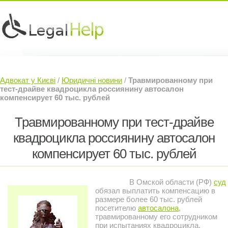
Юридичні послуги »
Інвесторам »
Адвокат у Києві
/
Юридичні новини
/
Травмированному при
Судовий Адвокат »
Контакти »
тест-драйве квадроцикла россиянину автосалон
компенсирует 60 тыс. рублей
Травмированному при тест-драйве
квадроцикла россиянину автосалон
компенсирует 60 тыс. рублей
В Омской области (РФ)
суд
обязал выплатить компенсацию в
размере более 60 тыс. рублей
посетителю
автосалона
,
травмированному его сотрудником
при испытаниях квадроцикла,