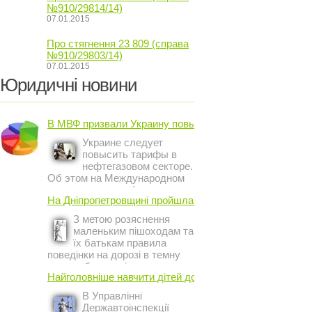
№910/29814/14)
07.01.2015
Про стягнення 23 809 (справа
№910/29803/14)
07.01.2015
Юридичні новини
В МВФ призвали Украину повысить ...
Украине следует
повысить тарифы в
нефтегазовом секторе.
Об этом на Международном
инвестиционном форуме в
На Дніпропетровщині пройшла акція ...
Киеве заявил постоянный
представитель МВФ на
З метою розяснення
Украине Жером Ваше.
маленьким пішоходам та
їх батькам правила
поведінки на дорозі в темну
пору доби, працівники сектору
Найголовніше навчити дітей дотримуватися ...
профілактичної роботи відділу
ДАІ з обслуговування міста
В Управлінні
Кривий Ріг провели ...
Державтоінспекції