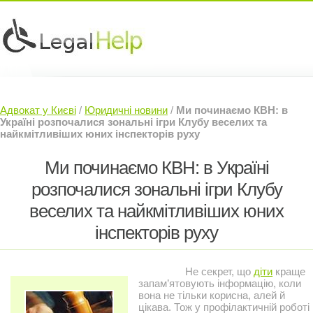
Юридичні послуги »
Інвесторам »
Адвокат у Києві
/
Юридичні новини
/
Ми починаємо КВН: в
Судовий Адвокат »
Контакти »
Україні розпочалися зональні ігри Клубу веселих та
найкмітливіших юних інспекторів руху
Ми починаємо КВН: в Україні
розпочалися зональні ігри Клубу
веселих та найкмітливіших юних
інспекторів руху
Не секрет, що
діти
краще
запам’ятовують інформацію, коли
вона не тільки корисна, алей й
цікава. Тож у профілактичній роботі