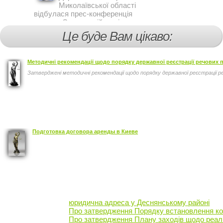
Миколаївської області
відбулася прес-конференція
на тему Стан аварійності за
участю, з вини дітей і
Це буде Вам цікаво:
пішоходів.
Методичні рекомендації щодо порядку державної реєстрації речових пр
Затверджені методичні рекомендації щодо порядку державної реєстрації реч
Подготовка договора аренды в Киеве
юридична адреса у Деснянському районі
Про затвердження Порядку встановлення кое
Про затвердження Плану заходів щодо реаліз