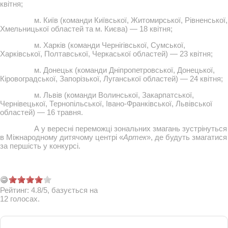
квітня;
м. Київ (команди Київської, Житомирської, Рівненської,
Хмельницької областей та м. Києва) — 18 квітня;
м. Харків (команди Чернігівської, Сумської,
Харківської, Полтавської, Черкаської областей) — 23 квітня;
м. Донецьк (команди Дніпропетровської, Донецької,
Кіровоградської, Запорізької, Луганської областей) — 24 квітня;
м. Львів (команди Волинської, Закарпатської,
Чернівецької, Тернопільської, Івано-Франківської, Львівської
областей) — 16 травня.
А у вересні переможці зональних змагань зустрінуться
в Міжнародному дитячому центрі «
Артек
», де будуть змагатися
за першість у конкурсі.
Рейтинг:
4.8
/
5
, базується на
12
голосах.