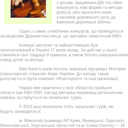
з дітьми, працівники ДАІ постійно
вишукують нові форми та методи
роботи, аби заохотити юних
учасників дорожнього руху до
вивчення дорожньої абетки.
Один з самих улюблених конкурсів, що проводяться
за ініціативи Державтоінспекції, це звичайно тематичний КВН.
Конкурс веселих та найкмітливіших був
започаткований в Україні 17 років назад. За цей час у нього
з’явилися свої традиції й правила, а також безліч шанувальників
серед дітей та молоді.
Вже багато років поспіль змагання підтримує Моторне
(транспортне) страхове бюро України. До заходу також
долучається група компанії «
Фокстрот
» та інші організації.
Наразі вже практично у всіх областях пройшли
обласні ігри КВН ЮІР, тож від вівторка переможці регіональних
змагань зустрінуться на зональних турах.
У 2013 році визначено п’ять зональних турів, які
будуть проводитися:
м. Миколаїв (команди АР Крим, Вінницької, Одеської,
Миколаївської, Херсонської областей та м. Севастополя) — 16