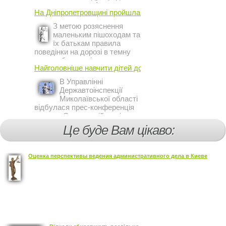
инвестиционном форуме в
На Дніпропетровщині пройшла акція ...
Киеве заявил постоянный
представитель МВФ на
З метою розяснення
Украине Жером Ваше.
маленьким пішоходам та
їх батькам правила
поведінки на дорозі в темну
пору доби, працівники сектору
Найголовніше навчити дітей дотримуватися ...
профілактичної роботи відділу
ДАІ з обслуговування міста
В Управлінні
Кривий Ріг провели ...
Державтоінспекції
Миколаївської області
відбулася прес-конференція
на тему Стан аварійності за
участю, з вини дітей і
Це буде Вам цікаво:
пішоходів.
Оценка перспективы ведения административного дела в Киеве