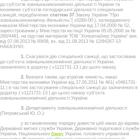
до суб'єктів зовнішньоекономічної діяльності України та
іноземних суб'єктів господарської діяльності спеціальних
санкцій, передбачених
статтею 37
Закону України "
Про
зовнішньоекономічну діяльність
"( z0260-00 ), затвердженого
наказом Міністерства економіки України від 17.04.2000 № 52,
зареєстрованим у Міністерстві юстиції України 05.05.2000 за №
260/4481, на підставі матеріалів ТОВ "
Хопштайнер Україна
" вих.
від 07.08.2013 № 89/08, вх. від 21.08.2013 № 12/84267-13
НАКАЗУЮ:
1.
Скасувати дію спеціальної санкції, що застосована
до суб'єкта зовнішньоекономічної діяльності України,
зазначеного в додатку ( v1121731-13 ) до цього наказу.
2.
Визнати таким, що втратив чинність, наказ
Міністерства економіки України від 27.05.2011 № 461( v0461731-
11 ) в частині застосування спеціальної санкції до зазначеного в
додатку ( v1121731-13 ) до цього наказу суб'єкта
зовнішньоекономічної діяльності України.
3.
Департаменту зовнішньоекономічної діяльності
(Петровський Ю. О.):
у встановленому порядку довести цей наказ до відома
Державної митної служби України, Державної податкової служби
України, Національного
банку
України, головного управління
економіки Житомирської обласної державної адміністрації;