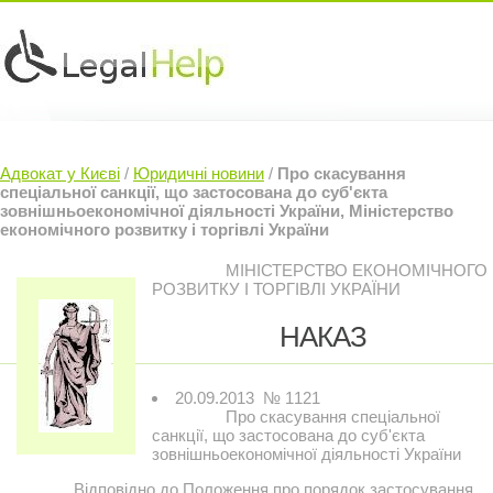
Юридичні послуги »
Інвесторам »
Адвокат у Києві
/
Юридичні новини
/
Про скасування
Судовий Адвокат »
Контакти »
спеціальної санкції, що застосована до суб'єкта
зовнішньоекономічної діяльності України, Міністерство
економічного розвитку і торгівлі України
МІНІСТЕРСТВО ЕКОНОМІЧНОГО
РОЗВИТКУ І ТОРГІВЛІ УКРАЇНИ
НАКАЗ
20.09.2013 № 1121
Про скасування спеціальної
санкції, що застосована до суб'єкта
зовнішньоекономічної діяльності України
Відповідно до Положення про порядок застосування