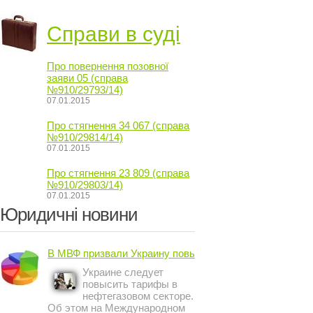
Справи в суді
Про повернення позовної
заяви 05 (справа
№910/29793/14)
07.01.2015
Про стягнення 34 067 (справа
№910/29814/14)
07.01.2015
Про стягнення 23 809 (справа
№910/29803/14)
07.01.2015
Юридичні новини
В МВФ призвали Украину повысить ...
Украине следует
повысить тарифы в
нефтегазовом секторе.
Об этом на Международном