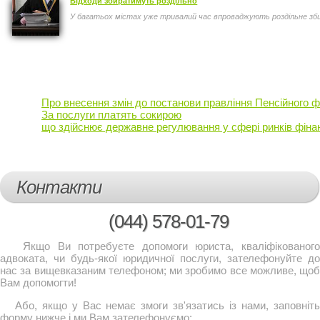
Відходи збиратимуть роздільно
У багатьох містах уже тривалий час впроваджують роздільне зб
Про внесення змін до постанови правління Пенсійного ф
За послуги платять сокирою
що здійснює державне регулювання у сфері ринків фінан
Контакти
(044)
578-01-79
Якщо Ви потребуєте допомоги юриста, кваліфікованого
адвоката, чи будь-якої юридичної послуги, зателефонуйте до
нас за вищевказаним телефоном; ми зробимо все можливе, щоб
Вам допомогти!
Або, якщо у Вас немає змоги зв'язатись із нами, заповніть
форму нижче і ми Вам зателефонуємо: