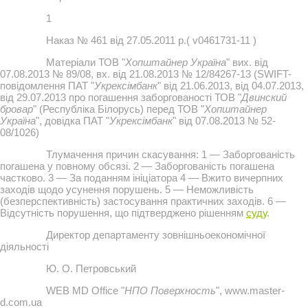
1
Наказ № 461 від 27.05.2011 р.( v0461731-11 )
Матеріали ТОВ "
Хопштайнер Україна
" вих. від
07.08.2013 № 89/08, вх. від 21.08.2013 № 12/84267-13 (SWIFT-
повідомлення ПАТ "
Укрексімбанк
" від 21.06.2013, від 04.07.2013,
від 29.07.2013 про погашення заборгованості ТОВ "
Двинский
бровар
" (Республіка Білорусь) перед ТОВ "
Хопштайнер
Україна
", довідка ПАТ "
Укрексімбанк
" від 07.08.2013 № 52-
08/1026)
Тлумачення причин скасування: 1 — Заборгованість
погашена у повному обсязі. 2 — Заборгованість погашена
частково. 3 — За поданням ініціатора 4 — Вжито вичерпних
заходів щодо усунення порушень. 5 — Неможливість
(безперспективність) застосування практичних заходів. 6 —
Відсутність порушення, що підтверджено рішенням
суду
.
Директор департаменту зовнішньоекономічної
діяльності
Ю. О. Петровський
WEB MD Office "
НПО Поверхность
", www.master-
d.com.ua