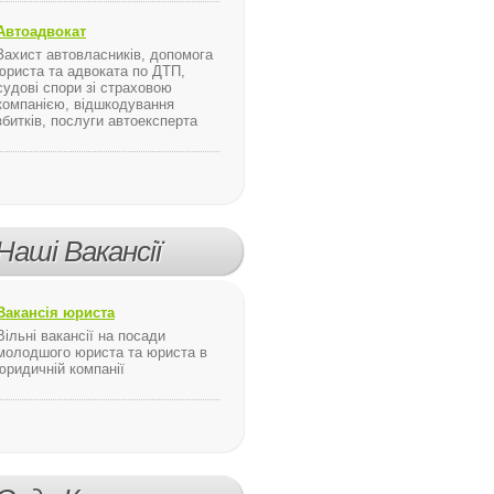
Автоадвокат
Захист автовласників, допомога
юриста та адвоката по ДТП,
судові спори зі страховою
компанією, відшкодування
збитків, послуги автоексперта
Наші Вакансії
я ...
Вакансія юриста
Вільні вакансії на посади
молодшого юриста та юриста в
юридичній компанії
 Бар’єрний риф в онлайні від Google
 всі користувачі компютерів у світі можуть спостерігати за життям океану, зокрема