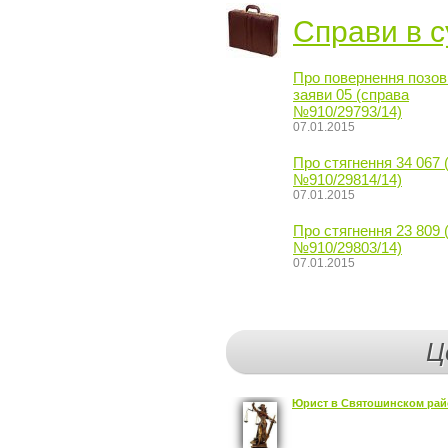
Справи в с
Про повернення позов
заяви 05 (справа
№910/29793/14)
07.01.2015
Про стягнення 34 067 
№910/29814/14)
07.01.2015
Про стягнення 23 809 
№910/29803/14)
07.01.2015
Ц
Юрист в Святошинском рай