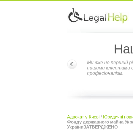
На
Ми вже не перший рі
нашими кліентами ст
професіоналізм.
Адвокат у Києві
/
Юридичні нов
Фонду державного майна Украї
УкраїниЗАТВЕРДЖЕНО