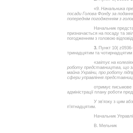
«
9. Начальника пр
посади Голова Фонду за подання
попереднім погодженням з голово
Начальник предста
призначається на посаду та зв
погодженням з головою відповідн
3.
Пункт 10( z0936-
тринадцятим та чотирнадцятим т
«
звітує на колегіях
роботу представництва, що за
майна України, про роботу під
сфери управління представни
отримує письмове 
адміністрації плану роботи пре
У зв'язку з цим аб
п’ятнадцятим.
Начальник Управлі
В. Мельник