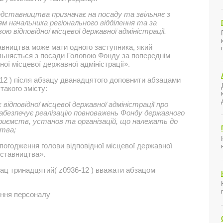
едставництва призначає на посаду та звільняє з
м начальника регіонального відділення та за
ю відповідної місцевої державної адміністрації.
вництва може мати одного заступника, який
ільняється з посади Головою Фонду за попереднім
ої місцевої державної адміністрації».
12 ) після абзацу дванадцятого доповнити абзацами
акого змісту:
 відповідної місцевої державної адміністрації про
безпечує реалізацію повноважень Фонду державного
приємств, установ та організацій, що належать до
цтва;
погодження голови відповідної місцевої державної
дставництва».
зац тринадцятий( z0936-12 ) вважати абзацом
ння персоналу