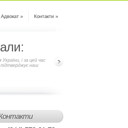
 Адвокат »
Контакти »
али:
країни, і за цей час
о підтверджує наш
Контакти