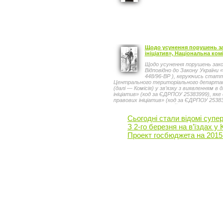
Щодо усунення порушень за
ініціатив», Національна ком
Щодо усунення порушень зако
Відповідно до Закону України 
448/96-ВР ), керуючись статте
Центрального територіального департамен
(далі — Комісія) у зв’язку з виявленням 
ініціатив» (код за ЄДРПОУ 25383999), як
правових ініціатив» (код за ЄДРПОУ 25383
реєстрації випусків акцій( z0822-13 ), зат
фондового ринку від 23.04.2013 № 737, за
Сьогодні стали відомі супе
822/23354 (пункту 3.1 глави 3 розділу ІІІ
свідоцтв про реєстрацію випуску акцій ( z
З 2-го березня на в’їздах у
паперів та фондового ринку від 30.12.199
Проект госбюджета на 2015 
24.03.1999 за № 180/3473) (далі — Порядо
папери Національна комісія з цінних пап