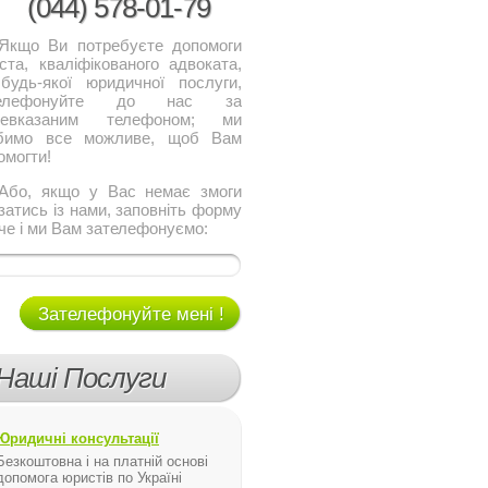
(044)
578-01-79
о Ви потребуєте допомоги
ста, кваліфікованого адвоката,
будь-якої юридичної послуги,
телефонуйте до нас за
щевказаним телефоном; ми
бимо все можливе, щоб Вам
омогти!
, якщо у Вас немає змоги
язатись із нами, заповніть форму
че і ми Вам зателефонуємо:
Зателефонуйте мені !
Наші Послуги
Юридичні консультації
Безкоштовна і на платній основі
допомога юристів по Україні