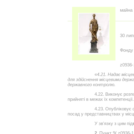
майна 
30 лип
Фонду 
z0936-
«
4.21. Надає місц
для здійснення місцевими держ
державного контролю.
4.22. Виконує розп
прийняті в межах їх компетенції.
4.23. Опубліковує
посад у представництвах у місц
У зв'язку з цим під
2.
Пункт 9( z0936-12