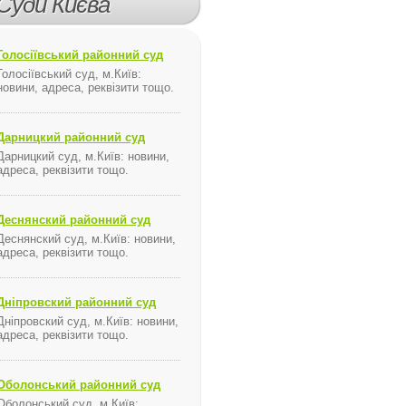
Суди Києва
Голосіївський районний суд
Голосіївський суд, м.Київ:
т м.Петровка
новини, адреса, реквізити тощо.
Дарницкий районний суд
Дарницкий суд, м.Київ: новини,
адреса, реквізити тощо.
ький перинатальний центр Харкова щороку виходжує півтисячі 
Деснянский районний суд
 реєстрацію довірених осіб кандидата у народні депутати Украї
Деснянский суд, м.Київ: новини,
ни до форми Податкової декларації про результати спільної дія
адреса, реквізити тощо.
Дніпровский районний суд
Дніпровский суд, м.Київ: новини,
адреса, реквізити тощо.
Оболонський районний суд
Оболонський суд, м.Київ: