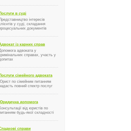
Послуги в суді
Представництво інтересів
клієнтів у суді, складання
процесуальних документів
Адвокат із карних справ
Допомога адвоката у
кримінальних справах, участь у
допитах
Послуги сімейного адвоката
Юрист по сімейним питанням
надасть повний спектр послуг
Юридична допомога
Консультації від юристів по
питанням будь-якої складності
Спадкові справи