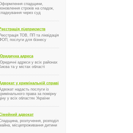
Оформлення спадщини,
поновлення строків на спадок,
спадкування через суд
Реєстрація підприємств
Реєстрація ТОВ, ПП та ліквідація
ФОП, послуги для бізнесу
Юридична адреса
Юридичні адреси у всіх районах
Києва та у містах області
Адвокат у кримінальній справі
Адвокат надасть послуги із
кримінального права за помірну
ціну у всіх областях України
Сімейний адвокат
Спадщина, розлучення, розподіл
майна, місцепроживання дитини