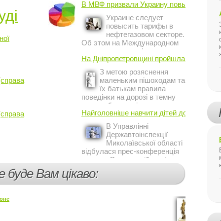
В МВФ призвали Украину повысить ...
уді
Украине следует
повысить тарифы в
нефтегазовом секторе.
ної
Об этом на Международном
инвестиционном форуме в
На Дніпропетровщині пройшла акція ...
Киеве заявил постоянный
представитель МВФ на
З метою розяснення
Украине Жером Ваше.
(справа
маленьким пішоходам та
їх батькам правила
поведінки на дорозі в темну
пору доби, працівники сектору
Найголовніше навчити дітей дотримуватис
(справа
профілактичної роботи відділу
ДАІ з обслуговування міста
В Управлінні
Кривий Ріг провели ...
Державтоінспекції
Миколаївської області
відбулася прес-конференція
на тему Стан аварійності за
участю, з вини дітей і
е буде Вам цікаво:
пішоходів.
оне
Великий
Відтепер