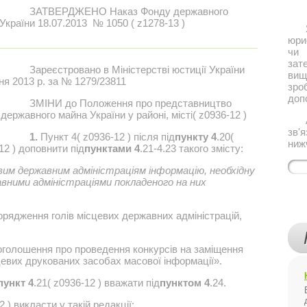
ЗАТВЕРДЖЕНО Наказ Фонду державного
України 18.07.2013 № 1050 ( z1278-13 )
Якщ
юри
чи 
за
Зареєстровано в Міністерстві юстиції України
ви
ня 2013 р. за № 1279/23811
зро
доп
ЗМІНИ до Положення про представництво
державного майна України у районі, місті( z0936-12 )
Або
зв'
1.
Пункт 4( z0936-12 ) після під
пункту 4
.20(
ниж
12 ) доповнити під
пунктами 4
.21-4.23 такого змісту:
евим державним адміністраціям інформацію, необхідну
авними адміністраціями покладеного на них
орядження голів місцевих державних адміністрацій,
 оголошення про проведення конкурсів на заміщення
евих друкованих засобах масової інформації».
пункт 4
.21( z0936-12 ) вважати під
пунктом 4
.24.
 ) викласти у такій редакції: