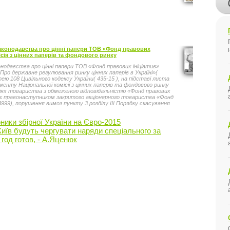
конодавства про цінні папери ТОВ «Фонд правових
Юрис
ісія з цінних паперів та фондового ринку
нодавства про цінні папери ТОВ «Фонд правових ініціатив»
«Про державне регулювання ринку цінних паперів в Україні»(
ю 108 Цивільного кодексу України( 435-15 ), на підставі листа
ту Національної комісії з цінних паперів та фондового ринку
в діях товариства з обмеженою відповідальністю «Фонд правових
е є правонаступником закритого акціонерного товариства «Фонд
999), порушення вимог пункту 3 розділу ІІІ Порядку скасування
вердженого рішенням Національної комісії з цінних паперів та
реєстрованого в Міністерстві юстиції України 28.05.2013 за №
рники збірної України на Євро-2015
Міс
 Порядку скасування реєстрації випусків акцій та анулювання
0180-99 ), затвердженого рішенням Державної комісії з цінних
 Київ будуть чергувати наряди спеціального загону ДАІ
Про
8 № 222, зареєстрованого в Міністерстві юстиції України
год готов, - А.Яценюк
Змі
к), з метою захисту інтересів держави та інвесторів у цінні
ерів та фондового ринку ВИРІШИЛА: