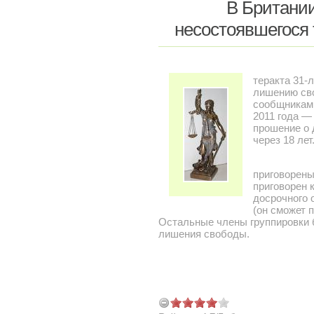
В Британи
несостоявшегося 
теракта 31-
лишению сво
сообщниками
2011 года —
прошение о 
через 18 лет
приговорены
приговорен 
досрочного 
(он сможет 
Остальные члены группировки 
лишения свободы.