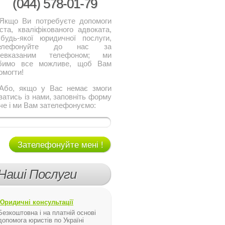
(044)
578-01-79
о Ви потребуєте допомоги
ста, кваліфікованого адвоката,
будь-якої юридичної послуги,
телефонуйте до нас за
щевказаним телефоном; ми
бимо все можливе, щоб Вам
омогти!
, якщо у Вас немає змоги
язатись із нами, заповніть форму
че і ми Вам зателефонуємо:
Зателефонуйте мені !
Наші Послуги
Юридичні консультації
Безкоштовна і на платній основі
допомога юристів по Україні