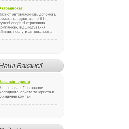
Автоадвокат
емно подякував студент 3-го курсу Буковинської державної фінансової академії ...
Захист автовласників, допомога
юриста та адвоката по ДТП,
судові спори зі страховою
компанією, відшкодування
збитків, послуги автоексперта
в іменних цінних паперів та до системи депозитарного обліку ці
рство економічного розвитку і торгівлі України
Наші Вакансії
Вакансія юриста
Вільні вакансії на посади
молодшого юриста та юриста в
юридичній компанії