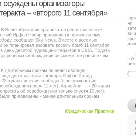
и осуждены организаторы
теракта – «второго 11 сентября»
Якщ
юри
чи 
за
В Великобритании организатор несостоявшегося
ви
летний Ирфан Насир приговорен к пожизненному
зро
боду, сообщает Sky News. Вместе с восемью
доп
 он планировал взорвать восемь бомб 11 сентября
 в день десятой годовщины терактов в США. Подать
Або
досрочном освобождении он сможет не раньше чем
зв'
.
ниж
К длительным срокам лишения свободы
 еще два участника заговора. Ирфан Халид
к 23 годам лишения свободы (с возможностью
освобождения после 12 лет), Ашик Али — к 20 годам
попросить об освобождении только спустя 10 лет).
были приговорены к менее длительным срокам
Юридическая Практика