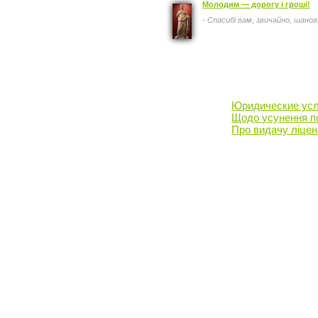
Молодим — дорогу і гроші!
- Спасибі вам, звичайно, шанов
Юридические усл
Щодо усунення по
Про видачу ліценз