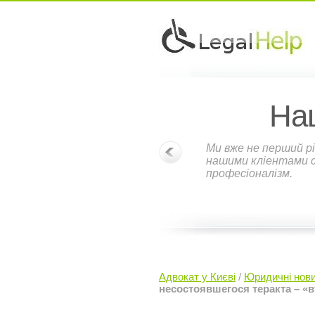
На
Ми вже не перший рі
нашими кліентами ст
професіоналізм.
Адвокат у Києві
/
Юридичні нов
несостоявшегося теракта – «в