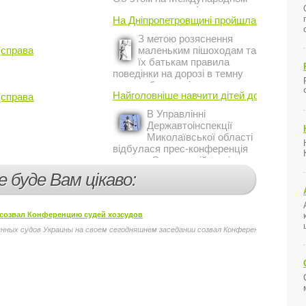
инвестиционном форуме в
На Дніпропетровщині пройшла акція ...
Киеве заявил постоянный
представитель МВФ на
З метою розяснення
Украине Жером Ваше.
(справа
маленьким пішоходам та
їх батькам правила
поведінки на дорозі в темну
пору доби, працівники сектору
Найголовніше навчити дітей дотримуватис
(справа
профілактичної роботи відділу
ДАІ з обслуговування міста
В Управлінні
Кривий Ріг провели ...
Державтоінспекції
Миколаївської області
відбулася прес-конференція
на тему Стан аварійності за
участю, з вини дітей і
е буде Вам цікаво:
пішоходів.
 созвал Конференцию судей хозсудов
ных судов Украины на своем сегодняшнем заседании созвал Конференцию судей хозя