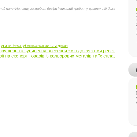
ний пане Фірташу, за кредит довіри і чималий кредит у гривнях під божеські умови, ч
уги м.Республиканский стадион
рушень та зупинення внесення змін до системи реєстру власникі
ії на експорт товарів із кольорових металів та їх сплавів, Міністе