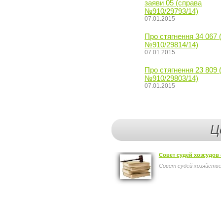
заяви 05 (справа
№910/29793/14)
07.01.2015
Про стягнення 34 067 
№910/29814/14)
07.01.2015
Про стягнення 23 809 
№910/29803/14)
07.01.2015
Ц
Совет судей хозсудов
Совет судей хозяйствен