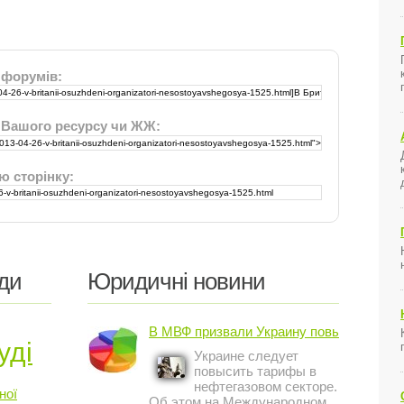
 форумів:
 Вашого ресурсу чи ЖЖ:
ю сторінку:
ди
Юридичні новини
В МВФ призвали Украину повысить ...
уді
Украине следует
повысить тарифы в
нефтегазовом секторе.
ної
Об этом на Международном