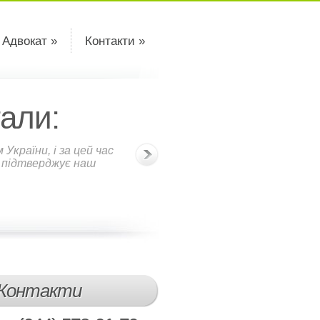
 Адвокат »
Контакти »
али:
країни, і за цей час
о підтверджує наш
Контакти