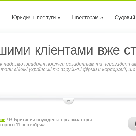
Юридичні послуги »
Інвесторам »
Судовий
шими кліентами вже ст
к надаємо юридичні послуги резидентам та нерезидентам У
али відомі українські та зарубіжні фірми и корпорації, щ
ини
/
В Британии осуждены организаторы
торого 11 сентября»