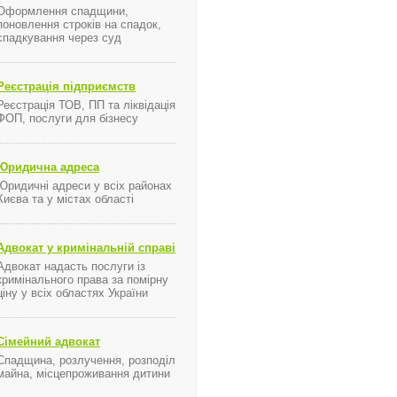
Оформлення спадщини,
поновлення строків на спадок,
спадкування через суд
Реєстрація підприємств
Реєстрація ТОВ, ПП та ліквідація
ФОП, послуги для бізнесу
я ...
Юридична адреса
Юридичні адреси у всіх районах
Києва та у містах області
Адвокат у кримінальній справі
Адвокат надасть послуги із
кримінального права за помірну
ціну у всіх областях України
йственных судов на 22 ноября с. г. Помимо избрания делегатов на Съезд судей Укр
Сімейний адвокат
Спадщина, розлучення, розподіл
майна, місцепроживання дитини