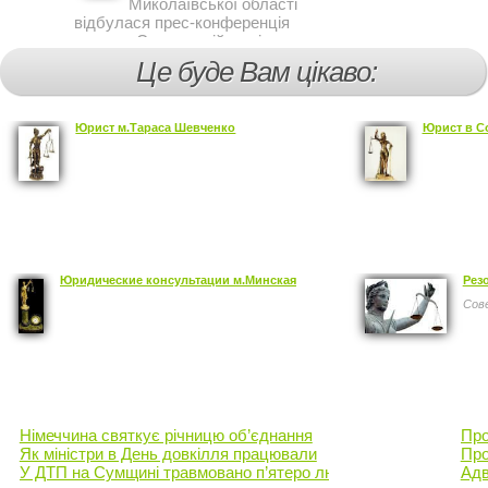
Миколаївської області
відбулася прес-конференція
на тему Стан аварійності за
участю, з вини дітей і
Це буде Вам цікаво:
пішоходів.
Юрист м.Тараса Шевченко
Юрист в С
Юридические консультации м.Минская
Резо
Сов
Німеччина святкує річницю об’єднання
Про
Як міністри в День довкілля працювали
Про
У ДТП на Сумщині травмовано п’ятеро людей
Адв