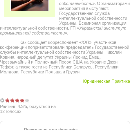
собственности
». Организаторами
мероприятия выступают:
Государственная служба
интеллектуальной собственности
Украины, Всемирная организация
интеллектуальной собственности, ГП «
Украинский институт
промышленной собственности
».
Как сообщает корреспондент «
ЮП
», участников
конференции поприветствовали председатель Государственной
службы интеллектуальной собственности Украины Николай
Ковиня, народный депутат Украины Леонид Емец,
Чрезвычайный и Полночный Посол США на Украине Джон
Теффт, а также гости из Республики Беларусь, Республики
Молдова, Республики Польша и Грузии.
Юридическая Практика
Рейтинг:
4.9
/
5
, базується на
12
голосах.
Посилання для форумів: