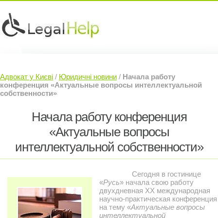
Юридичні послуги »
Інвесторам »
Адвокат у Києві
/
Юридичні новини
/
Начала работу
Судовий Адвокат »
Контакти »
конференция «Актуальные вопросы интеллектуальной
собственности»
Начала работу конференция
«Актуальные вопросы
интеллектуальной собственности»
Сегодня в гостинице
«
Русь
» начала свою работу
двухдневная XX международная
научно-практическая конференция
на тему «
Актуальные вопросы
интеллектуальной