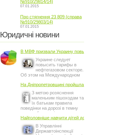
№910/29814/14)
07.01.2015
Про стягнення 23 809 (справа
№910/29803/14)
07.01.2015
Юридичні новини
В МВФ призвали Украину повысить ...
Украине следует
повысить тарифы в
нефтегазовом секторе.
Об этом на Международном
инвестиционном форуме в
На Дніпропетровщині пройшла акція ...
Киеве заявил постоянный
представитель МВФ на
З метою розяснення
Украине Жером Ваше.
маленьким пішоходам та
їх батькам правила
поведінки на дорозі в темну
пору доби, працівники сектору
Найголовніше навчити дітей дотримуватися ...
профілактичної роботи відділу
ДАІ з обслуговування міста
В Управлінні
Кривий Ріг провели ...
Державтоінспекції