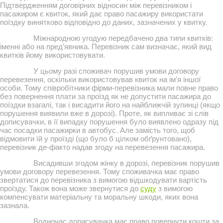
Підтвердженням договірних відносин між перевізником і
пасажиром є квиток, який дає право пасажиру використати
поїздку винятково відповідно до даних, зазначених у квитку.
Міжнародною угодую передбачено два типи квитків:
іменні або на пред'явника. Перевізник сам визначає, який вид
квитків йому використовувати.
У цьому разі споживач порушив умови договору
перевезення, оскільки використовував квиток на ім'я іншої
особи. Тому співробітники фірми-перевізника мали повне право
без повернення плати за проїзд як не допустити пасажира до
поїздки взагалі, так і висадити його на найближчій зупинці (якщо
порушення виявили вже в дорозі). Проте, як випливає зі слів
дописувачки, в її випадку порушення було виявлено одразу під
час посадки пасажирки в автобус. Але замість того, щоб
відмовити їй у проїзді (що було б цілком обґрунтовано),
перевізник де-факто надав згоду на перевезення пасажира.
Висадивши згодом жінку в дорозі, перевізник порушив
умови договору перевезення. Тому споживачка має право
звертатися до перевізника з вимогою відшкодувати вартість
проїзду. Також вона може звернутися до
суду
з вимогою
компенсувати матеріальну та моральну шкоди, яких вона
зазнала.
Водночас дописувачка має право повернути кошти за