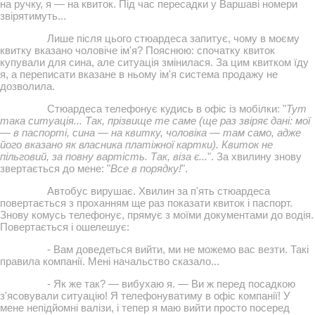
на ручку, я — на квиток. Під час пересадки у Варшаві номери
звірятимуть...
Лише після цього стюардеса запитує, чому в моєму
квитку вказано чоловіче ім'я? Пояснюю: спочатку квиток
купували для сина, але ситуація змінилася. За цим квитком їду
я, а переписати вказане в ньому ім'я система продажу не
дозволила.
Стюардеса телефонує кудись в офіс із мобілки: "
Тут
така ситуація... Так, прізвище те саме (ще раз звіряє дані: мої
— в паспорті, сина — на квитку, чоловіка — там само, адже
його вказано як власника платіжної картки). Квиток не
пільговий, за повну вартість. Так, віза є...
". За хвилину знову
звертається до мене: "
Все в порядку!
".
Автобус вирушає. Хвилин за п'ять стюардеса
повертається з проханням ще раз показати квиток і паспорт.
Знову комусь телефонує, прямує з моїми документами до водія.
Повертається і ошелешує:
- Вам доведеться вийти, ми не можемо вас везти. Такі
правила компанії. Мені начальство сказало...
- Як же так? — вибухаю я. — Ви ж перед посадкою
з'ясовували ситуацію! Я телефонуватиму в офіс компанії! У
мене непідйомні валізи, і тепер я маю вийти просто посеред