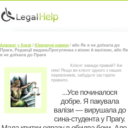
Юридичні послуги »
Інвесторам »
Адвокат у Києві
/
Юридичні новини
/
або Як я не доїхала до
Судовий Адвокат »
Контакти »
Праги, Редакції виданьПрогулянка з візою й валізою, або Як
я не доїхала до Праги
Клієнт завжди правий? Аж
ніяк! Якщо ви клієнт одного з наших
перевізників, забудьте застаріле
правило.
...Усе починалося
добре. Я пакувала
валізи — вирушала до
сина-студента у Прагу.
Мала квитки одразу в обидва боки. Але