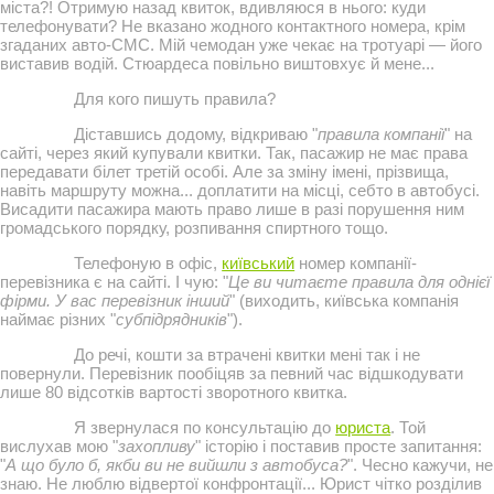
міста?! Отримую назад квиток, вдивляюся в нього: куди
телефонувати? Не вказано жодного контактного номера, крім
згаданих авто-СМС. Мій чемодан уже чекає на тротуарі — його
виставив водій. Стюардеса повільно виштовхує й мене...
Для кого пишуть правила?
Діставшись додому, відкриваю "
правила компанії
" на
сайті, через який купували квитки. Так, пасажир не має права
передавати білет третій особі. Але за зміну імені, прізвища,
навіть маршруту можна... доплатити на місці, себто в автобусі.
Висадити пасажира мають право лише в разі порушення ним
громадського порядку, розпивання спиртного тощо.
Телефоную в офіс,
київський
номер компанії-
перевізника є на сайті. І чую: "
Це ви читаєте правила для однієї
фірми. У вас перевізник інший
" (виходить, київська компанія
наймає різних "
субпідрядників
").
До речі, кошти за втрачені квитки мені так і не
повернули. Перевізник пообіцяв за певний час відшкодувати
лише 80 відсотків вартості зворотного квитка.
Я звернулася по консультацію до
юриста
. Той
вислухав мою "
захопливу
" історію і поставив просте запитання:
"
А що було б, якби ви не вийшли з автобуса?
". Чесно кажучи, не
знаю. Не люблю відвертої конфронтації... Юрист чітко розділив