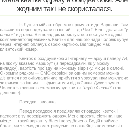
жодним так і не скористалася.
Із Луцька мій автобус мав прямувати до Варшави. Там
пасажирів пересаджували на інший — до Чехії. Білет дістався "
у
спадок
" від сина. Він понад рік користується послугами однієї
компанії-автоперевізника. Квитки для нашого чада чоловік купує
через Інтернет, оплачує своєю карткою. Відповідно має
клієнтський номер.
Квиток є роздруківкою з Інтернету — аркуш паперу А4,
на якому вказано маршрут (із пересадками, як у моєму
випадку), вартість проїзду на кожному відрізку, місце в салоні.
Окремим рядком — СМС-сервіси: за одним номером можна
дізнатися про очікуваний час прибуття з урахуванням можливих
затримок, за іншим — відмовитися від поїздки. Дуже зручно.
Чоловік за звичною схемою купує квиток "
туди й назад
" (так
дешевше).
Посадка і висадка
Перед посадкою я пред'являю стюардесі квиток і
паспорт: візу перевіряють одразу. Мене просять сісти на інше
місце — такий варіант у білеті передбачено. Водій приймає
багаж, ми з чемоданом отримуємо по наклейці з номером: він —