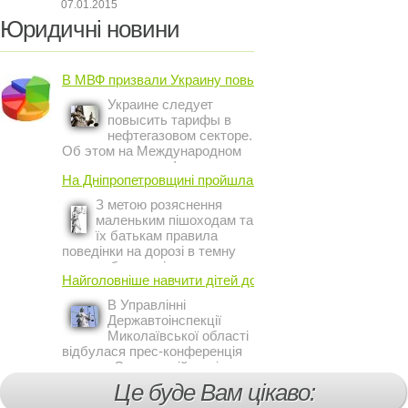
07.01.2015
Юридичні новини
В МВФ призвали Украину повысить ...
Украине следует
повысить тарифы в
нефтегазовом секторе.
Об этом на Международном
инвестиционном форуме в
На Дніпропетровщині пройшла акція ...
Киеве заявил постоянный
представитель МВФ на
З метою розяснення
Украине Жером Ваше.
маленьким пішоходам та
їх батькам правила
поведінки на дорозі в темну
пору доби, працівники сектору
Найголовніше навчити дітей дотримуватися ...
профілактичної роботи відділу
ДАІ з обслуговування міста
В Управлінні
Кривий Ріг провели ...
Державтоінспекції
Миколаївської області
відбулася прес-конференція
на тему Стан аварійності за
участю, з вини дітей і
Це буде Вам цікаво:
пішоходів.