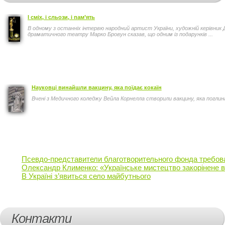
І сміх, і сльози, і пам’ять
В одному з останніх інтервю народний артист України, художній керівник 
драматичного театру Марко Бровун сказав, що одним із подарунків ...
Науковці винайшли вакцину, яка поїдає кокаїн
Вчені з Медичного коледжу Вейла Корнелла створили вакцину, яка поглина
Псевдо-представители благотворительного фонда требовал
Олександр Клименко: «Українське мистецтво закорінене в к
В Україні з’явиться село майбутнього
Контакти