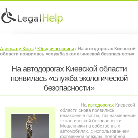
Юридичні послуги »
Інвесторам »
Адвокат у Києві
/
Юридичні новини
/
На автодорогах Киевской
Судовий Адвокат »
Контакти »
области появилась «служба экологической безопасности»
На автодорогах Киевской области
появилась «служба экологической
безопасности»
На
автодорогах
Киевской
области снова появились
незаконные посты, так называемой
экологической безопасности.
Мошенники на собственных
автомобилях, с использованием
форменной одежды, подобной