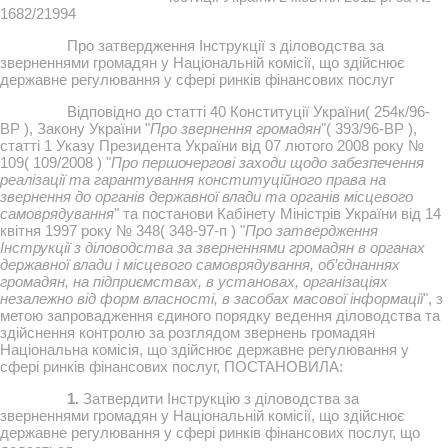
1682/21994
Про затвердження Інструкції з діловодства за
зверненнями громадян у Національній комісії, що здійснює
державне регулювання у сфері ринків фінансових послуг
Відповідно до статті 40 Конституції України( 254к/96-
ВР ), Закону України "
Про звернення громадян
"( 393/96-ВР ),
статті 1 Указу Президента України від 07 лютого 2008 року №
109( 109/2008 ) "
Про першочергові заходи щодо забезпечення
реалізації та гарантування конституційного права на
звернення до органів державної влади та органів місцевого
самоврядування
" та постанови Кабінету Міністрів України від 14
квітня 1997 року № 348( 348-97-п ) "
Про затвердження
Інструкції з діловодства за зверненнями громадян в органах
державної влади і місцевого самоврядування, об’єднаннях
громадян, на підприємствах, в установах, організаціях
незалежно від форм власності, в засобах масової інформації
", з
метою запровадження єдиного порядку ведення діловодства та
здійснення контролю за розглядом звернень громадян
Національна комісія, що здійснює державне регулювання у
сфері ринків фінансових послуг, ПОСТАНОВИЛА:
1.
Затвердити Інструкцію з діловодства за
зверненнями громадян у Національній комісії, що здійснює
державне регулювання у сфері ринків фінансових послуг, що