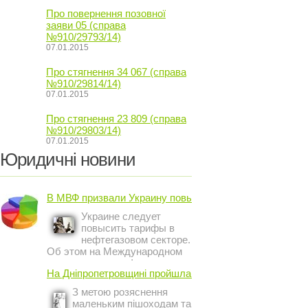
Про повернення позовної
заяви 05 (справа
№910/29793/14)
07.01.2015
Про стягнення 34 067 (справа
№910/29814/14)
07.01.2015
Про стягнення 23 809 (справа
№910/29803/14)
07.01.2015
Юридичні новини
В МВФ призвали Украину повысить ...
Украине следует
повысить тарифы в
нефтегазовом секторе.
Об этом на Международном
инвестиционном форуме в
На Дніпропетровщині пройшла акція ...
Киеве заявил постоянный
представитель МВФ на
З метою розяснення
Украине Жером Ваше.
маленьким пішоходам та