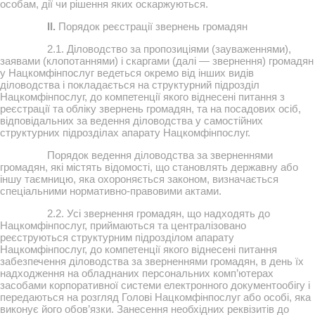
особам, дії чи рішення яких оскаржуються.
II.
Порядок реєстрації звернень громадян
2.1. Діловодство за пропозиціями (зауваженнями),
заявами (клопотаннями) і скаргами (далі — звернення) громадян
у Нацкомфінпослуг ведеться окремо від інших видів
діловодства і покладається на структурний підрозділ
Нацкомфінпослуг, до компетенції якого віднесені питання з
реєстрації та обліку звернень громадян, та на посадових осіб,
відповідальних за ведення діловодства у самостійних
структурних підрозділах апарату Нацкомфінпослуг.
Порядок ведення діловодства за зверненнями
громадян, які містять відомості, що становлять державну або
іншу таємницю, яка охороняється законом, визначається
спеціальними нормативно-правовими актами.
2.2. Усі звернення громадян, що надходять до
Нацкомфінпослуг, приймаються та централізовано
реєструються структурним підрозділом апарату
Нацкомфінпослуг, до компетенції якого віднесені питання
забезпечення діловодства за зверненнями громадян, в день їх
надходження на обладнаних персональних комп’ютерах
засобами корпоративної системи електронного документообігу і
передаються на розгляд Голові Нацкомфінпослуг або особі, яка
виконує його обов’язки. Занесення необхідних реквізитів до