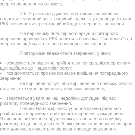
звернення аналогічного змісту.
2.6. У разі надходження повторних звернень їм
надається черговий реєстраційний індекс, а у відповідній графі
РКК зазначається реєстраційний індекс першого звернення.
На верхньому полі першого аркуша повторного
звернення праворуч і у РКК робиться позначка "
Повторно
" і до
звернення підбирається все попереднє листування.
Повторними вважаються звернення, у яких:
оскаржується рішення, прийняте за попереднім зверненням,
що надійшло до Нацкомфінпослуг;
повідомляється про несвоєчасне вирішення попереднього
звернення;
не вирішене по суті або вирішене не в повному обсязі
питання, яке було порушене у першому зверненні;
звертається увага на інші недоліки, допущені під час
розгляду попереднього звернення.
Голова Нацкомфінпослуг зобов’язаний ретельно
розібратися в причинах повторного звернення громадянина.
Якщо воно викликане порушенням установленого порядку
розгляду, то до посадових осіб, які припустили порушення прав
громадянина, вживаються відповідні заходи реагування.