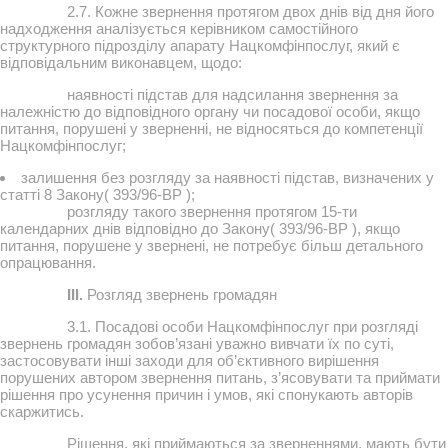
2.7. Кожне звернення протягом двох днів від дня його
надходження аналізується керівником самостійного
структурного підрозділу апарату Нацкомфінпослуг, який є
відповідальним виконавцем, щодо:
наявності підстав для надсилання звернення за
належністю до відповідного органу чи посадової особи, якщо
питання, порушені у зверненні, не відносяться до компетенції
Нацкомфінпослуг;
залишення без розгляду за наявності підстав, визначених у
статті 8 Закону( 393/96-ВР );
розгляду такого звернення протягом 15-ти
календарних днів відповідно до Закону( 393/96-ВР ), якщо
питання, порушене у звернені, не потребує більш детального
опрацювання.
III.
Розгляд звернень громадян
3.1. Посадові особи Нацкомфінпослуг при розгляді
звернень громадян зобов’язані уважно вивчати їх по суті,
застосовувати інші заходи для об’єктивного вирішення
порушених автором звернення питань, з’ясовувати та приймати
рішення про усунення причин і умов, які спонукають авторів
скаржитись.
Рішення, які приймаються за зверненнями, мають бути