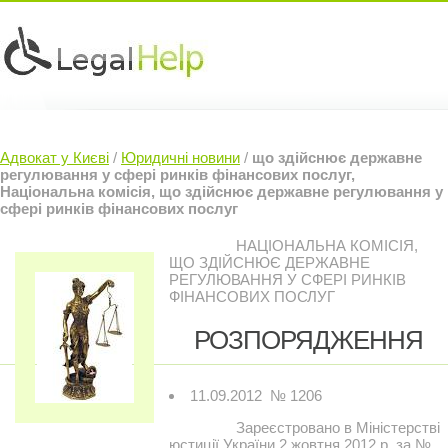
Юридичні послуги »
Інвесторам »
Адвокат у Києві
/
Юридичні новини
/
що здійснює державне
Судовий Адвокат »
Контакти »
регулювання у сфері ринків фінансових послуг,
Національна комісія, що здійснює державне регулювання у
сфері ринків фінансових послуг
НАЦІОНАЛЬНА КОМІСІЯ,
ЩО ЗДІЙСНЮЄ ДЕРЖАВНЕ
РЕГУЛЮВАННЯ У СФЕРІ РИНКІВ
ФІНАНСОВИХ ПОСЛУГ
РОЗПОРЯДЖЕННЯ
11.09.2012 № 1206
Зареєстровано в Міністерстві
юстиції України 2 жовтня 2012 р. за №