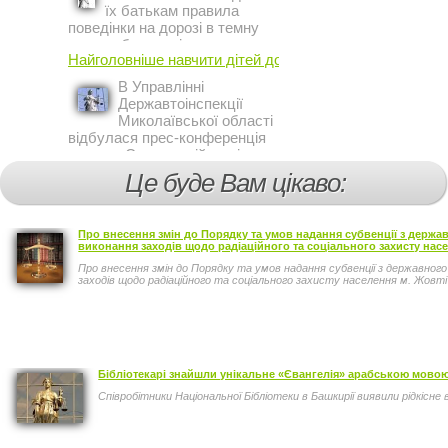
їх батькам правила
поведінки на дорозі в темну
пору доби, працівники сектору
Найголовніше навчити дітей дотримуватися ...
профілактичної роботи відділу
ДАІ з обслуговування міста
В Управлінні
Кривий Ріг провели ...
Державтоінспекції
Миколаївської області
відбулася прес-конференція
на тему Стан аварійності за
участю, з вини дітей і
Це буде Вам цікаво:
пішоходів.
Про внесення змін до Порядку та умов надання субвенції з держ
виконання заходів щодо радіаційного та соціального захисту насе
Про внесення змін до Порядку та умов надання субвенції з державно
заходів щодо радіаційного та соціального захисту населення м. Жовті
Бібліотекарі знайшли унікальне «Євангелія» арабською мово
Співробітники Національної Бібліотеки в Башкирії виявили рідкісн