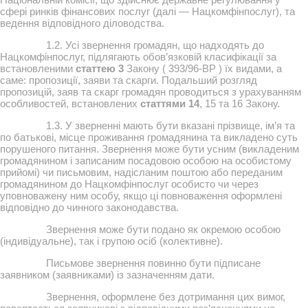
сфері ринків фінансових послуг (далі — Нацкомфінпослуг), та
ведення відповідного діловодства.
1.2. Усі звернення громадян, що надходять до
Нацкомфінпослуг, підлягають обов’язковій класифікації за
встановленими
статтею 3
Закону ( 393/96-ВР ) їх видами, а
саме: пропозиції, заяви та скарги. Подальший розгляд
пропозицій, заяв та скарг громадян проводиться з урахуванням
особливостей, встановлених
статтями 14
, 15 та 16 Закону.
1.3. У зверненні мають бути вказані прізвище, ім’я та
по батькові, місце проживання громадянина та викладено суть
порушеного питання. Звернення може бути усним (викладеним
громадянином і записаним посадовою особою на особистому
прийомі) чи письмовим, надісланим поштою або переданим
громадянином до Нацкомфінпослуг особисто чи через
уповноважену ним особу, якщо ці повноваження оформлені
відповідно до чинного законодавства.
Звернення може бути подано як окремою особою
(індивідуальне), так і групою осіб (колективне).
Письмове звернення повинно бути підписане
заявником (заявниками) із зазначенням дати.
Звернення, оформлене без дотримання цих вимог,