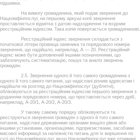
підшивки.
На вимогу громадянина, який подав звернення до
Нацкомфінпослуг, на першому аркуші копії звернення
проставляється відмітка з датою надходження та вхідним
реєстраційним індексом. Така копія повертається громадянинові.
Реєстраційний індекс звернення складається з
початкової літери прізвища заявника та порядкового номера
звернення, що надійшло, наприклад, А — 20. Реєстраційний
індекс може бути доповнений іншими позначеннями, що
забезпечують систематизацію, пошук та аналіз звернень
громадян.
2.5. Звернення одного й того самого громадянина з
одного й того самого питання, що надіслані різним адресатам і
надійшли на розгляд до Нацкомфінпослуг (дублетні),
обліковуються за реєстраційним індексом першого звернення з
доданням порядкового номера, що проставляється через дріб,
наприклад, А-20/1, А-20/2, А-20/3.
У такому самому порядку обліковуються та
реєструються звернення громадян з одного й того самого
питання, надіслані державними органами вищого рівня або
іншими установами, організаціями, підприємствами, засобами
масової інформації за належністю питань для їх вирішення по
суті до Нацкомфінпослуг, якщо Нацкомфінпослуг вже отримані