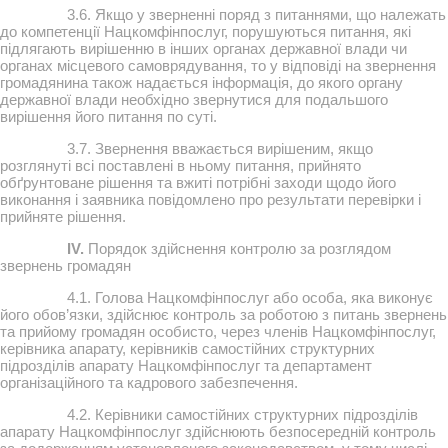
3.6. Якщо у зверненні поряд з питаннями, що належать
до компетенції Нацкомфінпослуг, порушуються питання, які
підлягають вирішенню в інших органах державної влади чи
органах місцевого самоврядування, то у відповіді на звернення
громадянина також надається інформація, до якого органу
державної влади необхідно звернутися для подальшого
вирішення його питання по суті.
3.7. Звернення вважається вирішеним, якщо
розглянуті всі поставлені в ньому питання, прийнято
обґрунтоване рішення та вжиті потрібні заходи щодо його
виконання і заявника повідомлено про результати перевірки і
прийняте рішення.
IV.
Порядок здійснення контролю за розглядом
звернень громадян
4.1. Голова Нацкомфінпослуг або особа, яка виконує
його обов’язки, здійснює контроль за роботою з питань звернень
та прийому громадян особисто, через членів Нацкомфінпослуг,
керівника апарату, керівників самостійних структурних
підрозділів апарату Нацкомфінпослуг та департамент
організаційного та кадрового забезпечення.
4.2. Керівники самостійних структурних підрозділів
апарату Нацкомфінпослуг здійснюють безпосередній контроль