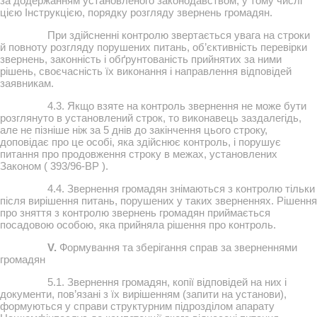
за додержанням установленого законодавством, у тому числі
цією Інструкцією, порядку розгляду звернень громадян.
При здійсненні контролю звертається увага на строки
й повноту розгляду порушених питань, об’єктивність перевірки
звернень, законність і обґрунтованість прийнятих за ними
рішень, своєчасність їх виконання і направлення відповідей
заявникам.
4.3. Якщо взяте на контроль звернення не може бути
розглянуто в установлений строк, то виконавець заздалегідь,
але не пізніше ніж за 5 днів до закінчення цього строку,
доповідає про це особі, яка здійснює контроль, і порушує
питання про продовження строку в межах, установлених
Законом ( 393/96-ВР ).
4.4. Звернення громадян знімаються з контролю тільки
після вирішення питань, порушених у таких зверненнях. Рішення
про зняття з контролю звернень громадян приймається
посадовою особою, яка прийняла рішення про контроль.
V.
Формування та зберігання справ за зверненнями
громадян
5.1. Звернення громадян, копії відповідей на них і
документи, пов’язані з їх вирішенням (запити на установи),
формуються у справи структурним підрозділом апарату