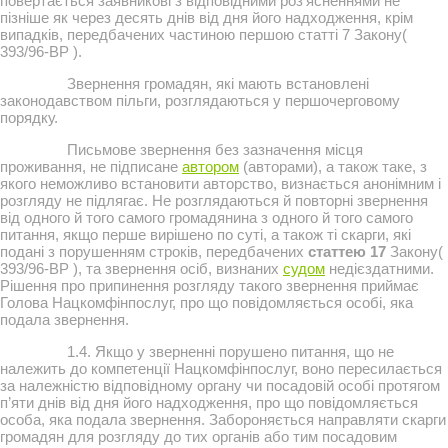
повертається заявникові з відповідними роз’ясненнями не
пізніше як через десять днів від дня його надходження, крім
випадків, передбачених частиною першою статті 7 Закону(
393/96-ВР ).
Звернення громадян, які мають встановлені
законодавством пільги, розглядаються у першочерговому
порядку.
Письмове звернення без зазначення місця
проживання, не підписане
автором
(авторами), а також таке, з
якого неможливо встановити авторство, визнається анонімним і
розгляду не підлягає. Не розглядаються й повторні звернення
від одного й того самого громадянина з одного й того самого
питання, якщо перше вирішено по суті, а також ті скарги, які
подані з порушенням строків, передбачених
статтею 17
Закону(
393/96-ВР ), та звернення осіб, визнаних
судом
недієздатними.
Рішення про припинення розгляду такого звернення приймає
Голова Нацкомфінпослуг, про що повідомляється особі, яка
подала звернення.
1.4. Якщо у зверненні порушено питання, що не
належить до компетенції Нацкомфінпослуг, воно пересилається
за належністю відповідному органу чи посадовій особі протягом
п’яти днів від дня його надходження, про що повідомляється
особа, яка подала звернення. Забороняється направляти скарги
громадян для розгляду до тих органів або тим посадовим