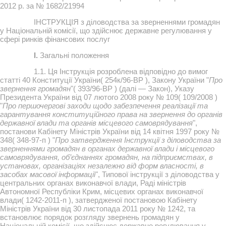
2012 р. за № 1682/21994
ІНСТРУКЦІЯ з діловодства за зверненнями громадян
у Національній комісії, що здійснює державне регулювання у
сфері ринків фінансових послуг
I.
Загальні положення
1.1. Ця Інструкція розроблена відповідно до вимог
статті 40 Конституції України( 254к/96-ВР ), Закону України "
Про
звернення громадян
"( 393/96-ВР ) (далі — Закон), Указу
Президента України від 07 лютого 2008 року № 109( 109/2008 )
"
Про першочергові заходи щодо забезпечення реалізації та
гарантування конституційного права на звернення до органів
державної влади та органів місцевого самоврядування
",
постанови Кабінету Міністрів України від 14 квітня 1997 року №
348( 348-97-п ) "
Про затвердження Інструкції з діловодства за
зверненнями громадян в органах державної влади і місцевого
самоврядування, об’єднаннях громадян, на підприємствах, в
установах, організаціях незалежно від форм власності, в
засобах масової інформації
", Типової інструкції з діловодства у
центральних органах виконавчої влади, Раді міністрів
Автономної Республіки Крим, місцевих органах виконавчої
влади( 1242-2011-п ), затвердженої постановою Кабінету
Міністрів України від 30 листопада 2011 року № 1242, та
встановлює порядок розгляду звернень громадян у
Національній комісії, що здійснює державне регулювання у