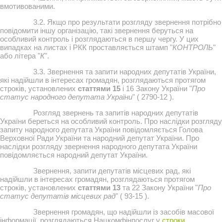
вмотивованими.
3.2. Якщо про результати розгляду звернення потрібно
повідомити іншу організацію, такі звернення беруться на
особливий контроль і розглядаються в першу чергу. У цих
випадках на листах і РКК проставляється штамп "
КОНТРОЛЬ
"
або літера "
К
".
3.3. Звернення та запити народних депутатів України,
які надійшли в інтересах громадян, розглядаються протягом
строків, установлених
статтями 15
і 16 Закону України "
Про
статус народного депутата України
" ( 2790-12 ).
Розгляд звернень та запитів народних депутатів
України береться на особливий контроль. Про наслідки розгляду
запиту народного депутата України повідомляється Голова
Верховної Ради України та народний депутат України. Про
наслідки розгляду звернення народного депутата України
повідомляється народний депутат України.
Звернення, запити депутатів місцевих рад, які
надійшли в інтересах громадян, розглядаються протягом
строків, установлених
статтями 13
та 22 Закону України "
Про
статус депутатів місцевих рад
" ( 93-15 ).
Звернення громадян, що надійшли із засобів масової
інформації, розглядаються Нацкомфінпослуг у
строки
,