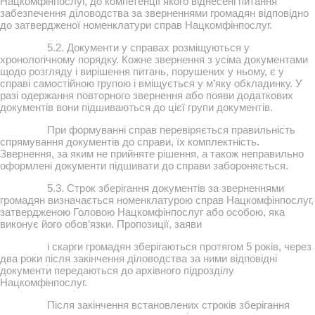
Нацкомфінпослуг, до компетенції якого віднесені питання
забезпечення діловодства за зверненнями громадян відповідно
до затвердженої номенклатури справ Нацкомфінпослуг.
5.2. Документи у справах розміщуються у
хронологічному порядку. Кожне звернення з усіма документами
щодо розгляду і вирішення питань, порушених у ньому, є у
справі самостійною групою і вміщується у м’яку обкладинку. У
разі одержання повторного звернення або появи додаткових
документів вони підшиваються до цієї групи документів.
При формуванні справ перевіряється правильність
спрямування документів до справи, їх комплектність.
Звернення, за яким не прийняте рішення, а також неправильно
оформлені документи підшивати до справи забороняється.
5.3. Строк зберігання документів за зверненнями
громадян визначається номенклатурою справ Нацкомфінпослуг,
затвердженою Головою Нацкомфінпослуг або особою, яка
виконує його обов’язки. Пропозиції, заяви
і скарги громадян зберігаються протягом 5 років, через
два роки після закінчення діловодства за ними відповідні
документи передаються до архівного підрозділу
Нацкомфінпослуг.
Після закінчення встановлених строків зберігання