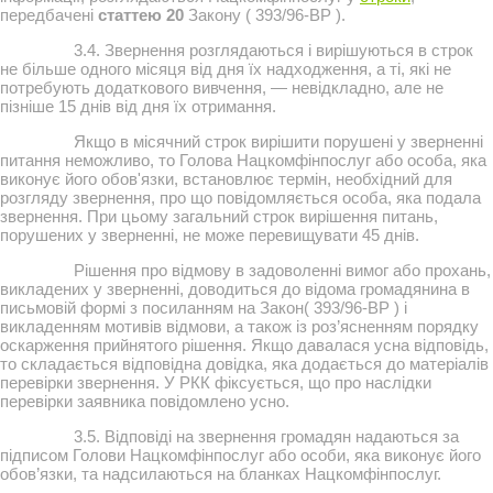
передбачені
статтею 20
Закону ( 393/96-ВР ).
3.4. Звернення розглядаються і вирішуються в строк
не більше одного місяця від дня їх надходження, а ті, які не
потребують додаткового вивчення, — невідкладно, але не
пізніше 15 днів від дня їх отримання.
Якщо в місячний строк вирішити порушені у зверненні
питання неможливо, то Голова Нацкомфінпослуг або особа, яка
виконує його обов'язки, встановлює термін, необхідний для
розгляду звернення, про що повідомляється особа, яка подала
звернення. При цьому загальний строк вирішення питань,
порушених у зверненні, не може перевищувати 45 днів.
Рішення про відмову в задоволенні вимог або прохань,
викладених у зверненні, доводиться до відома громадянина в
письмовій формі з посиланням на Закон( 393/96-ВР ) і
викладенням мотивів відмови, а також із роз’ясненням порядку
оскарження прийнятого рішення. Якщо давалася усна відповідь,
то складається відповідна довідка, яка додається до матеріалів
перевірки звернення. У РКК фіксується, що про наслідки
перевірки заявника повідомлено усно.
3.5. Відповіді на звернення громадян надаються за
підписом Голови Нацкомфінпослуг або особи, яка виконує його
обов’язки, та надсилаються на бланках Нацкомфінпослуг.