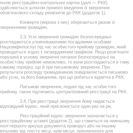
полів реєстраційно-контрольної картки (далі — РКК)
здійснюється шляхом прямого введення із звернення
обов’язкового складу реквізитів до РКК (додаток 1).
Конверти (вирізки з них) зберігаються разом зі
зверненнями громадян.
2.3. Усні звернення громадян безпосередньо
розглядаються уповноваженими посадовими особами
Нацкомфінпослуг під час особистого прийому громадян, який
проводиться згідно з затвердженим графіком. Якщо розв’язати
порушені в усному зверненні питання безпосередньо на
особистому прийомі неможливо, то вони розглядаються в тому
самому порядку, що й при письмовому зверненні. Про
результати розгляду громадянинові повідомляється письмово
або усно, за його бажанням, про що робиться відмітка в РКК.
Письмові звернення, подані під час особистого
прийому, також підлягають централізованій реєстрації на РКК.
2.4. При реєстрації звернення йому надається
відповідний індекс, який присвоюється один раз на рік.
Реєстраційний індекс звернення зазначається у
реєстраційному штампі (додаток 2), що ставиться на нижньому
полі першого аркуша документа праворуч або на іншому
вільному від тексту місці, крім місця, призначеного для