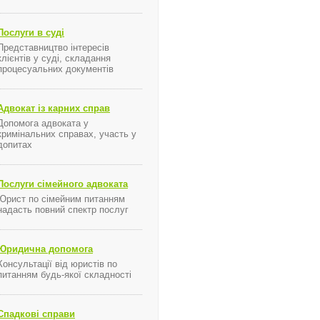
Послуги в суді
Представництво інтересів
клієнтів у суді, складання
процесуальних документів
Адвокат із карних справ
Допомога адвоката у
кримінальних справах, участь у
допитах
Послуги сімейного адвоката
Юрист по сімейним питанням
надасть повний спектр послуг
я ...
Юридична допомога
Консультації від юристів по
питанням будь-якої складності
Спадкові справи