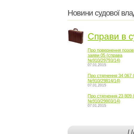
Новини судової вла
Справи в с
Про повернення позов
заяви 05 (справа
№910/29793/14)
07.01.2015
Про стягнення 34 067 
№910/29814/14)
07.01.2015
Про стягнення 23 809 
№910/29803/14)
07.01.2015
Ц