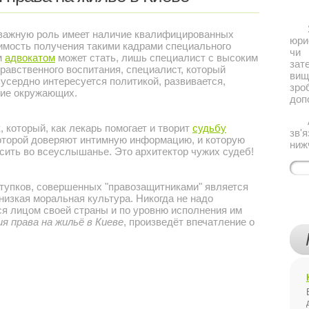
Якщ
ажную роль имеет наличие квалифицированных
юри
имость получения такими кадрами специального
чи 
м
адвокатом
может стать, лишь специалист с высоким
за
нравственного воспитания, специалист, который
ви
 усердно интересуется политикой, развивается,
зро
ние окружающих.
доп
Або
который, как лекарь помогает и творит
судьбу
зв'
которой доверяют интимную информацию, и которую
ниж
сить во всеуслышанье. Это архитектор чужих судеб!
пков, совершенных "правозащитниками" является
 низкая моральная культура. Никогда не надо
ся лицом своей страны и по уровню исполнения им
я права на жильё в Киеве
, произведёт впечатление о