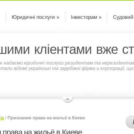
Юридичні послуги »
Інвесторам »
Судовий
шими кліентами вже ст
к надаємо юридичні послуги резидентам та нерезидентам У
али відомі українські та зарубіжні фірми и корпорації, щ
ів
/
Признания права на жильё в Киеве
 права на жильё в Киеве