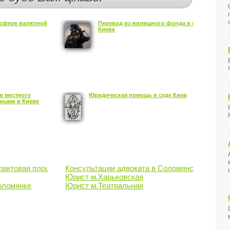
сфере валютной
Перевод из жилищного фонда в нежилой в
Киеве
в местного
Юридическая помощь в суде Киев
ными в Киеве
трактовая площадь
Консультации адвоката в Соломянском район
Юрист м.Харьковская
оломянке
Юрист м.Театральная