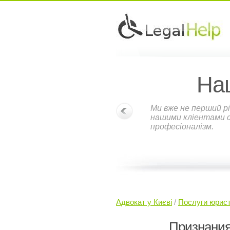
На
Ми вже не перший рі
нашими кліентами ст
професіоналізм.
Адвокат у Києві
/
Послуги юрист
Признания