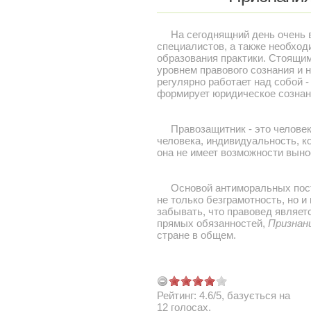
На сегоднящний день очень в
специалистов, а также необход
образования практики. Стоящи
уровнем правового сознания и 
регулярно работает над собой -
формирует юридическое созна
Правозащитник - это человек, 
человека, индивидуальность, 
она не имеет возможности выно
Основой антиморальных посту
не только безграмотность, но и
забывать, что правовед являет
прямых обязанностей,
Признани
стране в общем.
Рейтинг:
4.6
/
5
, базується на
12
голосах.