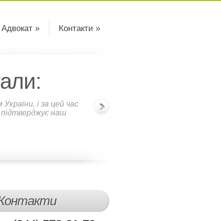
 Адвокат »
Контакти »
али:
країни, і за цей час
о підтверджує наш
Контакти