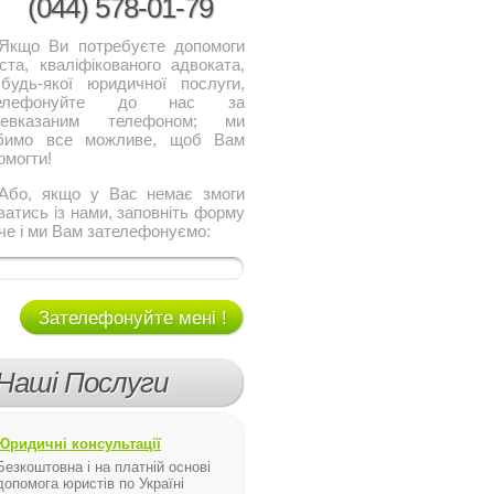
(044)
578-01-79
о Ви потребуєте допомоги
ста, кваліфікованого адвоката,
будь-якої юридичної послуги,
телефонуйте до нас за
щевказаним телефоном; ми
бимо все можливе, щоб Вам
омогти!
, якщо у Вас немає змоги
язатись із нами, заповніть форму
че і ми Вам зателефонуємо:
Зателефонуйте мені !
Наші Послуги
Юридичні консультації
Безкоштовна і на платній основі
допомога юристів по Україні