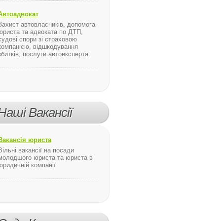
Автоадвокат
Захист автовласників, допомога
юриста та адвоката по ДТП,
судові спори зі страховою
компанією, відшкодування
збитків, послуги автоексперта
Наші Вакансії
Вакансія юриста
Вільні вакансії на посади
молодшого юриста та юриста в
юридичній компанії