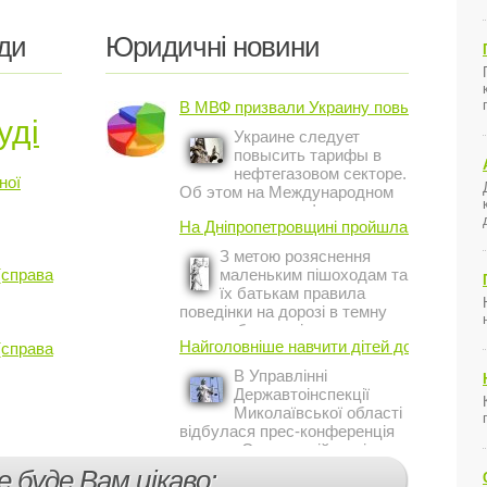
ди
Юридичні новини
В МВФ призвали Украину повысить ...
уді
Украине следует
повысить тарифы в
нефтегазовом секторе.
ної
Об этом на Международном
инвестиционном форуме в
На Дніпропетровщині пройшла акція ...
Киеве заявил постоянный
представитель МВФ на
З метою розяснення
Украине Жером Ваше.
(справа
маленьким пішоходам та
їх батькам правила
поведінки на дорозі в темну
пору доби, працівники сектору
Найголовніше навчити дітей дотримуватис
(справа
профілактичної роботи відділу
ДАІ з обслуговування міста
В Управлінні
Кривий Ріг провели ...
Державтоінспекції
Миколаївської області
відбулася прес-конференція
на тему Стан аварійності за
участю, з вини дітей і
е буде Вам цікаво:
пішоходів.