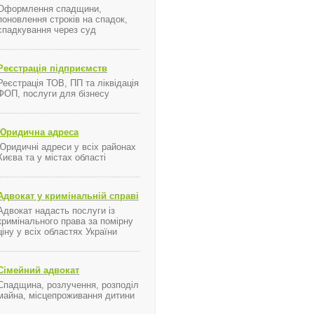
Оформлення спадщини,
поновлення строків на спадок,
спадкування через суд
Реєстрація підприємств
Реєстрація ТОВ, ПП та ліквідація
ФОП, послуги для бізнесу
Юридична адреса
Юридичні адреси у всіх районах
Києва та у містах області
Адвокат у кримінальній справі
Адвокат надасть послуги із
кримінального права за помірну
е
ціну у всіх областях України
Сімейний адвокат
Спадщина, розлучення, розподіл
майна, місцепроживання дитини