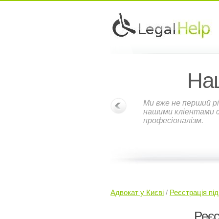
На
Ми вже не перший рі
нашими кліентами ст
професіоналізм.
Адвокат у Києві
/
Реєстрація пі
Реєс