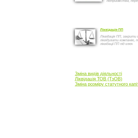
підприємства, пере
Ліквідація ПП
Ліквідація ПП, закрити 
ліквідувати компанію, п
ліквідації ПП під ключ
Зміна видів діяльності
Ліквідація ТОВ (ТзОВ)
Зміна розміру статутного кап