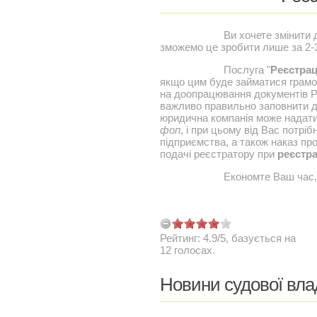
Ви хочете змінити
зможемо це зробити лише за 2-3 
Послуга "
Реєстрац
якщо цим буде займатися грам
на доопрацювання документів Р
важливо правильно заповнити д
юридична компанія може надат
фоп
, і при цьому від Вас потрі
підприємства, а також наказ пр
подачі реєстратору при
реєстра
Економте Ваш час,
Рейтинг:
4.9
/
5
, базується на
12
голосах.
Новини судової вла