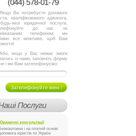
(044)
578-01-79
о Ви потребуєте допомоги
ста, кваліфікованого адвоката,
будь-якої юридичної послуги,
телефонуйте до нас за
щевказаним телефоном; ми
бимо все можливе, щоб Вам
омогти!
, якщо у Вас немає змоги
язатись із нами, заповніть форму
че і ми Вам зателефонуємо:
Зателефонуйте мені !
Наші Послуги
Юридичні консультації
Безкоштовна і на платній основі
допомога юристів по Україні