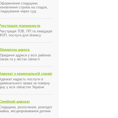
Оформлення спадщини,
поновлення строків на спадок,
спадкування через суд
Реєстрація підприємств
Реєстрація ТОВ, ПП та ліквідація
ФОП, послуги для бізнесу
Юридична адреса
Юридичні адреси у всіх районах
Києва та у містах області
Адвокат у кримінальній справі
Адвокат надасть послуги із
кримінального права за помірну
ціну у всіх областях України
Сімейний адвокат
Спадщина, розлучення, розподіл
майна, місцепроживання дитини