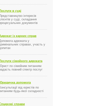
Послуги в суді
Представництво інтересів
клієнтів у суді, складання
процесуальних документів
Адвокат із карних справ
Допомога адвоката у
кримінальних справах, участь у
допитах
я ...
Послуги сімейного адвоката
Юрист по сімейним питанням
надасть повний спектр послуг
Юридична допомога
Консультації від юристів по
питанням будь-якої складності
Спадкові справи