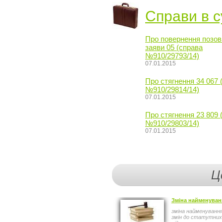
Справи в с
Про повернення позов
заяви 05 (справа
№910/29793/14)
07.01.2015
Про стягнення 34 067 
№910/29814/14)
07.01.2015
Про стягнення 23 809 
№910/29803/14)
07.01.2015
Ц
Зміна найменуван
зміна найменування
змін до статутних