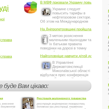
В МВФ призвали Украину повысить ...
уді
Украине следует
повысить тарифы в
нефтегазовом секторе.
ної
Об этом на Международном
инвестиционном форуме в
На Дніпропетровщині пройшла акція ...
Киеве заявил постоянный
представитель МВФ на
З метою розяснення
Украине Жером Ваше.
(справа
маленьким пішоходам та
їх батькам правила
поведінки на дорозі в темну
пору доби, працівники сектору
Найголовніше навчити дітей дотримуватис
(справа
профілактичної роботи відділу
ДАІ з обслуговування міста
В Управлінні
Кривий Ріг провели ...
Державтоінспекції
Миколаївської області
відбулася прес-конференція
на тему Стан аварійності за
участю, з вини дітей і
е буде Вам цікаво:
пішоходів.
ня
Реєстрація акціонерного товариства
, внесення
реєстрація акціонерного товариства,
 документів
допомога при реєстрації, термінова