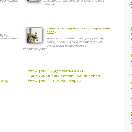
реєстрація.
реєстрація, реєстрація в Києві і по всій
Україні.
Зміна інших відомостей про юридичну
особу
фірму,
овний сервіс
зміна інших відомостей про юридичну
особу, внесення змін до статутних
документів підприємства,
перереєстрація.
Реєстрація друкованого змі
Примусове виключення засновника
італу
Реєстрація торгової марки