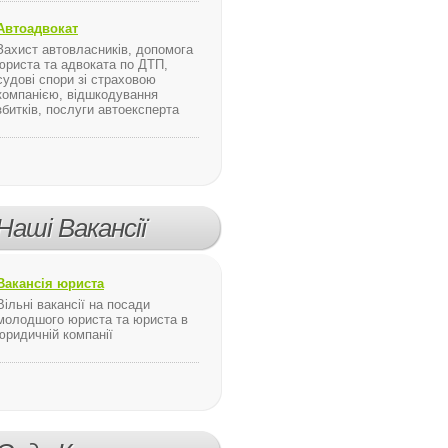
Автоадвокат
Захист автовласників, допомога
юриста та адвоката по ДТП,
судові спори зі страховою
компанією, відшкодування
збитків, послуги автоексперта
Наші Вакансії
Вакансія юриста
Вільні вакансії на посади
молодшого юриста та юриста в
юридичній компанії