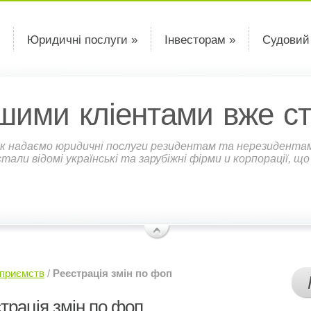
Юридичні послуги »
Інвесторам »
Судовий
шими кліентами вже ст
к надаємо юридичні послуги резидентам та нерезидентам У
али відомі українські та зарубіжні фірми и корпорації, щ
дприємств
/
Реєстрація змін по фоп
трація змін по фоп