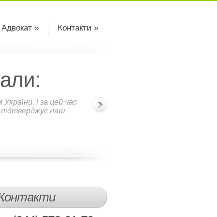
 Адвокат »
Контакти »
али:
країни, і за цей час
о підтверджує наш
Контакти