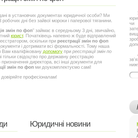
Якщ
 дані в установчих документах юридичної особи? Ми
юри
робочих дні без зайвої мороки і паперової тяганини.
чи 
за
ія змін по фоп
" займає в середньому 3 дні, звичайно,
ви
отний
юрист
. Початківець напевно ж буде відправлений
зро
еєстратором, оскільки при
реєстрації змін по фоп
доп
окументи і дотримати всі формальності. Тому наша
и Вам кваліфіковану
допомогу
при
реєстрації змін по
Або
бні тільки свідоцтво про державну реєстрацію
зв'
о призначення директора, всі інші документи для
ниж
ції змін по фоп
ми доукомплектуємо самі!
 довіряйте професіоналам!
ди
Юридичні новини