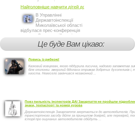
пору доби, працівники сектору
Найголовніше навчити дітей дотримуватися ...
профілактичної роботи відділу
ДАІ з обслуговування міста
В Управлінні
Кривий Ріг провели ...
Державтоінспекції
Миколаївської області
відбулася прес-конференція
на тему Стан аварійності за
участю, з вини дітей і
Це буде Вам цікаво:
пішоходів.
Ловись із рибкою!
Казковий вовцюган, якого піддурила лисичка, надовго запамятав з
біля ополонки: змерзлий бідолаха отримав добрячих духопеликів і, 
хвоста. Невесело закінчився незаконний ...
Повз пильність інспекторів ДАІ Закарпаття не пройшли підробле
знаки, техпаспорт та номер кузова
Державтоінспекція Закарпаття звертається до автолюбителів. При 
транспортного засобу дійте за принципом довіряй, але перевіряй, тод
історії про ошуканих автолюбителів обійдуть ...