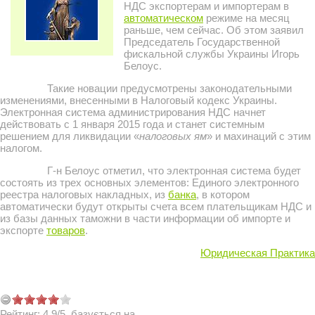
НДС экспортерам и импортерам в
автоматическом
режиме на месяц
раньше, чем сейчас. Об этом заявил
Председатель Государственной
фискальной службы Украины Игорь
Белоус.
Такие новации предусмотрены законодательными
изменениями, внесенными в Налоговый кодекс Украины.
Электронная система администрирования НДС начнет
действовать с 1 января 2015 года и станет системным
решением для ликвидации «
налоговых ям
» и махинаций с этим
налогом.
Г-н Белоус отметил, что электронная система будет
состоять из трех основных элементов: Единого электронного
реестра налоговых накладных, из
банка
, в котором
автоматически будут открыты счета всем плательщикам НДС и
из базы данных таможни в части информации об импорте и
экспорте
товаров
.
Юридическая Практика
Рейтинг:
4.9
/
5
, базується на