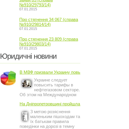
№910/29793/14)
07.01.2015
Про стягнення 34 067 (справа
№910/29814/14)
07.01.2015
Про стягнення 23 809 (справа
№910/29803/14)
07.01.2015
Юридичні новини
В МВФ призвали Украину повысить ...
Украине следует
повысить тарифы в
нефтегазовом секторе.
Об этом на Международном
инвестиционном форуме в
На Дніпропетровщині пройшла акція ...
Киеве заявил постоянный
представитель МВФ на
З метою розяснення
Украине Жером Ваше.
маленьким пішоходам та
їх батькам правила
поведінки на дорозі в темну