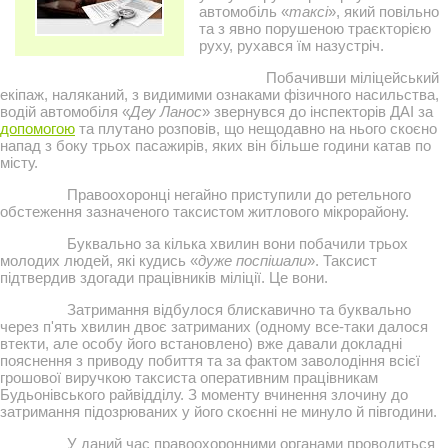
автомобіль «
таксі
», який повільно
та з явно порушеною траєкторією
руху, рухався їм назустріч.
Побачивши міліцейський
екіпаж, наляканий, з видимими ознаками фізичного насильства,
водій автомобіля «
Деу Ланос
» звернувся до інспекторів ДАІ за
допомогою
та плутано розповів, що нещодавно на нього скоєно
напад з боку трьох пасажирів, яких він більше години катав по
місту.
Правоохоронці негайно приступили до ретельного
обстеження зазначеного таксистом житлового мікрорайону.
Буквально за кілька хвилин вони побачили трьох
молодих людей, які кудись «
дуже поспішали
». Таксист
підтвердив здогади працівників міліції. Це вони.
Затримання відбулося блискавично та буквально
через п'ять хвилин двоє затриманих (одному все-таки далося
втекти, але особу його встановлено) вже давали докладні
пояснення з приводу побиття та за фактом заволодіння всієї
грошової виручкою таксиста оперативним працівникам
Будьонівського райвідділу. З моменту вчинення злочину до
затримання підозрюваних у його скоєнні не минуло й півгодини.
У даний час правоохоронними органами проводиться