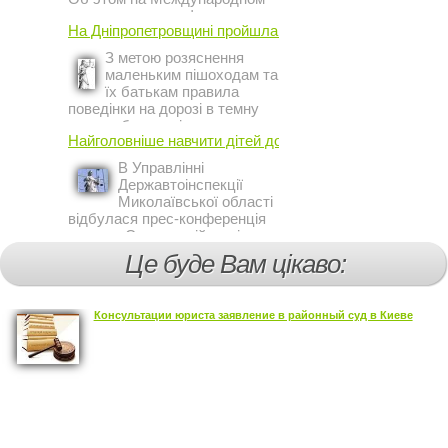
инвестиционном форуме в
На Дніпропетровщині пройшла акція ...
Киеве заявил постоянный
представитель МВФ на
З метою розяснення
Украине Жером Ваше.
маленьким пішоходам та
їх батькам правила
поведінки на дорозі в темну
пору доби, працівники сектору
Найголовніше навчити дітей дотримуватися ...
профілактичної роботи відділу
ДАІ з обслуговування міста
В Управлінні
Кривий Ріг провели ...
Державтоінспекції
Миколаївської області
відбулася прес-конференція
на тему Стан аварійності за
участю, з вини дітей і
Це буде Вам цікаво:
пішоходів.
Консультации юриста заявление в районный суд в Киеве