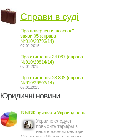
Справи в суді
Про повернення позовної
заяви 05 (справа
№910/29793/14)
07.01.2015
Про стягнення 34 067 (справа
№910/29814/14)
07.01.2015
Про стягнення 23 809 (справа
№910/29803/14)
07.01.2015
Юридичні новини
В МВФ призвали Украину повысить ...
Украине следует
повысить тарифы в
нефтегазовом секторе.
Об этом на Международном