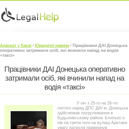
Юридичні послуги »
Інвесторам »
Адвокат у Києві
/
Юридичні новини
/
Працівники ДАІ Донецька
Судовий Адвокат »
Контакти »
оперативно затримали осіб, які вчинили напад на водія
«таксі»
Працівники ДАІ Донецька оперативно
затримали осіб, які вчинили напад на
водія «таксі»
У ніч з 25-го на 26-те
лютого наряд ДПС ДАІ м. Донецька
здійснював патрулювання в
Будьонівському районі. Близько о
пів на третю ночі на вулиці Арктики
увагу патруля привернув