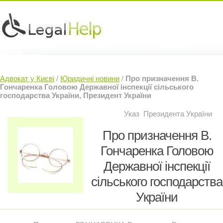
Юридичні послуги »
Інвесторам »
Адвокат у Києві
/
Юридичні новини
/
Про призначення В.
Судовий Адвокат »
Контакти »
Гончаренка Головою Державної інспекції сільського
господарства України, Президент України
Указ Президента України
Про призначення В.
Гончаренка Головою
Державної інспекції
сільського господарства
України