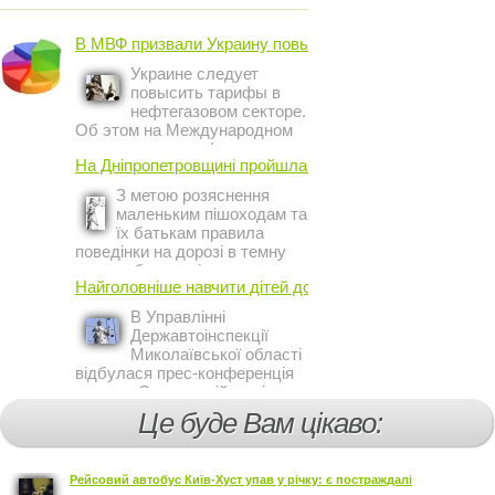
В МВФ призвали Украину повысить ...
Украине следует
повысить тарифы в
нефтегазовом секторе.
Об этом на Международном
инвестиционном форуме в
На Дніпропетровщині пройшла акція ...
Киеве заявил постоянный
представитель МВФ на
З метою розяснення
Украине Жером Ваше.
маленьким пішоходам та
їх батькам правила
поведінки на дорозі в темну
пору доби, працівники сектору
Найголовніше навчити дітей дотримуватися ...
профілактичної роботи відділу
ДАІ з обслуговування міста
В Управлінні
Кривий Ріг провели ...
Державтоінспекції
Миколаївської області
відбулася прес-конференція
на тему Стан аварійності за
участю, з вини дітей і
Це буде Вам цікаво:
пішоходів.
Рейсовий автобус Київ-Хуст упав у річку: є постраждалі