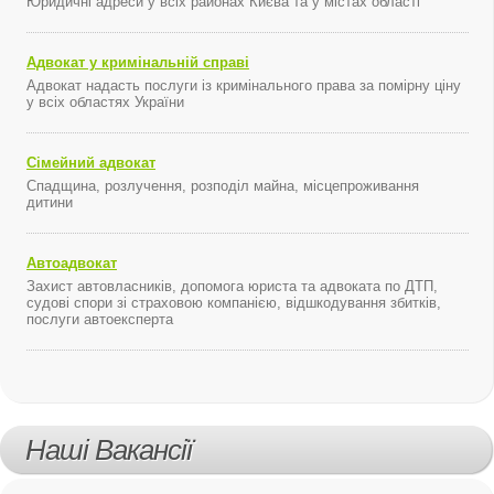
Юридичні адреси у всіх районах Києва та у містах області
Адвокат у кримінальній справі
Адвокат надасть послуги із кримінального права за помірну ціну
у всіх областях України
Сімейний адвокат
Спадщина, розлучення, розподіл майна, місцепроживання
дитини
Автоадвокат
Захист автовласників, допомога юриста та адвоката по ДТП,
судові спори зі страховою компанією, відшкодування збитків,
послуги автоексперта
Наші Вакансії