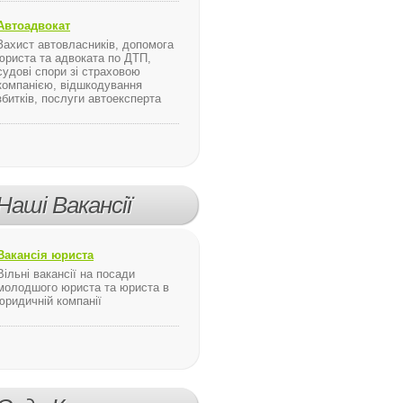
Автоадвокат
Захист автовласників, допомога
юриста та адвоката по ДТП,
 питань охорони праці в закладах, установах, організаціях, підп
судові спори зі страховою
компанією, відшкодування
одошвы обуви
збитків, послуги автоексперта
Наші Вакансії
Вакансія юриста
Вільні вакансії на посади
молодшого юриста та юриста в
юридичній компанії