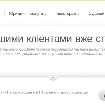
Юридичні послуги »
Інвесторам »
Судовий
шими кліентами вже ст
к надаємо юридичні послуги резидентам та нерезидентам У
али відомі українські та зарубіжні фірми и корпорації, щ
ини
/
На Харківщині в ДТП загинуло троє людей, ще