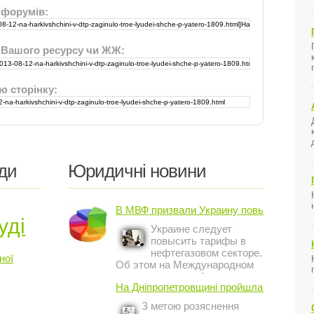
 форумів:
 Вашого ресурсу чи ЖЖ:
ю сторінку:
ди
Юридичні новини
В МВФ призвали Украину повысить ...
уді
Украине следует
повысить тарифы в
нефтегазовом секторе.
ної
Об этом на Международном
инвестиционном форуме в
На Дніпропетровщині пройшла акція ...
Киеве заявил постоянный
представитель МВФ на
З метою розяснення
Украине Жером Ваше.