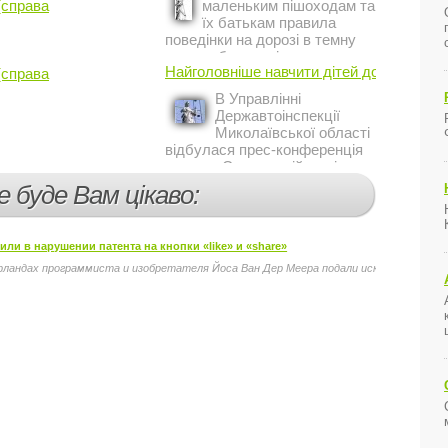
(справа
маленьким пішоходам та
їх батькам правила
поведінки на дорозі в темну
пору доби, працівники сектору
Найголовніше навчити дітей дотримуватис
(справа
профілактичної роботи відділу
ДАІ з обслуговування міста
В Управлінні
Кривий Ріг провели ...
Державтоінспекції
Миколаївської області
відбулася прес-конференція
на тему Стан аварійності за
участю, з вини дітей і
е буде Вам цікаво:
пішоходів.
и в нарушении патента на кнопки «like» и «share»
ландах программиста и изобретателя Йоса Ван Дер Меера подали иск к компании Face