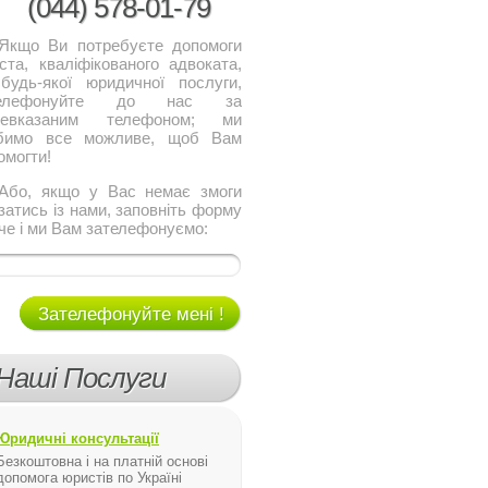
(044)
578-01-79
о Ви потребуєте допомоги
ста, кваліфікованого адвоката,
будь-якої юридичної послуги,
телефонуйте до нас за
щевказаним телефоном; ми
бимо все можливе, щоб Вам
омогти!
, якщо у Вас немає змоги
язатись із нами, заповніть форму
че і ми Вам зателефонуємо:
Зателефонуйте мені !
Наші Послуги
Юридичні консультації
Безкоштовна і на платній основі
допомога юристів по Україні