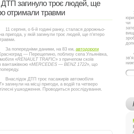
 ДТП загинуло троє людей, ще
ро отримали травми
Якщ
юри
чи 
за
11 серпня, о 6-й годині ранку, сталася дорожньо-
ви
а пригода, у якій загинули троє людей, ще п’ятеро
зро
травми.
доп
За попередніми даними, на 83 км,
автодороги
Або
Красноград — Перещепино, поблизу села Ульянівка,
зв'
омобіля «
RENAULT TRAFIC
» з причепом скоїв
ниж
з вантажівкою «
MERCEDES — BENZ 1722
», що
попереду.
Внаслідок ДТП троє пасажирів автомобіля
T
» загинули на місці пригоди, а водій та четверо
 тілесні ушкодження. Проводиться розслідування.