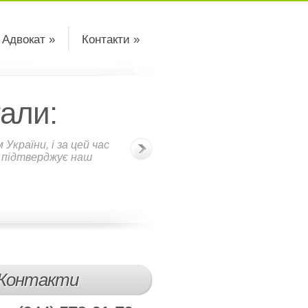
 Адвокат »
Контакти »
али:
країни, і за цей час
о підтверджує наш
Контакти