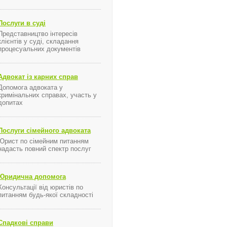
Послуги в суді
Представництво інтересів
клієнтів у суді, складання
процесуальних документів
Адвокат із карних справ
Допомога адвоката у
кримінальних справах, участь у
допитах
Послуги сімейного адвоката
Юрист по сімейним питанням
надасть повний спектр послуг
Юридична допомога
Консультації від юристів по
питанням будь-якої складності
Спадкові справи