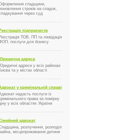
Оформлення спадщини,
поновлення строків на спадок,
спадкування через суд
я ...
Реєстрація підприємств
Реєстрація ТОВ, ПП та ліквідація
ФОП, послуги для бізнесу
Юридична адреса
Юридичні адреси у всіх районах
Києва та у містах області
book из-за кнопок «like» и «share», сообщает Agence France-Presse.
Адвокат у кримінальній справі
Адвокат надасть послуги із
кримінального права за помірну
ціну у всіх областях України
Сімейний адвокат
Спадщина, розлучення, розподіл
майна, місцепроживання дитини