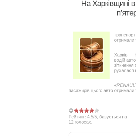
На Харківщині в
п’яте
транспортн
отримали 
Харків — 
водій авт
зіткнення 
рухалася 
«
RENAUL
пасажирів цього авто отримали
Рейтинг:
4.5
/
5
, базується на
12
голосах.