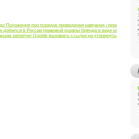
до Положення про порядок проведення навчання і перевірки знань з
н добился в России правовой охраны бренда в виде красной п
нции запретил Google выдавать ссылки на «торренты»