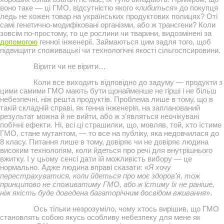
воно таке — ці ГМО, відсутністю якого «
либиться
» до покупця
ледь не кожен товар на українських продуктових полицях? Оті
самі генетично-модифіковані організми, або ж трансгени? Коли
зовсім по-простому, то це рослини чи тварини, видозмінені за
допомогою
генної інженерії. Займаються цим задля того, щоб
підвищити споживацькі чи технологічні якості сільгоспсировини.
Вірити чи не вірити…
Коли все виходить відповідно до задуму — продукти з
цими самими ГМО мають бути щонайменше не гірші і не більш
небезпечні, ніж решта продуктів. Проблема лише в тому, що в
такій складній справі, як генна інженерія, на запланований
результат можна й не вийти, або ж з’являться неочікувані
побічні ефекти. Ні, всі ці страшилки, що, мовляв, той, хто їстиме
ГМО, стане мутантом, — то все на публіку, яка недовчилася до
8 класу. Питання лише в тому, довіряє чи не довіряє людина
високим технологіям, коли йдеться про речі для внутрішнього
вжитку. І у цьому сенсі дати їй можливість вибору — це
нормально. Адже людина вправі сказати: «
Я хочу
перестрахуватися, коли йдеться про моє здоров’я, тож
принципово не споживатиму ГМО, або ж їстиму їх не раніше,
ніж якість буде доведена багаторічним досвідом вживання
».
Ось тільки незрозуміло, чому хтось вирішив, що ГМО
становлять собою якусь особливу небезпеку для мене як