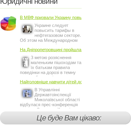
Юридичні новини
В МВФ призвали Украину повысить ...
Украине следует
повысить тарифы в
нефтегазовом секторе.
Об этом на Международном
инвестиционном форуме в
На Дніпропетровщині пройшла акція ...
Киеве заявил постоянный
представитель МВФ на
З метою розяснення
Украине Жером Ваше.
маленьким пішоходам та
їх батькам правила
поведінки на дорозі в темну
пору доби, працівники сектору
Найголовніше навчити дітей дотримуватися ...
профілактичної роботи відділу
ДАІ з обслуговування міста
В Управлінні
Кривий Ріг провели ...
Державтоінспекції
Миколаївської області
відбулася прес-конференція
на тему Стан аварійності за
участю, з вини дітей і
Це буде Вам цікаво:
пішоходів.