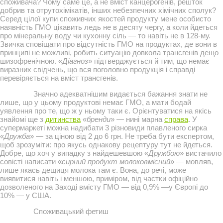
споживача? Чому саме це, а не вміст канцерогенів, решток
добрив та отрутохімікатів, інших небезпечних хімічних сполук?
Серед цілої купи споживчих якостей продукту мене особисто
наявність ГМО цікавить ледь не в десяту чергу, а коли йдеться
про мінеральну воду чи кухонну сіль — то навіть не в 128-му.
Звичка сповіщати про відсутність ГМО на продуктах, де вони в
принципі не можливі, робить ситуацію довкола трансгенів дещо
шизофренічною. «
Діагноз
» підтверджується й тим, що немає
виразних свідчень, що вся поголовно продукція і справді
перевіряється на вміст трансгенів.
Значно адекватнішим видається бажання знати не
лише, що у цьому продуктові немає ГМО, а мати бодай
уявлення про те, що ж у ньому таки є. Орієнтуватися на якісь
знайомі ще з
дитинства
«
бренди
» — нині марна
справа
. У
супермаркеті можна надибати 3 різновиди плавленого сирка
«
Дружба
» — за ціною від 2 до 6 грн. Не треба бути експертом,
щоб зрозуміти: про якусь однакову рецептуру тут не йдеться.
Добре, що хоч у випадку з найдешевшою «
Дружбою
» вистачило
совісті написати «
сирний продукт молоковмісний
» — мовляв,
лише якась дещиця молока там є. Вона, до речі, може
виявитися навіть і меншою, приміром, від частки офіційно
дозволеного на Заході вмісту ГМО — від 0,9% —у Європі до
10% — у США.
Споживацький фетиш