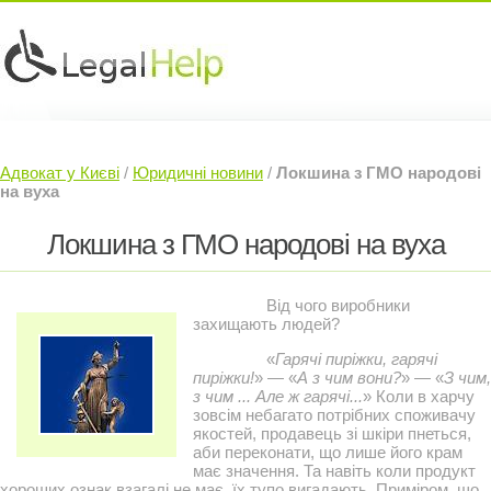
Юридичні послуги »
Інвесторам »
Адвокат у Києві
/
Юридичні новини
/
Локшина з ГМО народові
Судовий Адвокат »
Контакти »
на вуха
Локшина з ГМО народові на вуха
Від чого виробники
захищають людей?
«
Гарячі пиріжки, гарячі
пиріжки!
» — «
А з чим вони?
» — «
З чим,
з чим ... Але ж гарячі...
» Коли в харчу
зовсім небагато потрібних споживачу
якостей, продавець зі шкіри пнеться,
аби переконати, що лише його крам
має значення. Та навіть коли продукт
хороших ознак взагалі не має, їх тупо вигадають. Приміром, що