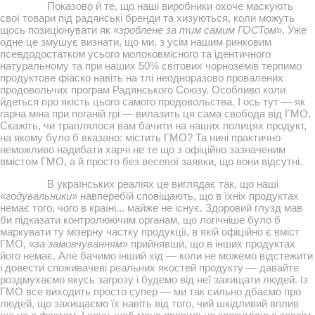
Показово й те, що наші виробники охоче маскують
свої товари під радянські бренди та хизуються, коли можуть
щось позиціонувати як «
зроблене за тим самим ГОСТом
». Уже
одне це змушує визнати, що ми, з усім нашим ринковим
псевдодостатком усього молоковмісного та ідентичного
натуральному та при наших 50% світових чорноземів терпимо
продуктове фіаско навіть на тлі неодноразово провалених
продовольчих програм Радянського Союзу. Особливо коли
йдеться про якість цього самого продовольства. І ось тут — як
гарна міна при поганій грі — вилазить ця сама свобода від ГМО.
Скажіть, чи траплялося вам бачити на наших полицях продукт,
на якому було б вказано: містить ГМО? Та нині практично
неможливо надибати харчі не те що з офіційно зазначеним
вмістом ГМО, а й просто без веселої заявки, що вони відсутні.
В українських реаліях це виглядає так, що наші
«
годувальники
» навперебій сповіщають, що в їхніх продуктах
немає того, чого в країні... майже не існує. Здоровий глузд мав
би підказати контролюючим органам, що логічніше було б
маркувати ту мізерну частку продукції, в якій офіційно є вміст
ГМО, «
за замовчуванням
» прийнявши, що в інших продуктах
його немає. Але бачимо інший хід — коли не можемо відстежити
і довести споживачеві реальних якостей продукту — давайте
роздмухаємо якусь загрозу і будемо від неї захищати людей. Із
ГМО все виходить просто супер — ми так сильно дбаємо про
людей, що захищаємо їх навіть від того, чий шкідливий вплив