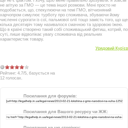
ще не є фактом. І хочу, щоб мене правильно зрозуміли: я зовсім
не агітую за ГМО — це тема іншої розмови. Мені просто не
подобається, що, спекулюючи на темі ГМО, вітчизняний
харчопром симулює турботу про споживача, збуваючи йому
численні сурогати із сої, пальмової олії тощо замість того, що ще
кілька десятиріч тому називалося смачною та здоровою їжею.
Що в країні створено такий собі споживацький фетиш, котрий, по
суті, лише відволікає увагу споживача від реальних
характеристик товару.
Урядовий Кур'єр
Рейтинг:
4.7
/
5
, базується на
12
голосах.
Посилання для форумів:
Посилання для Вашого ресурсу чи ЖЖ:
Посилання на цю сторінку: