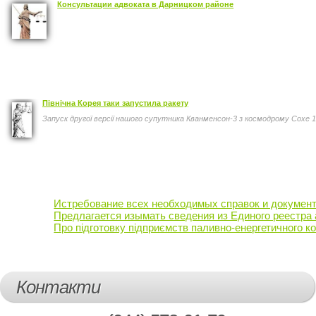
Консультации адвоката в Дарницком районе
Північна Корея таки запустила ракету
Запуск другої версії нашого супутника Кванменсон-3 з космодрому Сохе 12
Истребование всех необходимых справок и документ
Предлагается изымать сведения из Единого реестра 
Про підготовку підприємств паливно-енергетичного ко
Контакти