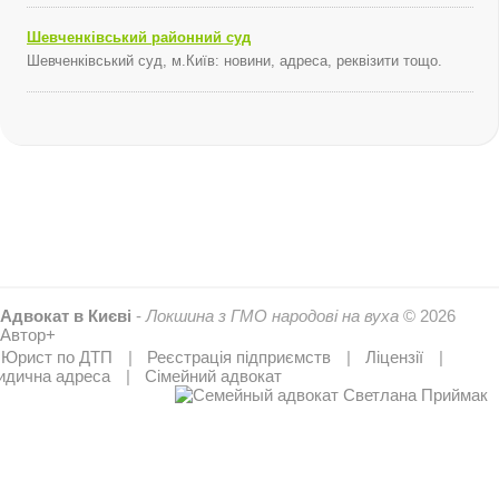
Шевченківський районний суд
Шевченківський суд, м.Київ: новини, адреса, реквізити тощо.
Адвокат в Києві
-
Локшина з ГМО народові на вуха
© 2026
Автор+
Юрист по ДТП
Реєстрація підприємств
Ліцензії
дична адреса
Сімейний адвокат