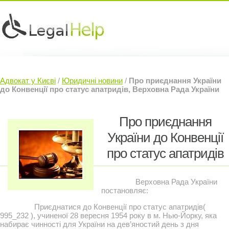
Юридичні послуги »
Інвесторам »
Адвокат у Києві
/
Юридичні новини
/
Про приєднання України
Судовий Адвокат »
Контакти »
до Конвенції про статус апатридів, Верховна Рада України
Про приєднання
України до Конвенції
про статус апатридів
Верховна Рада України
постановляє:
Приєднатися до Конвенції про статус апатридів(
995_232 ), учиненої 28 вересня 1954 року в м. Нью-Йорку, яка
набирає чинності для України на дев’яностий день з дня