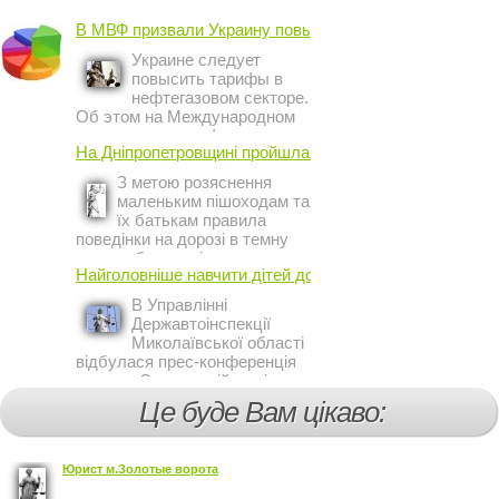
В МВФ призвали Украину повысить ...
Украине следует
повысить тарифы в
нефтегазовом секторе.
Об этом на Международном
инвестиционном форуме в
На Дніпропетровщині пройшла акція ...
Киеве заявил постоянный
представитель МВФ на
З метою розяснення
Украине Жером Ваше.
маленьким пішоходам та
їх батькам правила
поведінки на дорозі в темну
пору доби, працівники сектору
Найголовніше навчити дітей дотримуватися ...
профілактичної роботи відділу
ДАІ з обслуговування міста
В Управлінні
Кривий Ріг провели ...
Державтоінспекції
Миколаївської області
відбулася прес-конференція
на тему Стан аварійності за
участю, з вини дітей і
Це буде Вам цікаво:
пішоходів.
Юрист м.Золотые ворота