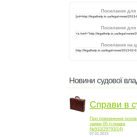
Посилання для
Посилання для
Посилання на ц
Новини судової вла
Справи в с
Про повернення позов
заяви 05 (справа
№910/29793/14)
07.01.2015