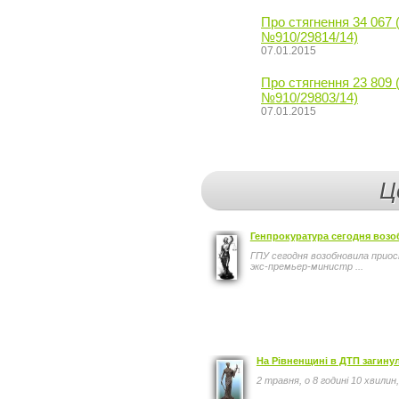
Про стягнення 34 067 
№910/29814/14)
07.01.2015
Про стягнення 23 809 
№910/29803/14)
07.01.2015
Ц
Генпрокуратура сегодня возо
ГПУ сегодня возобновила приос
экс-премьер-министр ...
На Рівненщині в ДТП загину
2 травня, о 8 годині 10 хвил