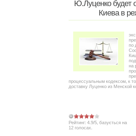
Ю.Луценко будет 
Киева в р
экс
пре
по 
Со
Киц
под
на 
про
пр
процессуальным кодексом, к то
доставку Луценко из Менской к
Рейтинг:
4.9
/
5
, базується на
12
голосах.