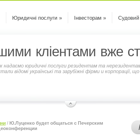
Юридичні послуги »
Інвесторам »
Судовий
шими кліентами вже ст
к надаємо юридичні послуги резидентам та нерезидентам У
али відомі українські та зарубіжні фірми и корпорації, щ
ини
/
Ю.Луценко будет общаться с Печерским
деоконференции