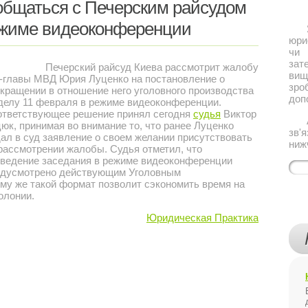
общаться с Печерским райсудом
ежиме видеоконференции
Якщ
юри
чи 
за
Печерский райсуд Киева рассмотрит жалобу
ви
-главы МВД Юрия Луценко на постановление о
зро
кращении в отношение него уголовного производства
доп
делу 11 февраля в режиме видеоконференции.
ответствующее решение принял сегодня
судья
Виктор
Або
юк, принимая во внимание то, что ранее Луценко
зв'
ал в суд заявление о своем желании присутствовать
ниж
рассмотрении жалобы. Судья отметил, что
ведение заседания в режиме видеоконференции
едусмотрено действующим Уголовным
му же такой формат позволит сэкономить время на
олонии.
Юридическая Практика