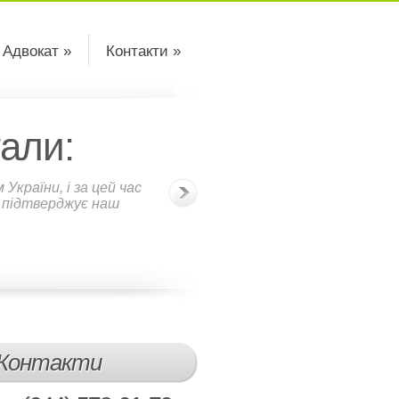
 Адвокат »
Контакти »
али:
країни, і за цей час
о підтверджує наш
Контакти