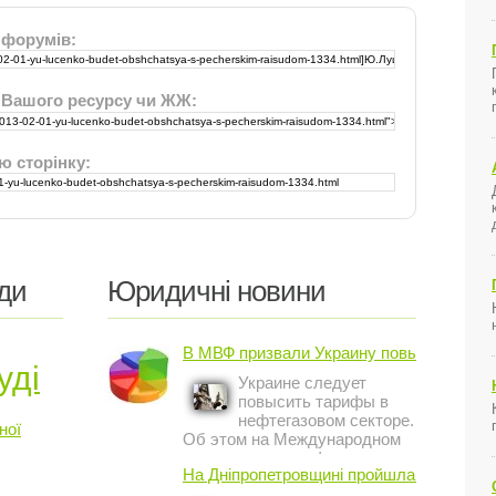
 форумів:
 Вашого ресурсу чи ЖЖ:
ю сторінку:
ди
Юридичні новини
В МВФ призвали Украину повысить ...
уді
Украине следует
повысить тарифы в
нефтегазовом секторе.
ної
Об этом на Международном
инвестиционном форуме в
На Дніпропетровщині пройшла акція ...
Киеве заявил постоянный
представитель МВФ на