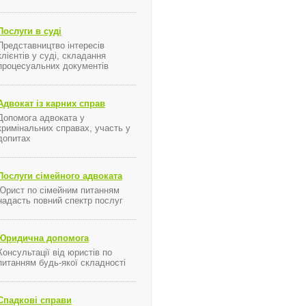
Послуги в суді
Представництво інтересів
клієнтів у суді, складання
процесуальних документів
Адвокат із карних справ
Допомога адвоката у
кримінальних справах, участь у
допитах
Послуги сімейного адвоката
Юрист по сімейним питанням
надасть повний спектр послуг
Юридична допомога
Консультації від юристів по
питанням будь-якої складності
Спадкові справи