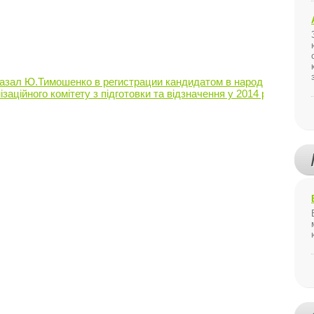
азал Ю.Тимошенко в регистрации кандидатом в народные депу
заційного комітету з підготовки та відзначення у 2014 році 120-