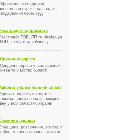
Оформлення спадщини,
поновлення строків на спадок,
спадкування через суд
я ...
Реєстрація підприємств
Реєстрація ТОВ, ПП та ліквідація
ФОП, послуги для бізнесу
Юридична адреса
Юридичні адреси у всіх районах
Києва та у містах області
Адвокат у кримінальній справі
о депутата и бизнесмена Евгения Щербаня, в организации которого подозревается
Адвокат надасть послуги із
кримінального права за помірну
ціну у всіх областях України
Сімейний адвокат
Спадщина, розлучення, розподіл
майна, місцепроживання дитини
ми.