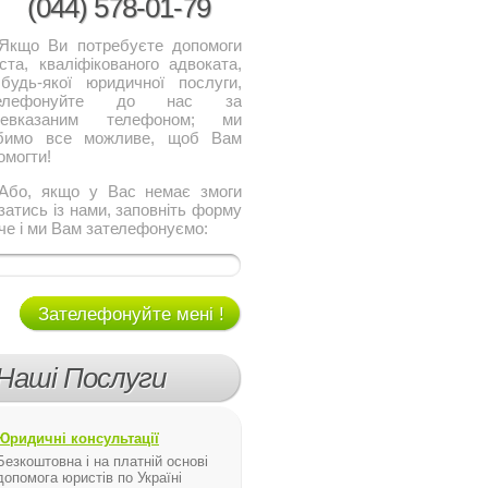
(044)
578-01-79
о Ви потребуєте допомоги
ста, кваліфікованого адвоката,
будь-якої юридичної послуги,
телефонуйте до нас за
щевказаним телефоном; ми
бимо все можливе, щоб Вам
омогти!
, якщо у Вас немає змоги
язатись із нами, заповніть форму
че і ми Вам зателефонуємо:
Зателефонуйте мені !
Наші Послуги
Юридичні консультації
Безкоштовна і на платній основі
допомога юристів по Україні