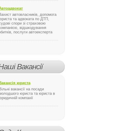
Автоадвокат
Захист автовласників, допомога
юриста та адвоката по ДТП,
судові спори зі страховою
компанією, відшкодування
збитків, послуги автоексперта
таты
річчя від дня народження Олександра Довженка, Кабінет Міністрів
Наші Вакансії
Вакансія юриста
Вільні вакансії на посади
молодшого юриста та юриста в
юридичній компанії