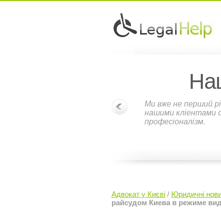
На
Ми вже не перший рі
нашими кліентами ст
професіоналізм.
Адвокат у Києві
/
Юридичні нов
райсудом Киева в режиме ви