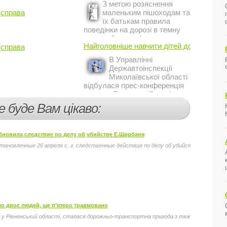
З метою розяснення
Украине Жером Ваше.
(справа
маленьким пішоходам та
їх батькам правила
поведінки на дорозі в темну
пору доби, працівники сектору
Найголовніше навчити дітей дотримуватис
(справа
профілактичної роботи відділу
ДАІ з обслуговування міста
В Управлінні
Кривий Ріг провели ...
Державтоінспекції
Миколаївської області
відбулася прес-конференція
на тему Стан аварійності за
участю, з вини дітей і
е буде Вам цікаво:
пішоходів.
бновила следствие по делу об убийстве Е.Щербаня
тановленные 26 апреля с. г. следственные действия по делу об убийстве народног
ло двоє людей, ще п’ятеро травмовано
ин, у Рівненський області, сталася дорожньо-транспортна пригода з тяжкими наслідка