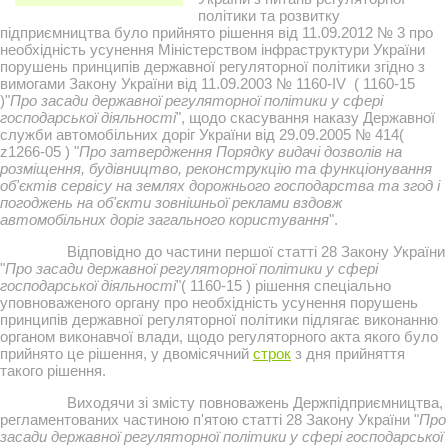
політики та розвитку
підприємництва було прийнято рішення від 11.09.2012 № 3 про
необхідність усунення Міністерством інфраструктури України
порушень принципів державної регуляторної політики згідно з
вимогами Закону України від 11.09.2003 № 1160-IV ( 1160-15
)"
Про засади державної регуляторної політики у сфері
господарської діяльності
", щодо скасування наказу Державної
служби автомобільних доріг України від 29.09.2005 № 414(
z1266-05 ) "
Про затвердження Порядку видачі дозволів на
розміщення, будівництво, реконструкцію та функціонування
об'єктів сервісу на землях дорожнього господарства та згод і
погоджень на об'єкти зовнішньої реклами вздовж
автомобільних доріг загального користування
".
Відповідно до частини першої статті 28 Закону України
"
Про засади державної регуляторної політики у сфері
господарської діяльності
"( 1160-15 ) рішення спеціально
уповноваженого органу про необхідність усунення порушень
принципів державної регуляторної політики підлягає виконанню
органом виконавчої влади, щодо регуляторного акта якого було
прийнято це рішення, у двомісячний
строк
з дня прийняття
такого рішення.
Виходячи зі змісту повноважень Держпідприємництва,
регламентованих частиною п'ятою статті 28 Закону України "
Про
засади державної регуляторної політики у сфері господарської