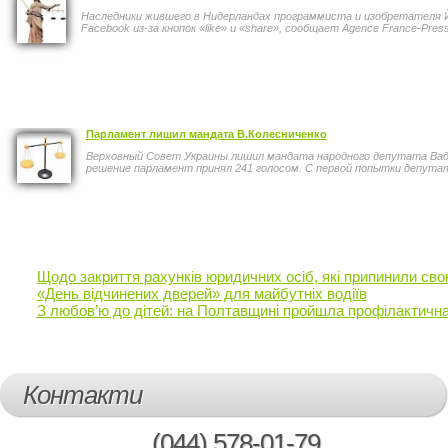
Наследники жившего в Нидерландах программиста и изобретателя Й
Facebook из-за кнопок «like» и «share», сообщает Agence France-Pres
Парламент лишил мандата В.Колесниченко
Верховный Совет Украины лишил мандата народного депутата Ва
решение парламент принял 241 голосом. С первой попытки депутаты
Щодо закриття рахунків юридичних осіб, які припинили сво
«День відчинених дверей» для майбутніх водіїв
З любов’ю до дітей: на Полтавщині пройшла профілактична
Контакти
(044)
578-01-79