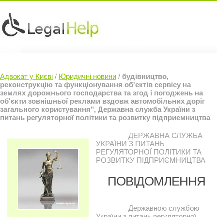
Юридичні послуги »
Інвесторам »
Адвокат у Києві
/
Юридичні новини
/
будівництво,
Судовий Адвокат »
Контакти »
реконструкцію та функціонування об'єктів сервісу на
землях дорожнього господарства та згод і погоджень на
об'єкти зовнішньої реклами вздовж автомобільних доріг
загального користування", Державна служба України з
питань регуляторної політики та розвитку підприємництва
ДЕРЖАВНА СЛУЖБА
УКРАЇНИ З ПИТАНЬ
РЕГУЛЯТОРНОЇ ПОЛІТИКИ ТА
РОЗВИТКУ ПІДПРИЄМНИЦТВА
ПОВІДОМЛЕННЯ
Державною службою
України з питань регуляторної