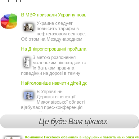
В МВФ призвали Украину повысить ...
Украине следует
повысить тарифы в
нефтегазовом секторе.
Об этом на Международном
инвестиционном форуме в
На Дніпропетровщині пройшла акція ...
Киеве заявил постоянный
представитель МВФ на
З метою розяснення
Украине Жером Ваше.
маленьким пішоходам та
їх батькам правила
поведінки на дорозі в темну
пору доби, працівники сектору
Найголовніше навчити дітей дотримуватися ...
профілактичної роботи відділу
ДАІ з обслуговування міста
В Управлінні
Кривий Ріг провели ...
Державтоінспекції
Миколаївської області
відбулася прес-конференція
на тему Стан аварійності за
участю, з вини дітей і
Це буде Вам цікаво:
пішоходів.
Компанию Facebook обвинили в нарушении патента на кнопки «lik