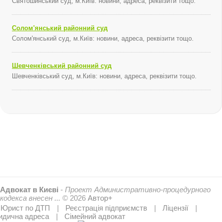
Святошинський суд, м.Київ: новини, адреса, реквізити тощо.
Солом'янський районний суд
Солом'янський суд, м.Київ: новини, адреса, реквізити тощо.
Шевченківський районний суд
Шевченківський суд, м.Київ: новини, адреса, реквізити тощо.
Адвокат в Києві
-
Проект Административно-процедурного
кодекса внесен ...
© 2026
Автор+
Юрист по ДТП
Реєстрація підприємств
Ліцензії
дична адреса
Сімейний адвокат