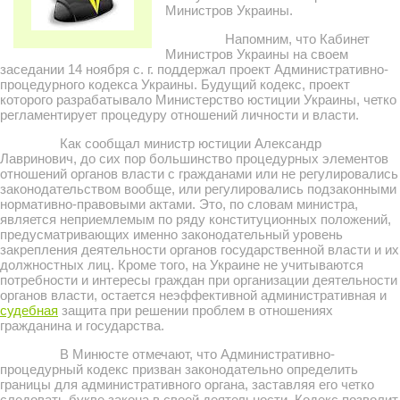
Министров Украины.
Напомним, что Кабинет
Министров Украины на своем
заседании 14 ноября с. г. поддержал проект Административно-
процедурного кодекса Украины. Будущий кодекс, проект
которого разрабатывало Министерство юстиции Украины, четко
регламентирует процедуру отношений личности и власти.
Как сообщал министр юстиции Александр
Лавринович, до сих пор большинство процедурных элементов
отношений органов власти с гражданами или не регулировались
законодательством вообще, или регулировались подзаконными
нормативно-правовыми актами. Это, по словам министра,
является неприемлемым по ряду конституционных положений,
предусматривающих именно законодательный уровень
закрепления деятельности органов государственной власти и их
должностных лиц. Кроме того, на Украине не учитываются
потребности и интересы граждан при организации деятельности
органов власти, остается неэффективной административная и
судебная
защита при решении проблем в отношениях
гражданина и государства.
В Минюсте отмечают, что Административно-
процедурный кодекс призван законодательно определить
границы для административного органа, заставляя его четко
следовать букве закона в своей деятельности. Кодекс позволит