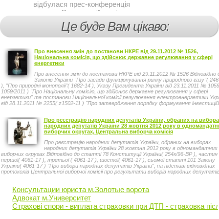
відбулася прес-конференція
на тему Стан аварійності за
участю, з вини дітей і
Це буде Вам цікаво:
пішоходів.
Про внесення змін до постанови НКРЕ від 29.11.2012 № 1526,
Національна комісія, що здійснює державне регулювання у сфері
енергетики
Про внесення змін до постанови НКРЕ від 29.11.2012 № 1526 Відповідно 
Законів України "Про засади функціонування ринку природного газу"( 246
), "Про природні монополії"( 1682-14 ), Указу Президента України від 23.11.2011 № 1059
1059/2011 ) "Про Національну комісію, що здійснює державне регулювання у сфері
енергетики" та постанови Національної комісії регулювання електроенергетики Укр
від 28.11.2011 № 2255( z1502-11 ) "Про затвердження порядку формування інвестиці
програм газопостачальних, газорозподільних, газотранспортних та газозберігаючи
підприємств", зареєстрованої в Міністерстві юстиції України 22.12.2011 за №
Про реєстрацію народних депутатів України, обраних на вибора
1502/20240, Національна комісія, що здійснює державне регулювання у сфері енергет
народних депутатів України 28 жовтня 2012 року в одномандатн
ПОСТАНОВЛЯЄ:
виборчих округах, Центральна виборча комісія
Про реєстрацію народних депутатів України, обраних на виборах
народних депутатів України 28 жовтня 2012 року в одномандатних
виборчих округах Відповідно до статті 78 Конституції України( 254к/96-ВР ), частин
першої( 4061-17 ), третьої ( 4061-17 ), шостої( 4061-17 ), сьомої статті 101 Закону
України( 4061-17 ) "Про вибори народних депутатів України", на підставі відповідних
протоколів Центральної виборчої комісії про результати виборів народних депутаті
України в одномандатних виборчих округах, керуючись статтями 11 — 13( 1932-15 )
пунктами 13( 1932-15 ), 15 статті 19 ( 1932-15 ), частиною другою статті 27 Зако
Консультации юриста м.Золотые ворота
України ( 1932-15 ) "Про Центральну виборчу комісію", Центральна виборча комісія
постановляє:
Адвокат м.Университет
Страхові спори - виплата страховки при ДТП - страховка пі