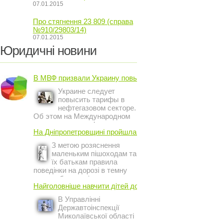
07.01.2015
Про стягнення 23 809 (справа
№910/29803/14)
07.01.2015
Юридичні новини
В МВФ призвали Украину повысить ...
Украине следует
повысить тарифы в
нефтегазовом секторе.
Об этом на Международном
инвестиционном форуме в
На Дніпропетровщині пройшла акція ...
Киеве заявил постоянный
представитель МВФ на
З метою розяснення
Украине Жером Ваше.
маленьким пішоходам та
їх батькам правила
поведінки на дорозі в темну
пору доби, працівники сектору
Найголовніше навчити дітей дотримуватися ...
профілактичної роботи відділу
ДАІ з обслуговування міста
В Управлінні
Кривий Ріг провели ...
Державтоінспекції
Миколаївської області