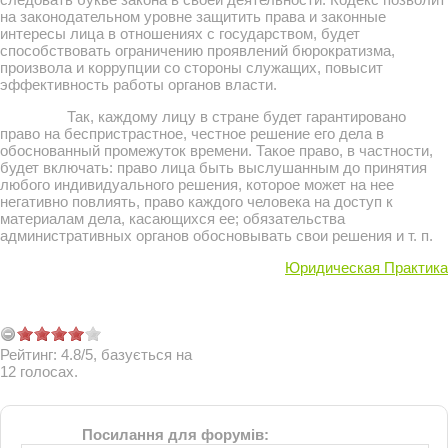
на законодательном уровне защитить права и законные
интересы лица в отношениях с государством, будет
способствовать ограничению проявлений бюрократизма,
произвола и коррупции со стороны служащих, повысит
эффективность работы органов власти.
Так, каждому лицу в стране будет гарантировано
право на беспристрастное, честное решение его дела в
обоснованный промежуток времени. Такое право, в частности,
будет включать: право лица быть выслушанным до принятия
любого индивидуального решения, которое может на нее
негативно повлиять, право каждого человека на доступ к
материалам дела, касающихся ее; обязательства
административных органов обосновывать свои решения и т. п.
Юридическая Практика
Рейтинг:
4.8
/
5
, базується на
12
голосах.
Посилання для форумів: