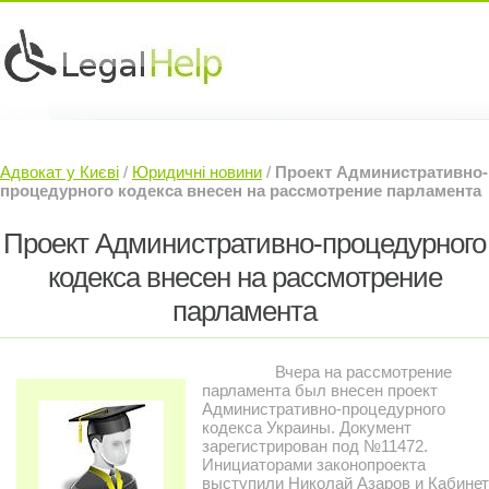
Юридичні послуги »
Інвесторам »
Адвокат у Києві
/
Юридичні новини
/
Проект Административно-
Судовий Адвокат »
Контакти »
процедурного кодекса внесен на рассмотрение парламента
Проект Административно-процедурного
кодекса внесен на рассмотрение
парламента
Вчера на рассмотрение
парламента был внесен проект
Административно-процедурного
кодекса Украины. Документ
зарегистрирован под №11472.
Инициаторами законопроекта
выступили Николай Азаров и Кабинет