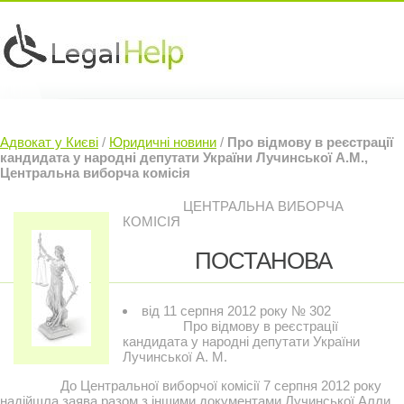
Юридичні послуги »
Інвесторам »
Адвокат у Києві
/
Юридичні новини
/
Про відмову в реєстрації
Судовий Адвокат »
Контакти »
кандидата у народні депутати України Лучинської А.М.,
Центральна виборча комісія
ЦЕНТРАЛЬНА ВИБОРЧА
КОМІСІЯ
ПОСТАНОВА
від 11 серпня 2012 року № 302
Про відмову в реєстрації
кандидата у народні депутати України
Лучинської А. М.
До Центральної виборчої комісії 7 серпня 2012 року
надійшла заява разом з іншими документами Лучинської Алли