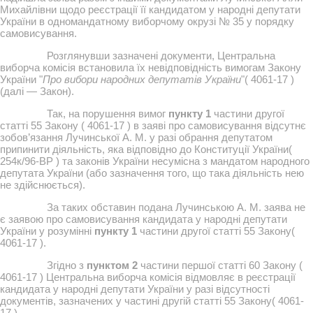
Михайлівни щодо реєстрації її кандидатом у народні депутати
України в одномандатному виборчому окрузі № 35 у порядку
самовисування.
Розглянувши зазначені документи, Центральна
виборча комісія встановила їх невідповідність вимогам Закону
України "
Про вибори народних депутатів України
"( 4061-17 )
(далі — Закон).
Так, на порушення вимог
пункту 1
частини другої
статті 55 Закону ( 4061-17 ) в заяві про самовисування відсутнє
зобов’язання Лучинської А. М. у разі обрання депутатом
припинити діяльність, яка відповідно до Конституції України(
254к/96-ВР ) та законів України несумісна з мандатом народного
депутата України (або зазначення того, що така діяльність нею
не здійснюється).
За таких обставин подана Лучинською А. М. заява не
є заявою про самовисування кандидата у народні депутати
України у розумінні
пункту 1
частини другої статті 55 Закону(
4061-17 ).
Згідно з
пунктом 2
частини першої статті 60 Закону (
4061-17 ) Центральна виборча комісія відмовляє в реєстрації
кандидата у народні депутати України у разі відсутності
документів, зазначених у частині другій статті 55 Закону( 4061-
17 ).