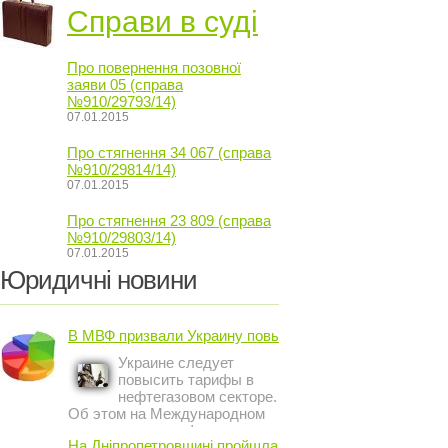
Справи в суді
Про повернення позовної
заяви 05 (справа
№910/29793/14)
07.01.2015
Про стягнення 34 067 (справа
№910/29814/14)
07.01.2015
Про стягнення 23 809 (справа
№910/29803/14)
07.01.2015
Юридичні новини
В МВФ призвали Украину повысить ...
Украине следует
повысить тарифы в
нефтегазовом секторе.
Об этом на Международном
инвестиционном форуме в
На Дніпропетровщині пройшла акція ...
Киеве заявил постоянный