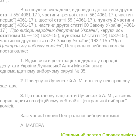
Враховуючи викладене, відповідно до частини другої
статті 55( 4061-17 ), частини третьої статті 56( 4061-17 ), частин
першої( 4061-17 ), шостої статті 59 ( 4061-17 ),
пункту 2
частини
першої( 4061-17 ), частини другої статті 60 Закону України( 4061-
17 ) "
Про вибори народних депутатів України
", керуючись
статтями 11
— 13( 1932-15 ),
пунктом 17
статті 19( 1932-15 ),
частиною другою статті 27 Закону України( 1932-15 ) "
Про
Центральну виборчу комісію
", Центральна виборча комісія
постановляє:
1.
Відмовити в реєстрації кандидата у народні
депутати України Лучинської Алли Михайлівни в
одномандатному виборчому окрузі № 35.
2.
Повернути Лучинській А. М. внесену нею грошову
заставу.
3.
Цю постанову надіслати Лучинській А. М., а також
оприлюднити на офіційному веб-сайті Центральної виборчої
комісії.
Заступник Голови Центральної виборчої комісії
А. МАГЕРА
Юридичний портал Справедливість