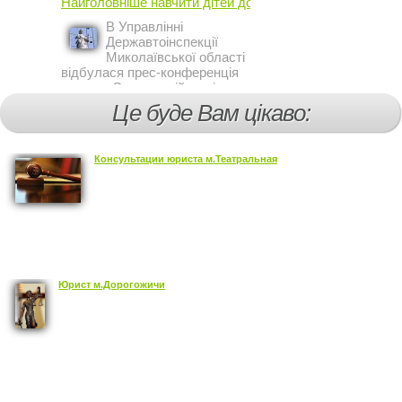
Найголовніше навчити дітей дотримуватися ...
профілактичної роботи відділу
ДАІ з обслуговування міста
В Управлінні
Кривий Ріг провели ...
Державтоінспекції
Миколаївської області
відбулася прес-конференція
на тему Стан аварійності за
участю, з вини дітей і
Це буде Вам цікаво:
пішоходів.
Консультации юриста м.Театральная
Юрист м.Дорогожичи