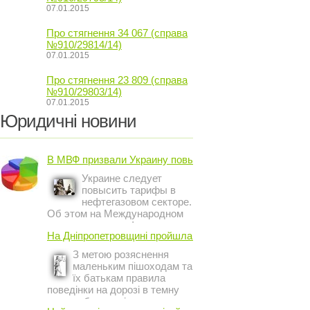
07.01.2015
Про стягнення 34 067 (справа
№910/29814/14)
07.01.2015
Про стягнення 23 809 (справа
№910/29803/14)
07.01.2015
Юридичні новини
В МВФ призвали Украину повысить ...
Украине следует
повысить тарифы в
нефтегазовом секторе.
Об этом на Международном
инвестиционном форуме в
На Дніпропетровщині пройшла акція ...
Киеве заявил постоянный
представитель МВФ на
З метою розяснення
Украине Жером Ваше.
маленьким пішоходам та
їх батькам правила
поведінки на дорозі в темну
пору доби, працівники сектору