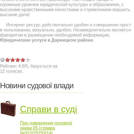
огромным уровнем юридической культуры и образования, с
высокими нравственными качествами и стремлением вершить
высокие дела!
Интернет ресурс действительно удобен и совершенно прост
в пользовании, визуально, удобен. Незамедлительно является
фаворитом в размещении необходимой информации,
Юридические услуги в Дарницком районе
.
Рейтинг:
4.9
/
5
, базується на
12
голосах.
Новини судової влади
Справи в суді
Про повернення позовної
заяви 05 (справа
№910/29793/14)