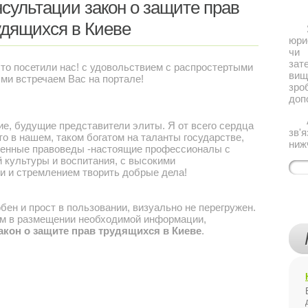
сультации закон о защите прав
удящихся в Киеве
Якщ
юри
чи 
за
что посетили нас! с удовольствием с распростертыми
ви
ми встречаем Вас на портале!
зро
доп
Або
, будущие представители элиты. Я от всего сердца
зв'
то в нашем, таком богатом на таланты государстве,
ниж
твенные правоведы -настоящие профессионалы с
 культуры и воспитания, с высокими
 и стремлением творить добрые дела!
н и прост в пользовании, визуально не перегружен.
м в размещении необходимой информации,
акон о защите прав трудящихся в Киеве
.