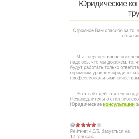
Юридические кон
тр
Огромное Вам спасибо за то, 
объятия
Мы - перспективное поколение
надеюсь, что мы докажем, то, ч
будут работать только ответс
огромным уровнем юридической
профессиональными качествами
Этот сайт действительно удобе
Незамедлительно стал пионеро
Юридические
консультации
з
Рейтинг:
4.9
/
5
, базується на
12
голосах.