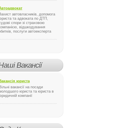
Автоадвокат
Захист автовласників, допомога
юриста та адвоката по ДТП,
судові спори зі страховою
компанією, відшкодування
збитків, послуги автоексперта
Наші Вакансії
Вакансія юриста
Вільні вакансії на посади
молодшого юриста та юриста в
юридичній компанії