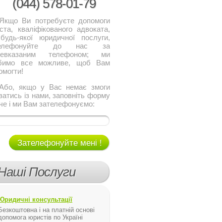
(044)
578-01-79
о Ви потребуєте допомоги
ста, кваліфікованого адвоката,
будь-якої юридичної послуги,
телефонуйте до нас за
щевказаним телефоном; ми
бимо все можливе, щоб Вам
омогти!
, якщо у Вас немає змоги
язатись із нами, заповніть форму
че і ми Вам зателефонуємо:
Зателефонуйте мені !
Наші Послуги
Юридичні консультації
Безкоштовна і на платній основі
допомога юристів по Україні