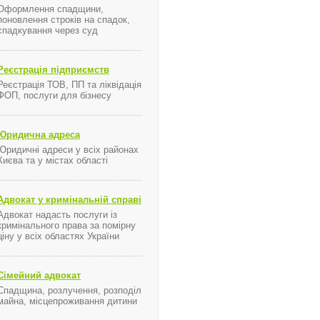
Оформлення спадщини,
поновлення строків на спадок,
спадкування через суд
консультации оформление долевой собственности в Киеве
Реєстрація підприємств
Реєстрація ТОВ, ПП та ліквідація
ФОП, послуги для бізнесу
ая
Юридична адреса
Юридичні адреси у всіх районах
Києва та у містах області
Адвокат у кримінальній справі
Адвокат надасть послуги із
кримінального права за помірну
ьтации управление процессами приватизации в Киеве
ціну у всіх областях України
ия названия предприятия в Киеве
ов сервитута в Киеве
Сімейний адвокат
Спадщина, розлучення, розподіл
майна, місцепроживання дитини