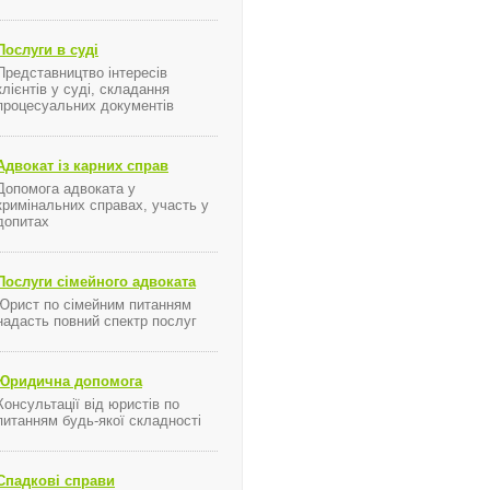
Послуги в суді
Представництво інтересів
клієнтів у суді, складання
процесуальних документів
Адвокат із карних справ
Допомога адвоката у
кримінальних справах, участь у
допитах
Послуги сімейного адвоката
Юрист по сімейним питанням
надасть повний спектр послуг
я ...
Юридична допомога
Консультації від юристів по
питанням будь-якої складності
Спадкові справи