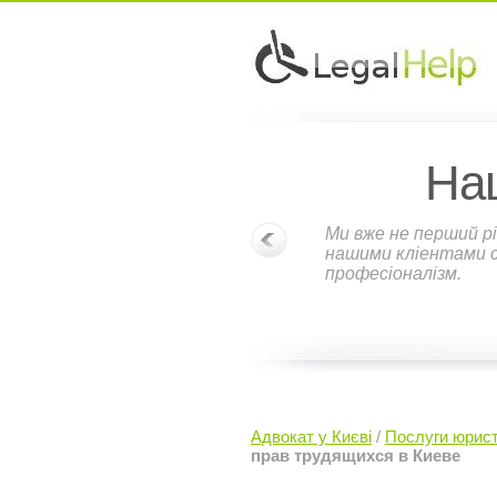
На
Ми вже не перший рі
нашими кліентами ст
професіоналізм.
Адвокат у Києві
/
Послуги юрист
прав трудящихся в Киеве