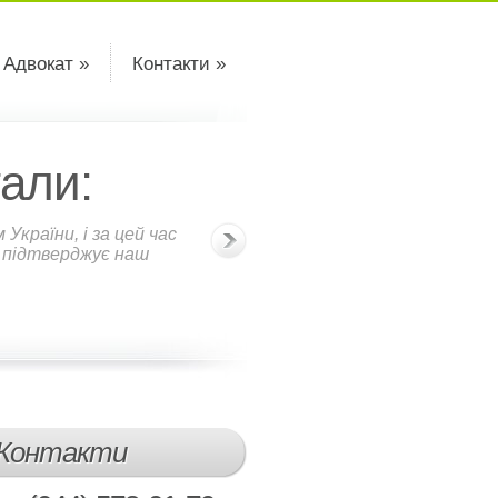
 Адвокат »
Контакти »
али:
країни, і за цей час
о підтверджує наш
Контакти