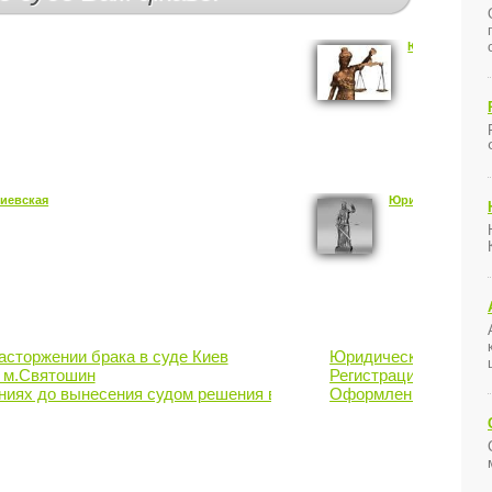
Юридические 
миевская
Юрист м.Кловск
сторжении брака в суде Киев
Юридические консул
 м.Святошин
Регистрация изменен
ниях до вынесения судом решения в Киеве
Оформления договор