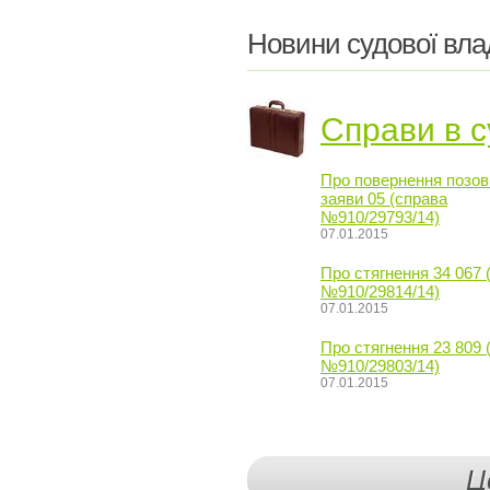
Новини судової вла
Справи в с
Про повернення позов
заяви 05 (справа
№910/29793/14)
07.01.2015
Про стягнення 34 067 
№910/29814/14)
07.01.2015
Про стягнення 23 809 
№910/29803/14)
07.01.2015
Ц