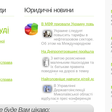
ди
Юридичні новини
В МВФ призвали Украину повысить ...
уді
Украине следует
повысить тарифы в
нефтегазовом секторе.
ної
Об этом на Международном
инвестиционном форуме в
На Дніпропетровщині пройшла акція ...
Киеве заявил постоянный
представитель МВФ на
З метою розяснення
Украине Жером Ваше.
(справа
маленьким пішоходам та
їх батькам правила
поведінки на дорозі в темну
пору доби, працівники сектору
Найголовніше навчити дітей дотримуватис
(справа
профілактичної роботи відділу
ДАІ з обслуговування міста
В Управлінні
Кривий Ріг провели ...
Державтоінспекції
Миколаївської області
відбулася прес-конференція
на тему Стан аварійності за
участю, з вини дітей і
е буде Вам цікаво:
пішоходів.