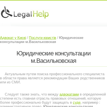
Юридичні послуги »
Інвесторам »
Адвокат у Києві
/
Послуги юристів
/
Юридические
Судовий Адвокат »
Контакти »
консультации м.Васильковская
Юридические консультации
м.Васильковская
Актуальным путем поиска профессионального специалиста
в области права является рекомендации Ваших родственников
или из СМИ.
Следует также знать, что между
адвокатами
в определенной
степени есть главная отрасль правовых отношений, которую
более профессионально будут защищать в
суде
, например :
административное право,
Юридические консультации