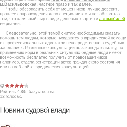
м.Васильковская
, частное право и так далее.
Чтобы обезопасить себя от мошенников, лучше доверить
процесс сопровождения дела специалистам и не забывать о
том, что халявный сыр в виде дешёвых квартир и
автомобилей
не реален.
Следовательно, этой темой считаю необходимым оказать
помощь тем людям, которые нуждаются в юридической помощи
от профессиональных адвокатов непосредственно в судебных
заседаниях. Различные консультации по законодательству, по
применению норм в реальных ситуациях бедные люди имеют
возможность бесплатно получить от правозащитников
например, отдела регистрации актов гражданского состояния
или на веб-сайте юридических консультаций.
Рейтинг:
4.8
/
5
, базується на
12
голосах.
Новини судової влади