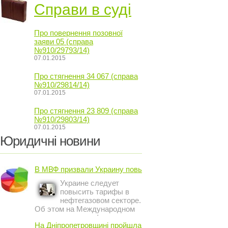
Справи в суді
Про повернення позовної
заяви 05 (справа
№910/29793/14)
07.01.2015
Про стягнення 34 067 (справа
№910/29814/14)
07.01.2015
Про стягнення 23 809 (справа
№910/29803/14)
07.01.2015
Юридичні новини
В МВФ призвали Украину повысить ...
Украине следует
повысить тарифы в
нефтегазовом секторе.
Об этом на Международном
инвестиционном форуме в
На Дніпропетровщині пройшла акція ...
Киеве заявил постоянный