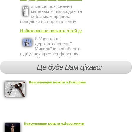
представитель МВФ на
З метою розяснення
Украине Жером Ваше.
маленьким пішоходам та
їх батькам правила
поведінки на дорозі в темну
пору доби, працівники сектору
Найголовніше навчити дітей дотримуватися ...
профілактичної роботи відділу
ДАІ з обслуговування міста
В Управлінні
Кривий Ріг провели ...
Державтоінспекції
Миколаївської області
відбулася прес-конференція
на тему Стан аварійності за
участю, з вини дітей і
Це буде Вам цікаво:
пішоходів.
Консультации юриста м.Печерская
Консультации юриста м.Дорогожичи