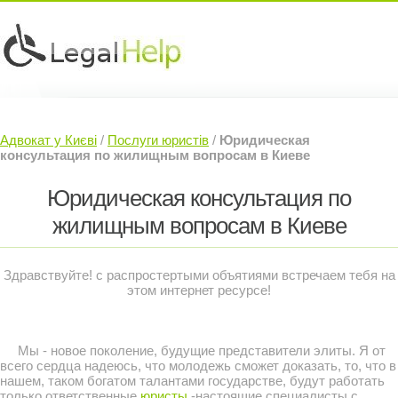
Юридичні послуги »
Інвесторам »
Адвокат у Києві
/
Послуги юристів
/
Юридическая
Судовий Адвокат »
Контакти »
консультация по жилищным вопросам в Киеве
Юридическая консультация по
жилищным вопросам в Киеве
Здравствуйте! с распростертыми объятиями встречаем тебя на
этом интернет ресурсе!
Мы - новое поколение, будущие представители элиты. Я от
всего сердца надеюсь, что молодежь сможет доказать, то, что в
нашем, таком богатом талантами государстве, будут работать
только ответственные
юристы
-настоящие специалисты с