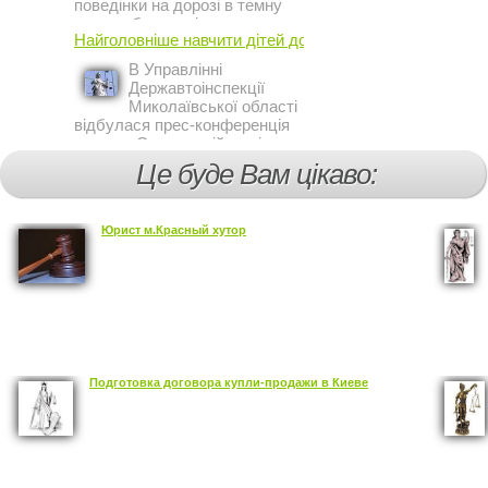
поведінки на дорозі в темну
пору доби, працівники сектору
Найголовніше навчити дітей дотримуватися ...
профілактичної роботи відділу
ДАІ з обслуговування міста
В Управлінні
Кривий Ріг провели ...
Державтоінспекції
Миколаївської області
відбулася прес-конференція
на тему Стан аварійності за
участю, з вини дітей і
Це буде Вам цікаво:
пішоходів.
Юрист м.Красный хутор
Подготовка договора купли-продажи в Киеве