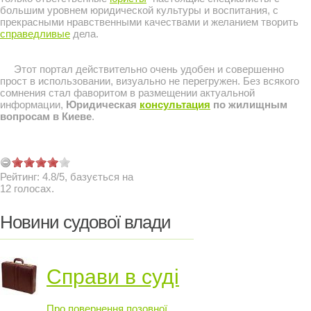
большим уровнем юридической культуры и воспитания, с
прекрасными нравственными качествами и желанием творить
справедливые
дела.
Этот портал действительно очень удобен и совершенно
прост в использовании, визуально не перегружен. Без всякого
сомнения стал фаворитом в размещении актуальной
информации,
Юридическая
консультация
по жилищным
вопросам в Киеве
.
Рейтинг:
4.8
/
5
, базується на
12
голосах.
Новини судової влади
Справи в суді
Про повернення позовної