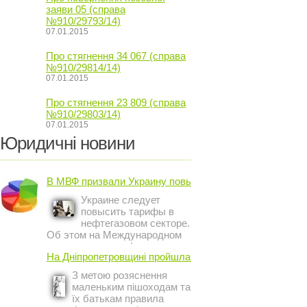
заяви 05 (справа
№910/29793/14)
07.01.2015
Про стягнення 34 067 (справа
№910/29814/14)
07.01.2015
Про стягнення 23 809 (справа
№910/29803/14)
07.01.2015
Юридичні новини
В МВФ призвали Украину повысить ...
Украине следует
повысить тарифы в
нефтегазовом секторе.
Об этом на Международном
инвестиционном форуме в
На Дніпропетровщині пройшла акція ...
Киеве заявил постоянный
представитель МВФ на
З метою розяснення
Украине Жером Ваше.
маленьким пішоходам та
їх батькам правила