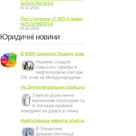
№910/29814/14)
07.01.2015
Про стягнення 23 809 (справа
№910/29803/14)
07.01.2015
Юридичні новини
В МВФ призвали Украину повысить ...
Украине следует
повысить тарифы в
нефтегазовом секторе.
Об этом на Международном
инвестиционном форуме в
На Дніпропетровщині пройшла акція ...
Киеве заявил постоянный
представитель МВФ на
З метою розяснення
Украине Жером Ваше.
маленьким пішоходам та
їх батькам правила
поведінки на дорозі в темну
пору доби, працівники сектору
Найголовніше навчити дітей дотримуватися ...
профілактичної роботи відділу
ДАІ з обслуговування міста
В Управлінні
Кривий Ріг провели ...
Державтоінспекції