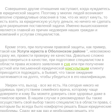
Совершенно другие отношения наступают, когда нуждаетесь
в юридической защите. Поэтому у многих людей возникают
вполне справедливые опасения в том, что их могут кинуть, то
есть взять за юридическую услугу деньги, но ничего не сделать
для разрешения поставленой задачи. Именно вышесказанное
является главной из причин недоверия наших граждан и
компаний к услугам специалистов.
Кроме этого, при получении правовой защиты, как пример,
такой как
Услуги юриста в Оболонском районе
", невозможно
сразу же, провести проверку ее качества. Довольно сложно
удостовериться в качестве, при подготовке специалистом в
области права искового заявления в
суд
или при получении
устной или письменной юридической
консультации
клиенту
приходится подождать, а бывает, что такое ожидание
затягивается на долго, чтобы убедиться в его квалификации.
Уверен что, выход - все же есть. На сегодня никого не
удивишь присутствием семейного врача, которому чаще
доверяете и кому Вы можете доверить свое здоровье даже в
тяжёлое время. В нашем случае я рекомендовал бы также
осуществить свой выбор такого специалиста в области права, с
которым бы всегда было комфортно решать Ваши юридические
проблемы. Сразу же как раз и необходимо решить эту