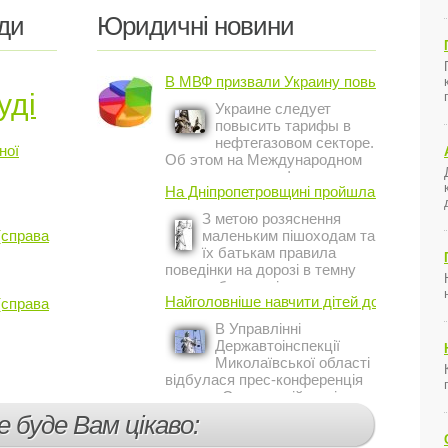
ди
Юридичні новини
В МВФ призвали Украину повысить ...
уді
Украине следует
повысить тарифы в
нефтегазовом секторе.
ної
Об этом на Международном
инвестиционном форуме в
На Дніпропетровщині пройшла акція ...
Киеве заявил постоянный
представитель МВФ на
З метою розяснення
Украине Жером Ваше.
(справа
маленьким пішоходам та
їх батькам правила
поведінки на дорозі в темну
пору доби, працівники сектору
Найголовніше навчити дітей дотримуватис
(справа
профілактичної роботи відділу
ДАІ з обслуговування міста
В Управлінні
Кривий Ріг провели ...
Державтоінспекції
Миколаївської області
відбулася прес-конференція
на тему Стан аварійності за
участю, з вини дітей і
е буде Вам цікаво:
пішоходів.