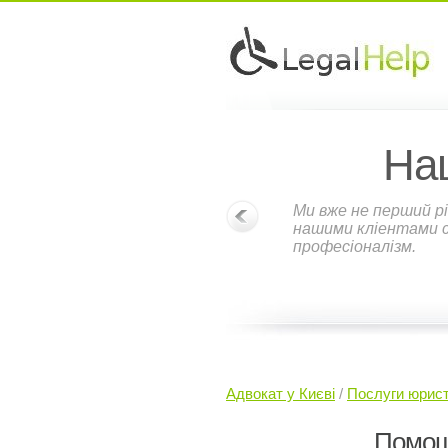
На
Ми вже не перший рі
нашими кліентами ст
професіоналізм.
Адвокат у Києві
/
Послуги юрист
Помощ