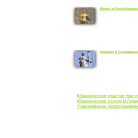
Юрист м.Республикан
Адвокат в Соломянск
Юридическое участие при о
Юридические услуги м.Гидр
Узаконивание перепланиров