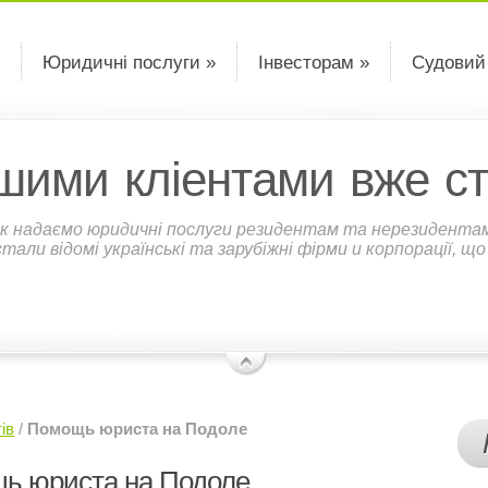
Юридичні послуги »
Інвесторам »
Судовий
шими кліентами вже ст
к надаємо юридичні послуги резидентам та нерезидентам У
али відомі українські та зарубіжні фірми и корпорації, щ
ів
/
Помощь юриста на Подоле
ь юриста на Подоле