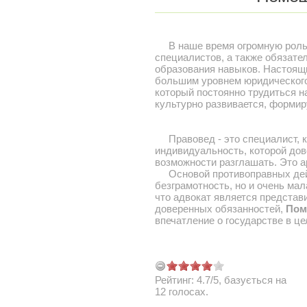
В наше время огромную роль 
специалистов, а также обязате
образования навыков. Настоя
большим уровнем юридического 
который постоянно трудиться н
культурно развивается, форми
Правовед - это специалист, ко
индивидуальность, которой до
возможности разглашать. Это 
Основой противоправных дейс
безграмотность, но и очень мал
что адвокат является представ
доверенных обязанностей,
Пом
впечатление о государстве в це
Рейтинг:
4.7
/
5
, базується на
12
голосах.