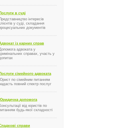
Послуги в суді
Представництво інтересів
клієнтів у суді, складання
процесуальних документів
Адвокат із карних справ
Допомога адвоката у
кримінальних справах, участь у
допитах
Послуги сімейного адвоката
Юрист по сімейним питанням
надасть повний спектр послуг
я ...
Юридична допомога
Консультації від юристів по
питанням будь-якої складності
Спадкові справи