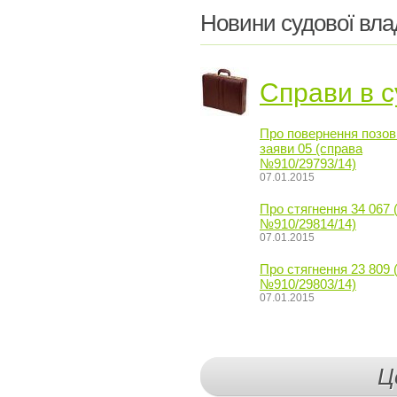
Новини судової вла
Справи в с
Про повернення позов
заяви 05 (справа
№910/29793/14)
07.01.2015
Про стягнення 34 067 
№910/29814/14)
07.01.2015
Про стягнення 23 809 
№910/29803/14)
07.01.2015
Ц