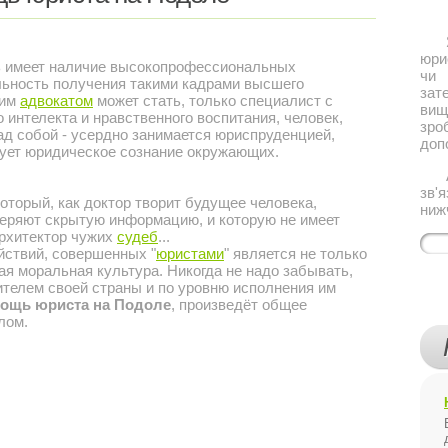
Якщ
юри
имеет наличие высокопрофессиональных
чи 
льность получения такими кадрами высшего
за
щим
адвокатом
может стать, только специалист с
ви
интелекта и нравственного воспитания, человек,
зро
ад собой - усердно занимается юриспруденцией,
доп
рует юридическое сознание окружающих.
Або
зв'
торый, как доктор творит будущее человека,
ниж
веряют скрытую информацию, и которую не имеет
архитектор чужих
судеб
...
твий, совершенных "
юристами
" является не только
ая моральная культура. Никогда не надо забывать,
ителем своей страны и по уровню исполнения им
ощь юриста на Подоле
, произведёт общее
лом.