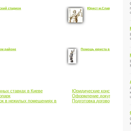
ский стадион
Юрист м.Славутич
ом районе
Помощь юриста в Подольском
чных ставках в Киеве
Юридические консультации 
опарк
Оформление документов на п
ок в нежилых помещениях в Киеве
Подготовка договора дарени