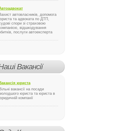
Автоадвокат
Захист автовласників, допомога
юриста та адвоката по ДТП,
судові спори зі страховою
компанією, відшкодування
збитків, послуги автоексперта
Наші Вакансії
Вакансія юриста
Вільні вакансії на посади
молодшого юриста та юриста в
юридичній компанії