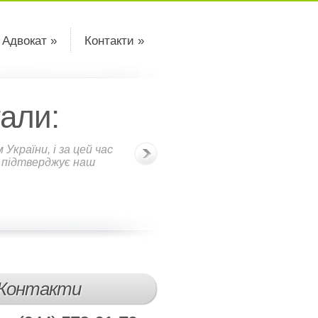
 Адвокат »
Контакти »
али:
країни, і за цей час
о підтверджує наш
Контакти