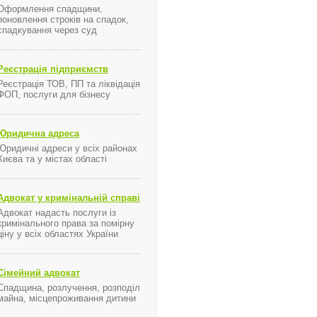
Оформлення спадщини,
поновлення строків на спадок,
спадкування через суд
Реєстрація підприємств
Реєстрація ТОВ, ПП та ліквідація
ФОП, послуги для бізнесу
 районе
Юридична адреса
Юридичні адреси у всіх районах
Києва та у містах області
Адвокат у кримінальній справі
Адвокат надасть послуги із
м.Дружбы народов
кримінального права за помірну
раво собственности на земельные участки в Киеве
ціну у всіх областях України
я в Киеве
Сімейний адвокат
Спадщина, розлучення, розподіл
майна, місцепроживання дитини