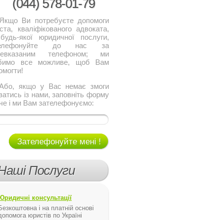
(044)
578-01-79
о Ви потребуєте допомоги
ста, кваліфікованого адвоката,
будь-якої юридичної послуги,
телефонуйте до нас за
щевказаним телефоном; ми
бимо все можливе, щоб Вам
омогти!
, якщо у Вас немає змоги
язатись із нами, заповніть форму
че і ми Вам зателефонуємо:
Зателефонуйте мені !
Наші Послуги
Юридичні консультації
Безкоштовна і на платній основі
допомога юристів по Україні