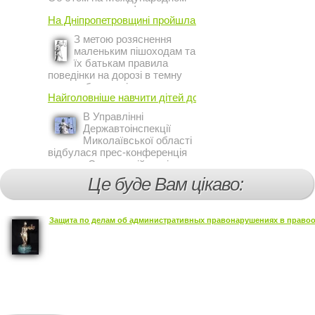
инвестиционном форуме в
На Дніпропетровщині пройшла акція ...
Киеве заявил постоянный
представитель МВФ на
З метою розяснення
Украине Жером Ваше.
маленьким пішоходам та
їх батькам правила
поведінки на дорозі в темну
пору доби, працівники сектору
Найголовніше навчити дітей дотримуватися ...
профілактичної роботи відділу
ДАІ з обслуговування міста
В Управлінні
Кривий Ріг провели ...
Державтоінспекції
Миколаївської області
відбулася прес-конференція
на тему Стан аварійності за
участю, з вини дітей і
Це буде Вам цікаво:
пішоходів.
Защита по делам об административных правонарушениях в правоо