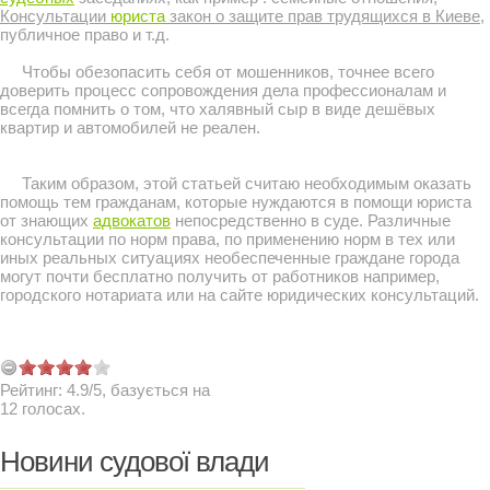
Консультации
юриста
закон о защите прав трудящихся в Киеве
,
публичное право и т.д.
Чтобы обезопасить себя от мошенников, точнее всего
доверить процесс сопровождения дела профессионалам и
всегда помнить о том, что халявный сыр в виде дешёвых
квартир и автомобилей не реален.
Таким образом, этой статьей считаю необходимым оказать
помощь тем гражданам, которые нуждаются в помощи юриста
от знающих
адвокатов
непосредственно в суде. Различные
консультации по норм права, по применению норм в тех или
иных реальных ситуациях необеспеченные граждане города
могут почти бесплатно получить от работников например,
городского нотариата или на сайте юридических консультаций.
Рейтинг:
4.9
/
5
, базується на
12
голосах.
Новини судової влади