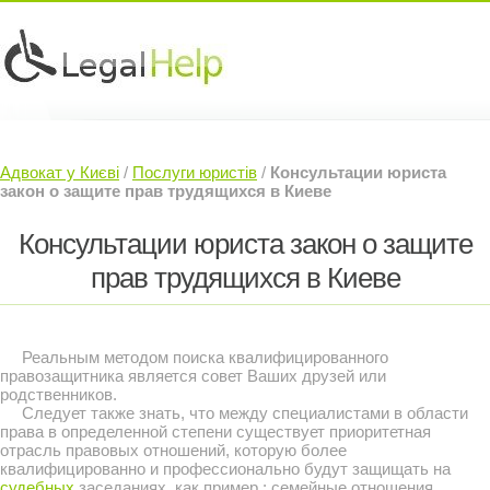
Юридичні послуги »
Інвесторам »
Адвокат у Києві
/
Послуги юристів
/
Консультации юриста
Судовий Адвокат »
Контакти »
закон о защите прав трудящихся в Киеве
Консультации юриста закон о защите
прав трудящихся в Киеве
Реальным методом поиска квалифицированного
правозащитника является совет Ваших друзей или
родственников.
Следует также знать, что между специалистами в области
права в определенной степени существует приоритетная
отрасль правовых отношений, которую более
квалифицированно и профессионально будут защищать на
судебных
заседаниях, как пример : семейные отношения,