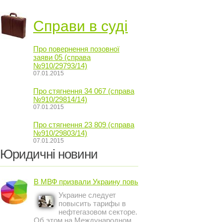
Справи в суді
Про повернення позовної
заяви 05 (справа
№910/29793/14)
07.01.2015
Про стягнення 34 067 (справа
№910/29814/14)
07.01.2015
Про стягнення 23 809 (справа
№910/29803/14)
07.01.2015
Юридичні новини
В МВФ призвали Украину повысить ...
Украине следует
повысить тарифы в
нефтегазовом секторе.
Об этом на Международном