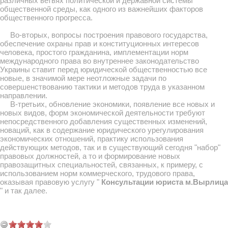
различных ветвях политической и державной системы
общественной среды, как одного из важнейших факторов
общественного прогресса.
Во-вторых, вопросы построения правового государства,
обеспечение охраны прав и конституционных интересов
человека, простого гражданина, имплементации норм
международного права во внутреннее законодательство
Украины ставит перед юридической общественностью все
новые, в значимой мере неотложные задачи по
совершенствованию тактики и методов труда в указанном
направлении.
В-третьих, обновление экономики, появление все новых и
новых видов, форм экономической деятельности требуют
непосредственного добавления существенных изменений,
новаций, как в содержание юридического урегулирования
экономических отношений, практику использования
действующих методов, так и в существующий сегодня "набор"
правовых должностей, а то и формирование новых
правозащитных специальностей, связанных, к примеру, с
использованием норм коммерческого, трудового права,
оказывая правовую услугу "
Консультации юриста м.Вырлица
" и так далее.