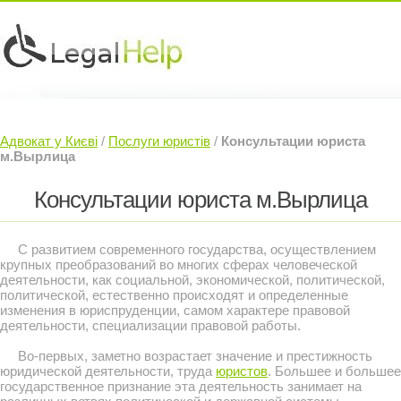
Юридичні послуги »
Інвесторам »
Адвокат у Києві
/
Послуги юристів
/
Консультации юриста
Судовий Адвокат »
Контакти »
м.Вырлица
Консультации юриста м.Вырлица
С развитием современного государства, осуществлением
крупных преобразований во многих сферах человеческой
деятельности, как социальной, экономической, политической,
политической, естественно происходят и определенные
изменения в юриспруденции, самом характере правовой
деятельности, специализации правовой работы.
Во-первых, заметно возрастает значение и престижность
юридической деятельности, труда
юристов
. Большее и большее
государственное признание эта деятельность занимает на