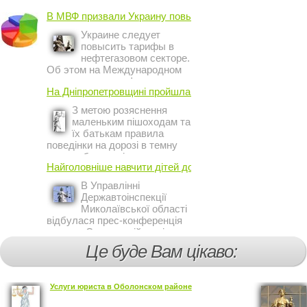
В МВФ призвали Украину повысить ...
Украине следует
повысить тарифы в
нефтегазовом секторе.
Об этом на Международном
инвестиционном форуме в
На Дніпропетровщині пройшла акція ...
Киеве заявил постоянный
представитель МВФ на
З метою розяснення
Украине Жером Ваше.
маленьким пішоходам та
їх батькам правила
поведінки на дорозі в темну
пору доби, працівники сектору
Найголовніше навчити дітей дотримуватися ...
профілактичної роботи відділу
ДАІ з обслуговування міста
В Управлінні
Кривий Ріг провели ...
Державтоінспекції
Миколаївської області
відбулася прес-конференція
на тему Стан аварійності за
участю, з вини дітей і
Це буде Вам цікаво:
пішоходів.
Услуги юриста в Оболонском районе