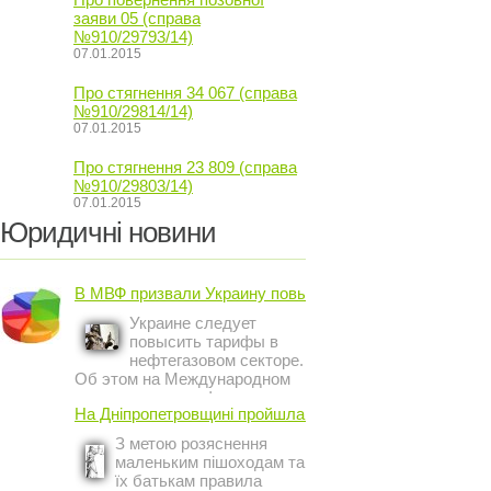
заяви 05 (справа
№910/29793/14)
07.01.2015
Про стягнення 34 067 (справа
№910/29814/14)
07.01.2015
Про стягнення 23 809 (справа
№910/29803/14)
07.01.2015
Юридичні новини
В МВФ призвали Украину повысить ...
Украине следует
повысить тарифы в
нефтегазовом секторе.
Об этом на Международном
инвестиционном форуме в
На Дніпропетровщині пройшла акція ...
Киеве заявил постоянный
представитель МВФ на
З метою розяснення
Украине Жером Ваше.
маленьким пішоходам та
їх батькам правила