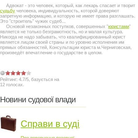
Адвокат - это человек, который, как лекарь спасает и творит
судьбу
человека, индивидуальность, которой доверяют
запретную информацию, и которую не имеет права разглашать.
Это "строитель" чужих судеб...
Основой незаконных поступков, совершенных "
юристами
"
является не только безграмотность, но и малая культура.
Никогда не надо забывать, что квалифицированный юрист
является лицом своей страны и по уровню исполнения им
прямых обязанностей, Консультации юриста м.Черниговская,
произведёт впечатление о государстве в целом.
Рейтинг:
4.7
/
5
, базується на
12
голосах.
Новини судової влади
Справи в суді
Про повернення позовної