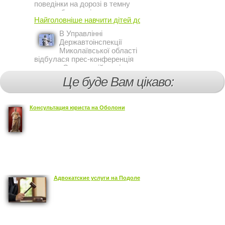
поведінки на дорозі в темну
пору доби, працівники сектору
Найголовніше навчити дітей дотримуватися ...
профілактичної роботи відділу
ДАІ з обслуговування міста
В Управлінні
Кривий Ріг провели ...
Державтоінспекції
Миколаївської області
відбулася прес-конференція
на тему Стан аварійності за
участю, з вини дітей і
Це буде Вам цікаво:
пішоходів.
Консультация юриста на Оболони
Адвокатские услуги на Подоле