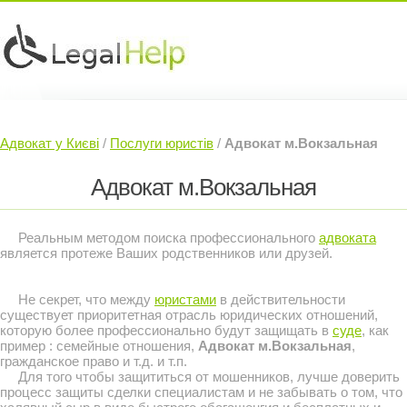
Юридичні послуги »
Інвесторам »
Адвокат у Києві
/
Послуги юристів
/
Адвокат м.Вокзальная
Судовий Адвокат »
Контакти »
Адвокат м.Вокзальная
Реальным методом поиска профессионального
адвоката
является протеже Ваших родственников или друзей.
Не секрет, что между
юристами
в действительности
существует приоритетная отрасль юридических отношений,
которую более профессионально будут защищать в
суде
, как
пример : семейные отношения,
Адвокат м.Вокзальная
,
гражданское право и т.д. и т.п.
Для того чтобы защититься от мошенников, лучше доверить
процесс защиты сделки специалистам и не забывать о том, что