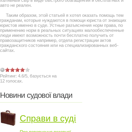
халявный сыр в виде быстрого обагащенгия и бесплатных и
авто не реален.
Таким образом, этой статьей я хотел оказать помощь тем
гражданам, которые нуждаются в помощи юриста от знающих
юристов именно в суде. Устные разъяснения норм права, по
применению норм в реальных ситуациях малообеспеченные
люди имеют возможность почти бесплатно получить от
правозащитников например, отдела регистрации актов
гражданского состояния или на специализированных веб-
сайтах.
Рейтинг:
4.6
/
5
, базується на
12
голосах.
Новини судової влади
Справи в суді
Про повернення позовної