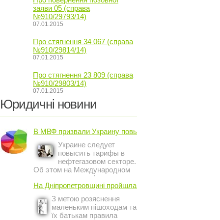
заяви 05 (справа
№910/29793/14)
07.01.2015
Про стягнення 34 067 (справа
№910/29814/14)
07.01.2015
Про стягнення 23 809 (справа
№910/29803/14)
07.01.2015
Юридичні новини
В МВФ призвали Украину повысить ...
Украине следует
повысить тарифы в
нефтегазовом секторе.
Об этом на Международном
инвестиционном форуме в
На Дніпропетровщині пройшла акція ...
Киеве заявил постоянный
представитель МВФ на
З метою розяснення
Украине Жером Ваше.
маленьким пішоходам та
їх батькам правила