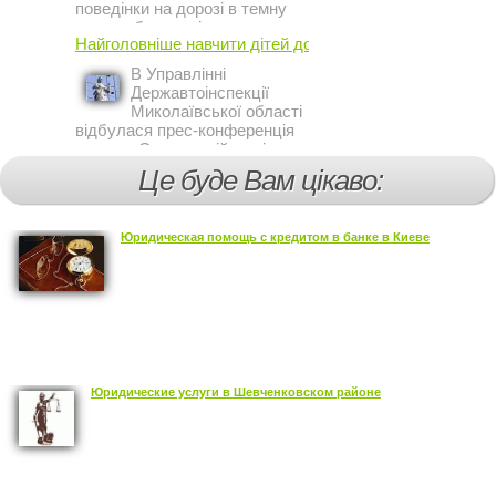
поведінки на дорозі в темну
пору доби, працівники сектору
Найголовніше навчити дітей дотримуватися ...
профілактичної роботи відділу
ДАІ з обслуговування міста
В Управлінні
Кривий Ріг провели ...
Державтоінспекції
Миколаївської області
відбулася прес-конференція
на тему Стан аварійності за
участю, з вини дітей і
Це буде Вам цікаво:
пішоходів.
Юридическая помощь с кредитом в банке в Киеве
Юридические услуги в Шевченковском районе