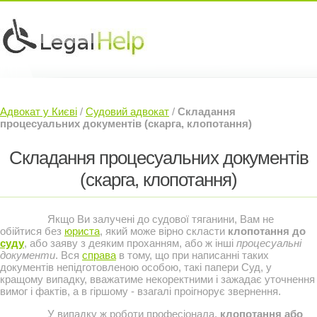
Юридичні послуги »
Інвесторам »
Адвокат у Києві
/
Судовий адвокат
/
Складання
Судовий Адвокат »
Контакти »
процесуальних документів (скарга, клопотання)
Складання процесуальних документів
(скарга, клопотання)
Якщо Ви залучені до судової тяганини, Вам не
обійтися без
юриста
, який може вірно скласти
клопотання до
суду
, або заяву з деяким проханням, або ж інші
процесуальні
документи
. Вся
справа
в тому, що при написанні таких
документів непідготовленою особою, такі папери Суд, у
кращому випадку, вважатиме некоректними і зажадає уточнення
вимог і фактів, а в гіршому - взагалі проігнорує звернення.
У випадку ж роботи професіонала,
клопотання або