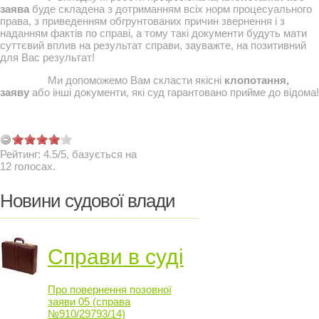
заява
буде складена з дотриманням всіх норм процесуального
права, з приведенням обгрунтованих причин звернення і з
наданням фактів по справі, а тому такі документи будуть мати
суттєвий вплив на результат справи, зауважте, на позитивний
для Вас результат!
Ми допоможемо Вам скласти якісні
клопотання,
заяву
або інші документи, які суд гарантовано прийме до відома!
Рейтинг:
4.5
/
5
, базується на
12
голосах.
Новини судової влади
Справи в суді
Про повернення позовної
заяви 05 (справа
№910/29793/14)