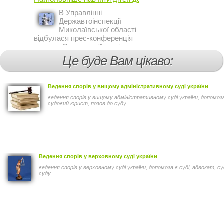
профілактичної роботи відділу
ДАІ з обслуговування міста
В Управлінні
Кривий Ріг провели ...
Державтоінспекції
Миколаївської області
відбулася прес-конференція
на тему Стан аварійності за
участю, з вини дітей і
Це буде Вам цікаво:
пішоходів.
Ведення спорів у вищому адміністративному суді україни
ведення спорів у вищому адміністративному суді україни, допомога
судовий юрист, позов до суду.
Ведення спорів у верховному суді україни
ведення спорів у верховному суді україни, допомога в суді, адвокат, с
суду.