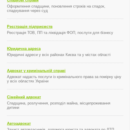
Спадкові справи
Оформлення спадщини, поновлення строків на спадок,
спадкування через суд
Реєстрація підприємств
Реєстрація ТОВ, ПП та ліквідація ФОП, послуги для бізнесу
Юридична адреса
Юридичні адреси у всіх районах Києва та у містах області
Адвокат у кримінальній справі
Адвокат надасть послуги із кримінального права за помірну ціну
у всіх областях України
Сімейний адвокат
Спадщина, розлучення, розподіл майна, місцепроживання
дитини
Автоадвокат
Захист автовласників, допомога юриста та адвоката по ДТП,