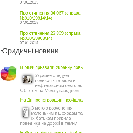
07.01.2015
Про стягнення 34 067 (справа
№910/29814/14)
07.01.2015
Про стягнення 23 809 (справа
№910/29803/14)
07.01.2015
Юридичні новини
В МВФ призвали Украину повысить ...
Украине следует
повысить тарифы в
нефтегазовом секторе.
Об этом на Международном
инвестиционном форуме в
На Дніпропетровщині пройшла акція ...
Киеве заявил постоянный
представитель МВФ на
З метою розяснення
Украине Жером Ваше.
маленьким пішоходам та
їх батькам правила
поведінки на дорозі в темну
пору доби, працівники сектору
Найголовніше навчити дітей дотримуватися ...